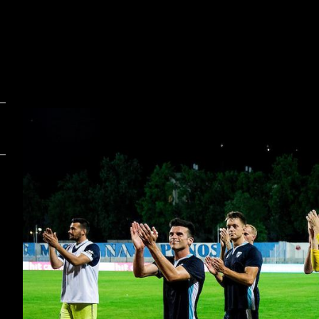
Foto:
F
Vid Ponikvar