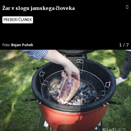
Žar v slogu jamskega človeka
PREBERI ČLANEK
Foto:
Bojan Puhek
1
/ 7