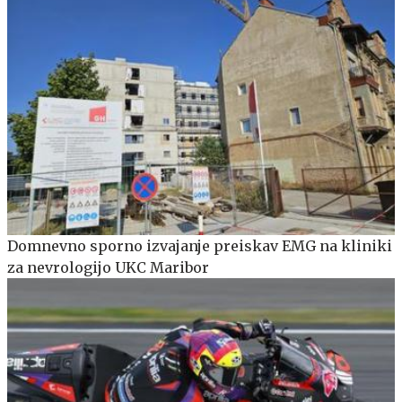
Domnevno sporno izvajanje preiskav EMG na kliniki
za nevrologijo UKC Maribor