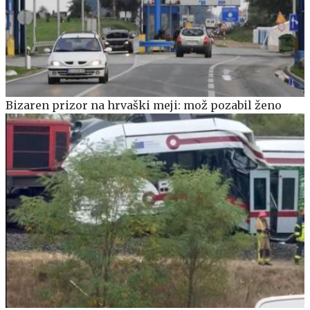
Bizaren prizor na hrvaški meji: mož pozabil ženo