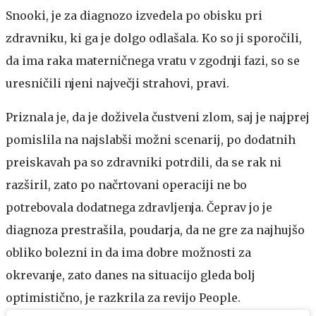
Snooki, je za diagnozo izvedela po obisku pri
zdravniku, ki ga je dolgo odlašala. Ko so ji sporočili,
da ima raka materničnega vratu v zgodnji fazi, so se
uresničili njeni največji strahovi, pravi.
Priznala je, da je doživela čustveni zlom, saj je najprej
pomislila na najslabši možni scenarij, po dodatnih
preiskavah pa so zdravniki potrdili, da se rak ni
razširil, zato po načrtovani operaciji ne bo
potrebovala dodatnega zdravljenja. Čeprav jo je
diagnoza prestrašila, poudarja, da ne gre za najhujšo
obliko bolezni in da ima dobre možnosti za
okrevanje, zato danes na situacijo gleda bolj
optimistično, je razkrila za revijo People.