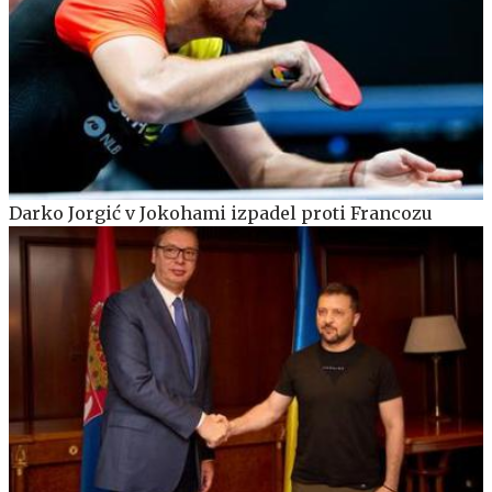
Darko Jorgić v Jokohami izpadel proti Francozu