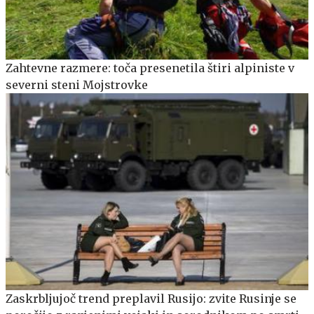
Zahtevne razmere: toča presenetila štiri alpiniste v
severni steni Mojstrovke
Zaskrbljujoč trend preplavil Rusijo: zvite Rusinje se