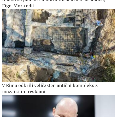
Figo: Mora oditi
V Rimu odkrili veličasten antični kompleks z
mozaiki in freskami