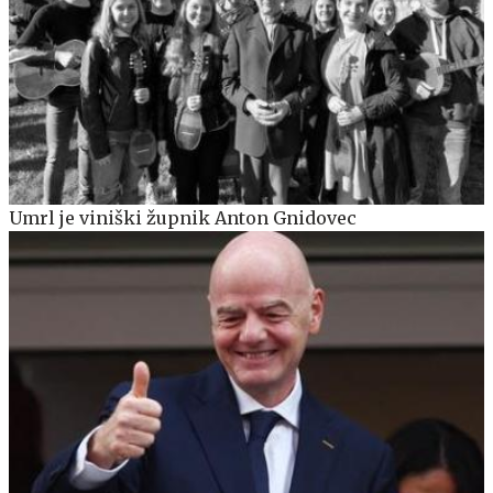
Umrl je viniški župnik Anton Gnidovec