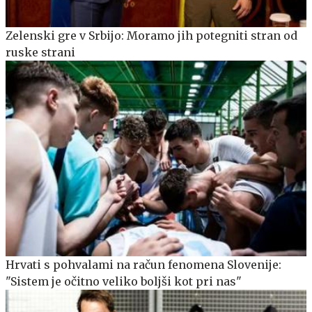
Zelenski gre v Srbijo: Moramo jih potegniti stran od
ruske strani
Hrvati s pohvalami na račun fenomena Slovenije:
"Sistem je očitno veliko boljši kot pri nas"