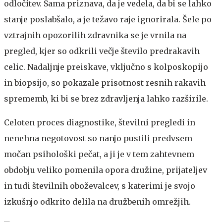
odločitev. Sama priznava, da je vedela, da bi se lahko
stanje poslabšalo, a je težavo raje ignorirala. Šele po
vztrajnih opozorilih zdravnika se je vrnila na
pregled, kjer so odkrili večje število predrakavih
celic. Nadaljnje preiskave, vključno s kolposkopijo
in biopsijo, so pokazale prisotnost resnih rakavih
sprememb, ki bi se brez zdravljenja lahko razširile.
Celoten proces diagnostike, številni pregledi in
nenehna negotovost so nanjo pustili predvsem
močan psihološki pečat, a ji je v tem zahtevnem
obdobju veliko pomenila opora družine, prijateljev
in tudi številnih oboževalcev, s katerimi je svojo
izkušnjo odkrito delila na družbenih omrežjih.