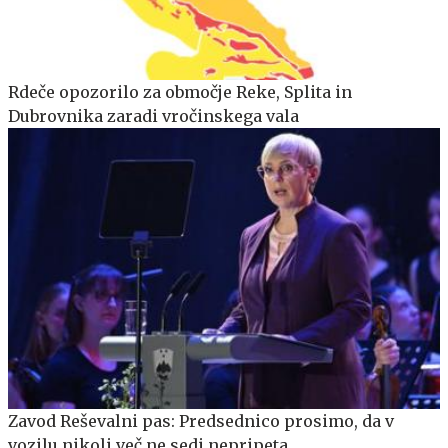
Rdeče opozorilo za območje Reke, Splita in
Dubrovnika zaradi vročinskega vala
Zavod Reševalni pas: Predsednico prosimo, da v
vozilu nikoli več ne sedi nepripeta