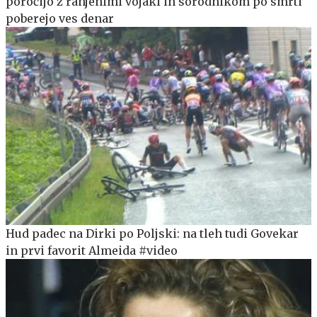
poročijo z ranjenimi vojaki in sorodnikom po smrti
poberejo ves denar
Hud padec na Dirki po Poljski: na tleh tudi Govekar
in prvi favorit Almeida #video