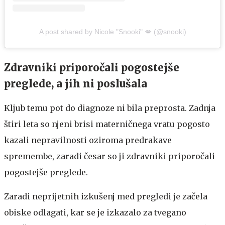
A post shared by Nicole "Snooki" 💋 (@snooki)
Zdravniki priporočali pogostejše
preglede, a jih ni poslušala
Kljub temu pot do diagnoze ni bila preprosta. Zadnja
štiri leta so njeni brisi materničnega vratu pogosto
kazali nepravilnosti oziroma predrakave
spremembe, zaradi česar so ji zdravniki priporočali
pogostejše preglede.
Zaradi neprijetnih izkušenj med pregledi je začela
obiske odlagati, kar se je izkazalo za tvegano