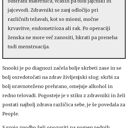
odstrani maternica, včasih pa tudi jajčniki in
jajcevodi. Zdravniki se zanj odločijo pri
različnih težavah, kot so miomi, močne
krvavitve, endometrioza ali rak. Po operaciji
ženska ne more več zanositi, hkrati pa preneha
tudi menstruacija.
Snooki je po diagnozi začela bolje skrbeti zase in se
bolj osredotočati na zdrav življenjski slog: skrbi za
bolj uravnoteženo prehrano, omejuje alkohol in
redno telovadi. Pogosteje je v stiku z zdravniki in želi
postati najbolj zdrava različica sebe, je še povedala za
People.
S svojo zgodbo želi opozoriti na pomen rednih