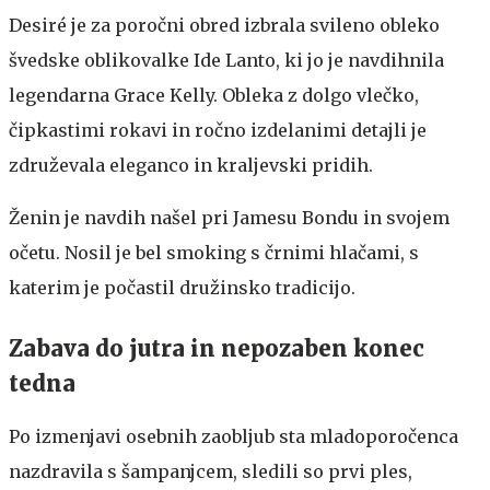
Desiré je za poročni obred izbrala svileno obleko
švedske oblikovalke Ide Lanto, ki jo je navdihnila
legendarna Grace Kelly. Obleka z dolgo vlečko,
čipkastimi rokavi in ročno izdelanimi detajli je
združevala eleganco in kraljevski pridih.
Ženin je navdih našel pri Jamesu Bondu in svojem
očetu. Nosil je bel smoking s črnimi hlačami, s
katerim je počastil družinsko tradicijo.
Zabava do jutra in nepozaben konec
tedna
Po izmenjavi osebnih zaobljub sta mladoporočenca
nazdravila s šampanjcem, sledili so prvi ples,