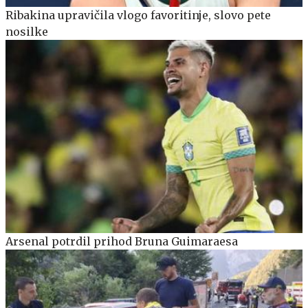
Ribakina upravičila vlogo favoritinje, slovo pete
nosilke
Arsenal potrdil prihod Bruna Guimaraesa