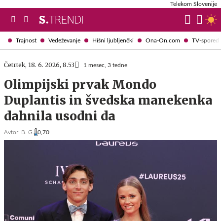
Telekom Slovenije
Trajnost
Vedeževanje
Hišni ljubljenčki
Ona-On.com
TV-spored
Četrtek, 18. 6. 2026, 8.53
1 mesec, 3 tedne
Olimpijski prvak Mondo
Duplantis in švedska manekenka
dahnila usodni da
Avtor:
B. G.
0,70