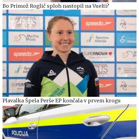
Bo Primož Roglič sploh nastopil na Vuelti?
Plavalka Špela Perše EP končala v prvem krogu