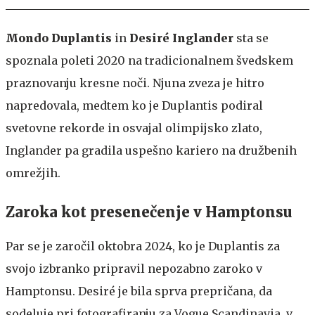
Mondo Duplantis
in
Desiré Inglander
sta se
spoznala poleti 2020 na tradicionalnem švedskem
praznovanju kresne noči. Njuna zveza je hitro
napredovala, medtem ko je Duplantis podiral
svetovne rekorde in osvajal olimpijsko zlato,
Inglander pa gradila uspešno kariero na družbenih
omrežjih.
Zaroka kot presenečenje v Hamptonsu
Par se je zaročil oktobra 2024, ko je Duplantis za
svojo izbranko pripravil nepozabno zaroko v
Hamptonsu. Desiré je bila sprva prepričana, da
sodeluje pri fotografiranju za Vogue Scandinavia, v