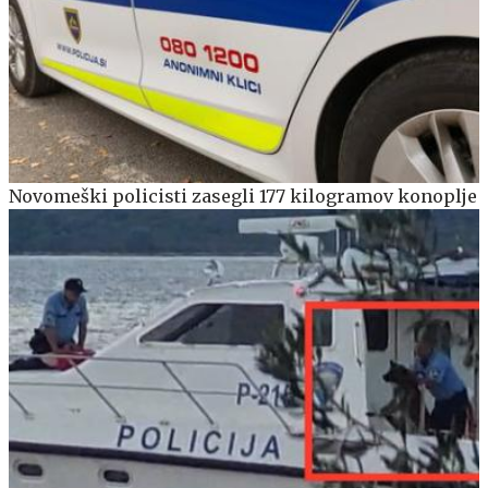
Novomeški policisti zasegli 177 kilogramov konoplje