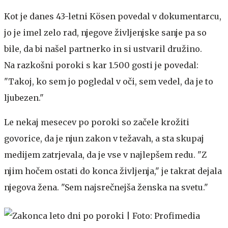
Kot je danes 43-letni Kösen povedal v dokumentarcu,
jo je imel zelo rad, njegove življenjske sanje pa so
bile, da bi našel partnerko in si ustvaril družino.
Na razkošni poroki s kar 1.500 gosti je povedal:
"Takoj, ko sem jo pogledal v oči, sem vedel, da je to
ljubezen."
Le nekaj mesecev po poroki so začele krožiti
govorice, da je njun zakon v težavah, a sta skupaj
medijem zatrjevala, da je vse v najlepšem redu. "Z
njim hočem ostati do konca življenja," je takrat dejala
njegova žena. "Sem najsrečnejša ženska na svetu."