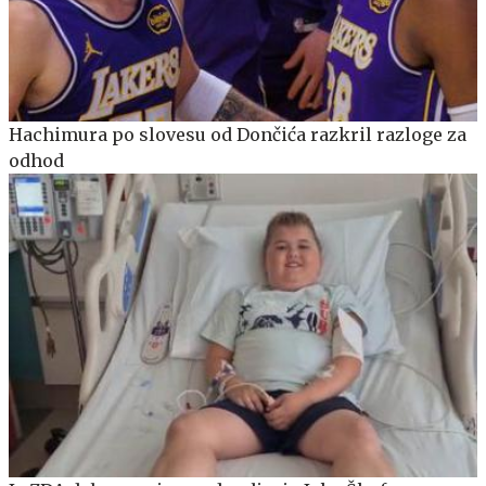
Hachimura po slovesu od Dončića razkril razloge za
odhod