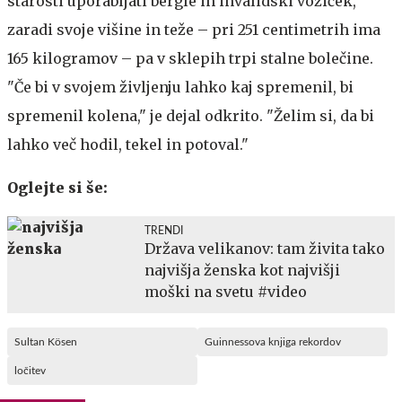
starosti uporabljati bergle in invalidski voziček,
zaradi svoje višine in teže – pri 251 centimetrih ima
165 kilogramov – pa v sklepih trpi stalne bolečine.
"Če bi v svojem življenju lahko kaj spremenil, bi
spremenil kolena," je dejal odkrito. "Želim si, da bi
lahko več hodil, tekel in potoval."
Oglejte si še:
TRENDI
Država velikanov: tam živita tako
najvišja ženska kot najvišji
moški na svetu #video
Sultan Kösen
Guinnessova knjiga rekordov
ločitev