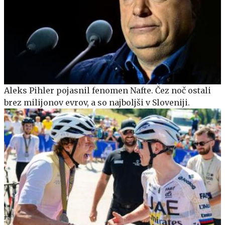
Aleks Pihler pojasnil fenomen Nafte. Čez noč ostali
brez milijonov evrov, a so najboljši v Sloveniji.