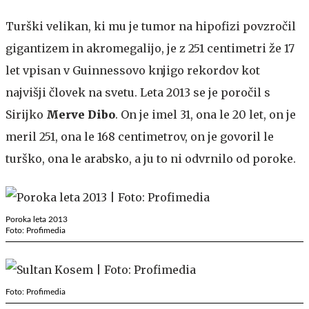
Turški velikan, ki mu je tumor na hipofizi povzročil
gigantizem in akromegalijo, je z 251 centimetri že 17
let vpisan v Guinnessovo knjigo rekordov kot
najvišji človek na svetu. Leta 2013 se je poročil s
Sirijko
Merve Dibo
. On je imel 31, ona le 20 let, on je
meril 251, ona le 168 centimetrov, on je govoril le
turško, ona le arabsko, a ju to ni odvrnilo od poroke.
Poroka leta 2013
Foto: Profimedia
Foto: Profimedia