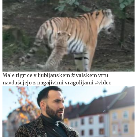
Male tigrice v ljubljanskem živalskem vrtu
navdušujejo z nagajivimi vragolijami #video