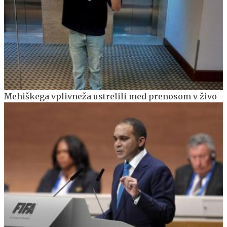
Mehiškega vplivneža ustrelili med prenosom v živo