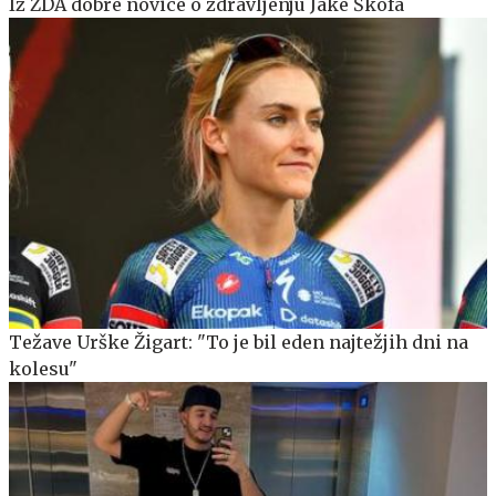
Iz ZDA dobre novice o zdravljenju Jake Škofa
Težave Urške Žigart: "To je bil eden najtežjih dni na
kolesu"