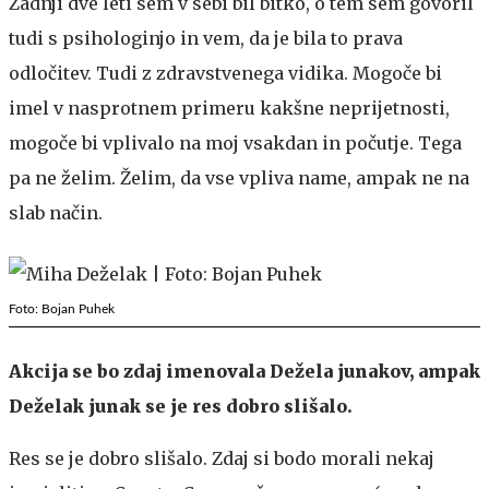
Zadnji dve leti sem v sebi bil bitko, o tem sem govoril
tudi s psihologinjo in vem, da je bila to prava
odločitev. Tudi z zdravstvenega vidika. Mogoče bi
imel v nasprotnem primeru kakšne neprijetnosti,
mogoče bi vplivalo na moj vsakdan in počutje. Tega
pa ne želim. Želim, da vse vpliva name, ampak ne na
slab način.
Foto: Bojan Puhek
Akcija se bo zdaj imenovala Dežela junakov, ampak
Deželak junak se je res dobro slišalo.
Res se je dobro slišalo. Zdaj si bodo morali nekaj