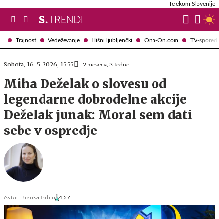
Telekom Slovenije
Trajnost
Vedeževanje
Hišni ljubljenčki
Ona-On.com
TV-spored
Sobota, 16. 5. 2026, 15.55
2 meseca, 3 tedne
Miha Deželak o slovesu od
legendarne dobrodelne akcije
Deželak junak: Moral sem dati
sebe v ospredje
Avtor:
Branka Grbin
4,27