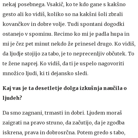
nekaj posebnega. Vsakič, ko te kdo gane s kakšno
gesto ali ko vidiš, koliko so na kakšni šoli zbrali
kovančkov in dobre volje. Tudi spontani dogodki
ostanejo v spominu. Recimo ko mi je padla hupa in
mi je čez pet minut nekdo že prinesel drugo. Ko vidiš,
da ljudje stojijo za tabo, je to neprecenljiv občutek. To
te žene naprej. Ko vidiš, da ti je uspelo nagovoriti
množico ljudi, ki ti dejansko sledi.
Kaj vas je ta desetletje dolga izkušnja naučila o
ljudeh?
Da smo zagnani, trmasti in dobri. Ljudem moraš
zaigrati na pravo struno, da začutijo, da je zgodba
iskrena, prava in dobrosrčna. Potem gredo s tabo,