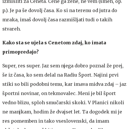
izmisliti za Ceneta. Cene ga žene, ne vem (smeh, op.
p.). Je pa še dovolj časa. Ko si na terenu od jutra do
mraka, imaš dovolj časa razmišljati tudi o takih
stvareh.
Kako sta se ujela s Cenetom zdaj, ko imata
primopredajo?
Super, res super. Jaz sem njega dobro poznal že prej,
še iz časa, ko sem delal na Radiu Šport. Najini prvi
stiki so bili podobni temu, kar imava midva zdaj – jaz
športni novinar, on tekmovalec. Meni je bil šport
vedno blizu, sploh smučarski skoki. V Planici nikoli
ne manjkam, hodim že dvajset let. Ta dogodek mi je
res pomemben in tako vseslovenski, da imam