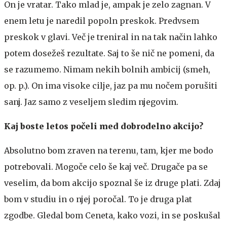
On je vratar. Tako mlad je, ampak je zelo zagnan. V
enem letu je naredil popoln preskok. Predvsem
preskok v glavi. Več je treniral in na tak način lahko
potem dosežeš rezultate. Saj to še nič ne pomeni, da
se razumemo. Nimam nekih bolnih ambicij (smeh,
op. p.). On ima visoke cilje, jaz pa mu nočem porušiti
sanj. Jaz samo z veseljem sledim njegovim.
Kaj boste letos počeli med dobrodelno akcijo?
Absolutno bom zraven na terenu, tam, kjer me bodo
potrebovali. Mogoče celo še kaj več. Drugače pa se
veselim, da bom akcijo spoznal še iz druge plati. Zdaj
bom v studiu in o njej poročal. To je druga plat
zgodbe. Gledal bom Ceneta, kako vozi, in se poskušal