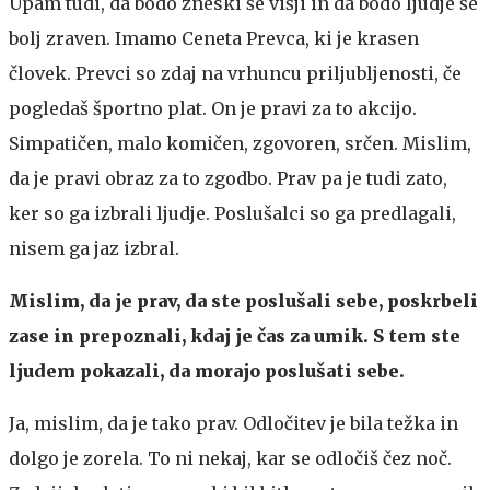
Upam tudi, da bodo zneski še višji in da bodo ljudje še
bolj zraven. Imamo Ceneta Prevca, ki je krasen
človek. Prevci so zdaj na vrhuncu priljubljenosti, če
pogledaš športno plat. On je pravi za to akcijo.
Simpatičen, malo komičen, zgovoren, srčen. Mislim,
da je pravi obraz za to zgodbo. Prav pa je tudi zato,
ker so ga izbrali ljudje. Poslušalci so ga predlagali,
nisem ga jaz izbral.
Mislim, da je prav, da ste poslušali sebe, poskrbeli
zase in prepoznali, kdaj je čas za umik. S tem ste
ljudem pokazali, da morajo poslušati sebe.
Ja, mislim, da je tako prav. Odločitev je bila težka in
dolgo je zorela. To ni nekaj, kar se odločiš čez noč.