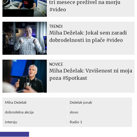
tri mesece preživel na morju
#video
TRENDI
Miha Deželak: Jokal sem zaradi
dobrodelnosti in plače #video
NOVICE
Miha Deželak: Vzvišenost ni moja
poza #Spotkast
Miha Deželak
Deželak junak
dobrodelna akcija
slovo
intervju
Radio 1