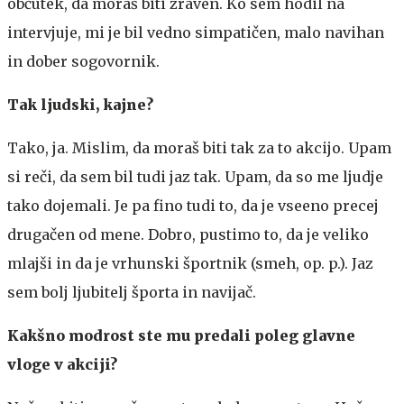
občutek, da moraš biti zraven. Ko sem hodil na
intervjuje, mi je bil vedno simpatičen, malo navihan
in dober sogovornik.
Tak ljudski, kajne?
Tako, ja. Mislim, da moraš biti tak za to akcijo. Upam
si reči, da sem bil tudi jaz tak. Upam, da so me ljudje
tako dojemali. Je pa fino tudi to, da je vseeno precej
drugačen od mene. Dobro, pustimo to, da je veliko
mlajši in da je vrhunski športnik (smeh, op. p.). Jaz
sem bolj ljubitelj športa in navijač.
Kakšno modrost ste mu predali poleg glavne
vloge v akciji?