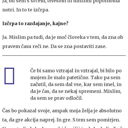
Ja, bil sem s srcem, telesom in mislimi popolnoma
notri. In to te izčrpa.
Izčrpa to razdajanje, kajne?
Ja. Mislim pa tudi, da je moč človeka v tem, da zna ob
pravem času reči ne. Da se zna postaviti zase.
Če bi samo vztrajal in vztrajal, bi bilo po
mojem že malo patetično. Tako pa sem
začutil, da sem dal vse, kar sem imel, in
da je čas, da se nekaj spremeni. Mislim,
da sem se prav odločil.
Čas bo pokazal svoje, ampak moja želja je absolutno
ta, da gre akcija naprej. In gre. S tem sem pomirjen.