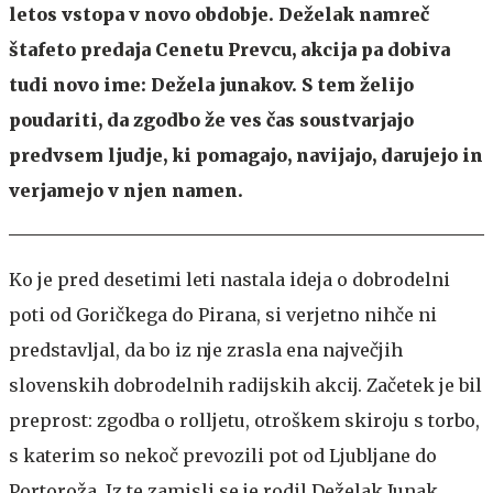
letos vstopa v novo obdobje. Deželak namreč
štafeto predaja Cenetu Prevcu, akcija pa dobiva
tudi novo ime: Dežela junakov. S tem želijo
poudariti, da zgodbo že ves čas soustvarjajo
predvsem ljudje, ki pomagajo, navijajo, darujejo in
verjamejo v njen namen.
Ko je pred desetimi leti nastala ideja o dobrodelni
poti od Goričkega do Pirana, si verjetno nihče ni
predstavljal, da bo iz nje zrasla ena največjih
slovenskih dobrodelnih radijskih akcij. Začetek je bil
preprost: zgodba o rolljetu, otroškem skiroju s torbo,
s katerim so nekoč prevozili pot od Ljubljane do
Portoroža. Iz te zamisli se je rodil Deželak Junak,