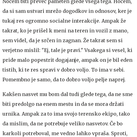
Nočem biti preveč pameten glede vsega tega. Hočem,
da si sam ustvari mrežo dogodkov in odnosov, ker je
tukaj res ogromno socialne interakcije. Ampak že
takrat, ko je prišel k meni na teren in vozil z mano,
sem videl, da je srčen in zagnan. Že takrat sem si
verjetno mislil: "Ej, tale je pravi." Vsakega si vesel, ki
pride malo popestrit dogajanje, ampak on je bil eden
tistih, ki te res spravi v dobro voljo. To ima v sebi.
Pomembno je samo, da to dobro voljo pelje naprej.
Kakšen nasvet mu bom dal tudi glede tega, da ne sme
biti predolgo na enem mestu in da se mora držati
urnika. Ampak za to ima svojo terensko ekipo, tako
da mislim, da ne potrebuje veliko nasvetov. Če bo
karkoli potreboval, me vedno lahko vpraša. Sproti,