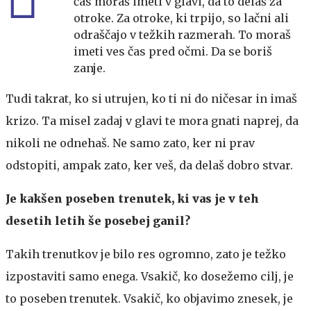
čas moraš imeti v glavi, da to delaš za
otroke. Za otroke, ki trpijo, so lačni ali
odraščajo v težkih razmerah. To moraš
imeti ves čas pred očmi. Da se boriš
zanje.
Tudi takrat, ko si utrujen, ko ti ni do ničesar in imaš
krizo. Ta misel zadaj v glavi te mora gnati naprej, da
nikoli ne odnehaš. Ne samo zato, ker ni prav
odstopiti, ampak zato, ker veš, da delaš dobro stvar.
Je kakšen poseben trenutek, ki vas je v teh
desetih letih še posebej ganil?
Takih trenutkov je bilo res ogromno, zato je težko
izpostaviti samo enega. Vsakič, ko dosežemo cilj, je
to poseben trenutek. Vsakič, ko objavimo znesek, je