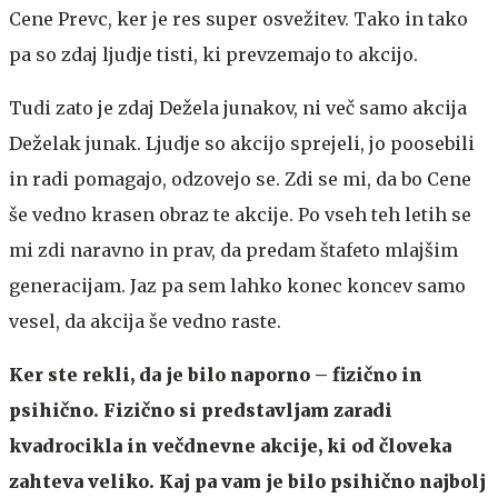
Cene Prevc, ker je res super osvežitev. Tako in tako
pa so zdaj ljudje tisti, ki prevzemajo to akcijo.
Tudi zato je zdaj Dežela junakov, ni več samo akcija
Deželak junak. Ljudje so akcijo sprejeli, jo poosebili
in radi pomagajo, odzovejo se. Zdi se mi, da bo Cene
še vedno krasen obraz te akcije. Po vseh teh letih se
mi zdi naravno in prav, da predam štafeto mlajšim
generacijam. Jaz pa sem lahko konec koncev samo
vesel, da akcija še vedno raste.
Ker ste rekli, da je bilo naporno – fizično in
psihično. Fizično si predstavljam zaradi
kvadrocikla in večdnevne akcije, ki od človeka
zahteva veliko. Kaj pa vam je bilo psihično najbolj