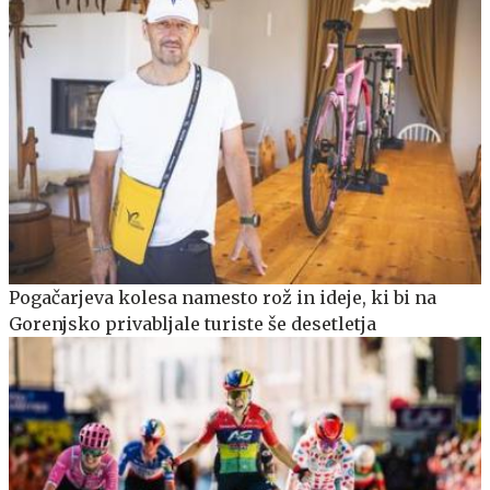
Pogačarjeva kolesa namesto rož in ideje, ki bi na
Gorenjsko privabljale turiste še desetletja