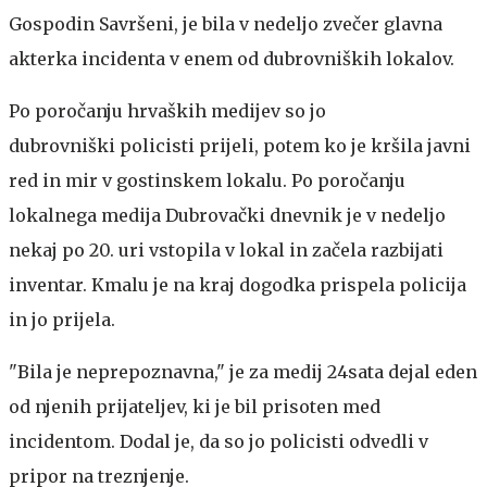
Gospodin Savršeni, je bila v nedeljo zvečer glavna
akterka incidenta v enem od dubrovniških lokalov.
Po poročanju hrvaških medijev so jo
dubrovniški policisti prijeli, potem ko je kršila javni
red in mir v gostinskem lokalu. Po poročanju
lokalnega medija Dubrovački dnevnik je v nedeljo
nekaj po 20. uri vstopila v lokal in začela razbijati
inventar. Kmalu je na kraj dogodka prispela policija
in jo prijela.
"Bila je neprepoznavna," je za medij 24sata dejal eden
od njenih prijateljev, ki je bil prisoten med
incidentom. Dodal je, da so jo policisti odvedli v
pripor na treznjenje.