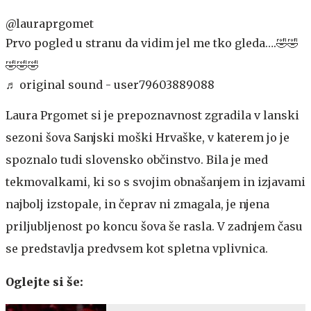
@lauraprgomet
Prvo pogled u stranu da vidim jel me tko gleda….🤣🤣
🤣🤣🤣
♬ original sound - user79603889088
Laura Prgomet si je prepoznavnost zgradila v lanski
sezoni šova Sanjski moški Hrvaške, v katerem jo je
spoznalo tudi slovensko občinstvo. Bila je med
tekmovalkami, ki so s svojim obnašanjem in izjavami
najbolj izstopale, in čeprav ni zmagala, je njena
priljubljenost po koncu šova še rasla. V zadnjem času
se predstavlja predvsem kot spletna vplivnica.
Oglejte si še: