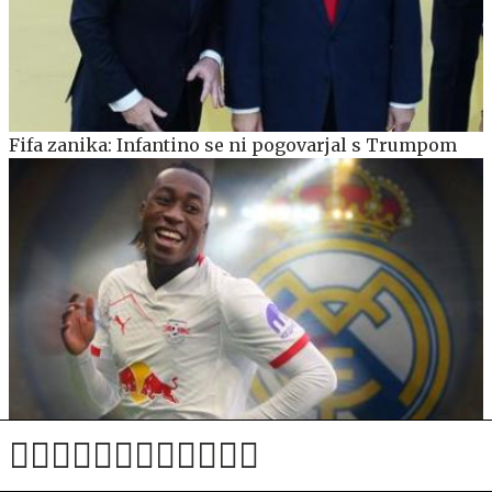
Fifa zanika: Infantino se ni pogovarjal s Trumpom
Rekord: Diomande postal najdražji afriški nogometaš