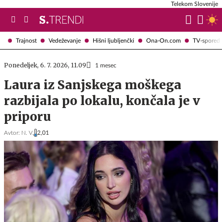
Telekom Slovenije
Trajnost
Vedeževanje
Hišni ljubljenčki
Ona-On.com
TV-spored
Ponedeljek, 6. 7. 2026, 11.09
1 mesec
Laura iz Sanjskega moškega
razbijala po lokalu, končala je v
priporu
Avtor:
N. V.
2,01