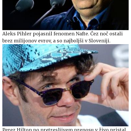
Aleks Pihler pojasnil fenomen Nafte. Čez noč ostali
brez milijonov evrov, a so najboljši v Sloveniji.
Perez Hilton po pretresljivem prenosu v živo pristal