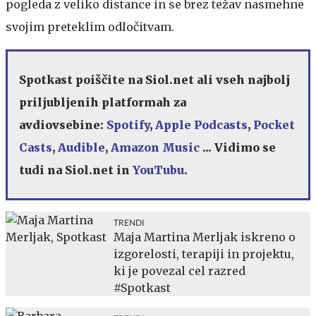
pogleda z veliko distance in se brez težav nasmehne
svojim preteklim odločitvam.
Spotkast poiščite na Siol.net ali vseh najbolj
priljubljenih platformah za
avdiovsebine:
Spotify
,
Apple Podcasts
,
Pocket
Casts
,
Audible
,
Amazon Music
... Vidimo se
tudi na Siol.net in
YouTubu
.
TRENDI
Maja Martina Merljak iskreno o
izgorelosti, terapiji in projektu,
ki je povezal cel razred
#Spotkast