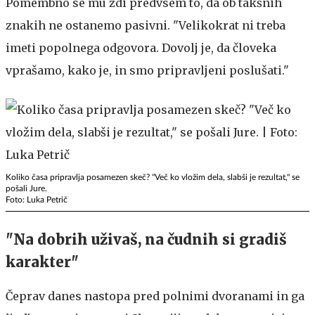
Pomembno se mu zdi predvsem to, da ob takšnih
znakih ne ostanemo pasivni. "Velikokrat ni treba
imeti popolnega odgovora. Dovolj je, da človeka
vprašamo, kako je, in smo pripravljeni poslušati."
Koliko časa pripravlja posamezen skeč? "Več ko vložim dela, slabši je rezultat," se
pošali Jure.
Foto: Luka Petrič
"Na dobrih uživaš, na čudnih si gradiš
karakter"
Čeprav danes nastopa pred polnimi dvoranami in ga