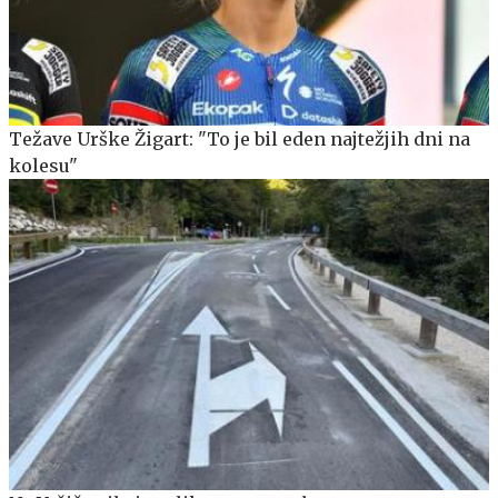
Težave Urške Žigart: "To je bil eden najtežjih dni na
kolesu"