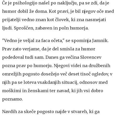
Če je psihologijo našel po naključju, pa se zdi, da je
humor dobil že doma. Kot pravi, je bil njegov oče med
prijatelji vedno znan kot človek, ki zna nasmejati
ljudi. Sproščen, zabaven in poln humorja.
"Vedno je veljal za faca očeta," se spominja Jamnik.
Prav zato verjame, da je del smisla za humor
podedoval tudi sam. Danes ga večina Slovencev
pozna prav po humorju. Njegovi videi na družbenih
omrežjih pogosto dosežejo več deset tisoč ogledov, v
njih pa se loteva vsakdanjih situacij, odnosov med
moškimi in ženskami ter navad, ki jih vsi dobro
poznamo.
Navdih za skeče pogosto najde v stvareh, ki ga