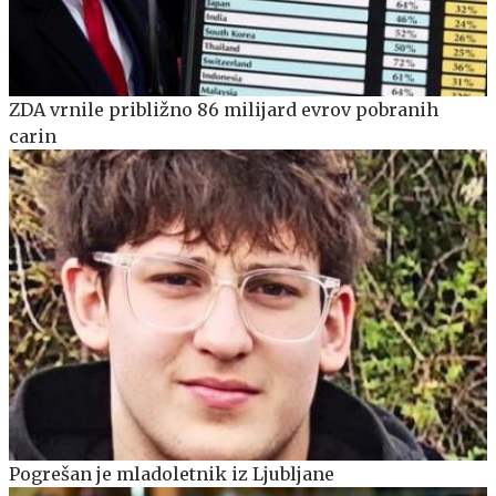
ZDA vrnile približno 86 milijard evrov pobranih
carin
Pogrešan je mladoletnik iz Ljubljane