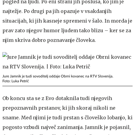
pogled na ljudi. Po eni strani jih posluša, ko jim je
najtežje. Po drugi pa jih opazuje v vsakdanjih
situacijah, ki jih kasneje spremeni v šalo. In morda je
prav zato njegov humor ljudem tako blizu – ker se za
njim skriva dobro poznavanje človeka.
Jure Jamnik je tudi sovoditelj oddaje Obrni kovanec na RTV Slovenija.
Foto: Luka Petrič
Ob koncu sta se z Evo dotaknila tudi njegovih
prepoznavnih prstanov, ki jih skoraj nikoli ne
sname. Med njimi je tudi prstan s človeško lobanjo, ki
pogosto vzbudi največ zanimanja. Jamnik je pojasnil,