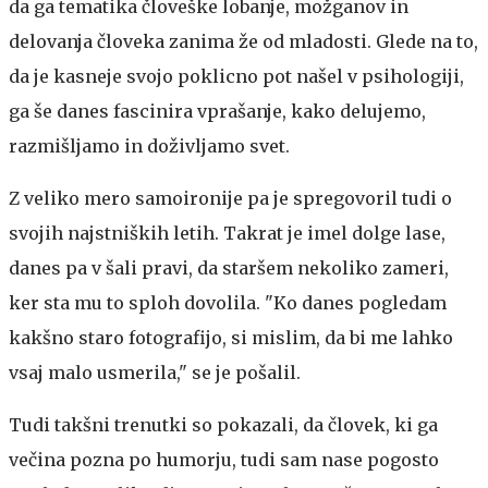
da ga tematika človeške lobanje, možganov in
delovanja človeka zanima že od mladosti. Glede na to,
da je kasneje svojo poklicno pot našel v psihologiji,
ga še danes fascinira vprašanje, kako delujemo,
razmišljamo in doživljamo svet.
Z veliko mero samoironije pa je spregovoril tudi o
svojih najstniških letih. Takrat je imel dolge lase,
danes pa v šali pravi, da staršem nekoliko zameri,
ker sta mu to sploh dovolila. "Ko danes pogledam
kakšno staro fotografijo, si mislim, da bi me lahko
vsaj malo usmerila," se je pošalil.
Tudi takšni trenutki so pokazali, da človek, ki ga
večina pozna po humorju, tudi sam nase pogosto