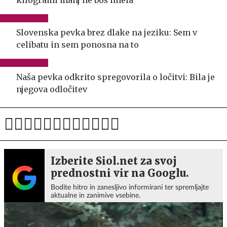
kilogrami manj ne boš imela"
Slovenska pevka brez dlake na jeziku: Sem v
celibatu in sem ponosna na to
Naša pevka odkrito spregovorila o ločitvi: Bila je
njegova odločitev
Izberite Siol.net za svoj
prednostni vir na Googlu.
Bodite hitro in zanesljivo informirani ter spremljajte
aktualne in zanimive vsebine.