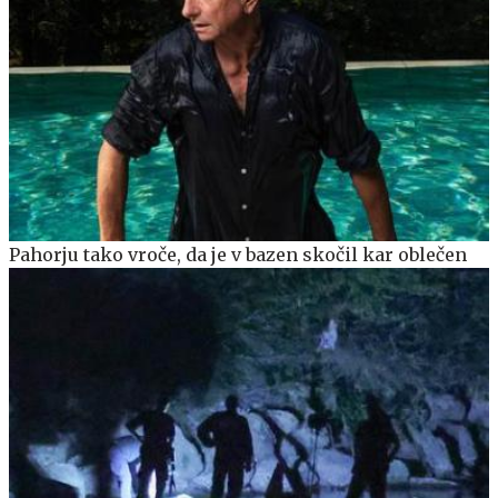
Pahorju tako vroče, da je v bazen skočil kar oblečen