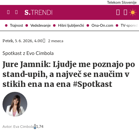
Telekom Slovenije
Trajnost
Vedeževanje
Hišni ljubljenčki
Ona-On.com
TV-spored
Petek, 5. 6. 2026, 4.00
2 meseca
Spotkast z Evo Cimbola
Jure Jamnik: Ljudje me poznajo po
stand-upih, a največ se naučim v
stikih ena na ena #Spotkast
Avtor:
Eva Cimbola
1,74