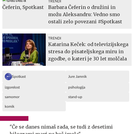
TRENDI
Barbara Čeferin o družini in
možu Aleksandru: Vedno smo
ostali zelo povezani #Spotkast
TRENDI
Katarina Keček: od televizijskega
stresa do pisateljskega miru in
zgodbe, o kateri je 30 let molčala
Spotkast
Jure Jamnik
izgorelost
psihologija
samomor
stand-up
komik
"Če se danes nimaš rada, se tudi z desetimi