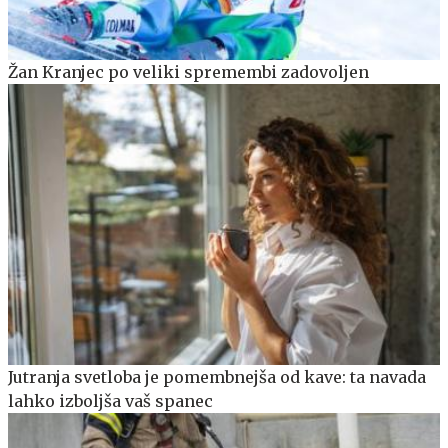
Žan Kranjec po veliki spremembi zadovoljen
Jutranja svetloba je pomembnejša od kave: ta navada
lahko izboljša vaš spanec