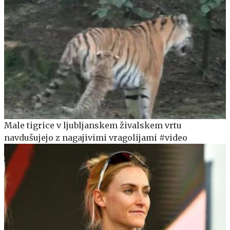
Male tigrice v ljubljanskem živalskem vrtu
navdušujejo z nagajivimi vragolijami #video