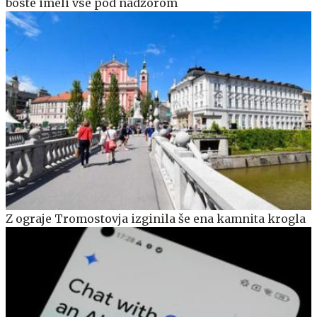
boste imeli vse pod nadzorom
Z ograje Tromostovja izginila še ena kamnita krogla