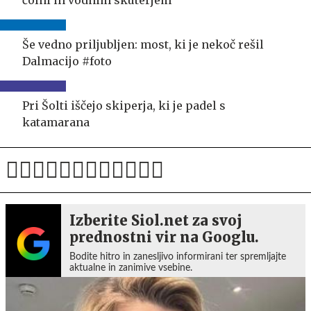
čolni in vodnim skuterjem
Še vedno priljubljen: most, ki je nekoč rešil
Dalmacijo #foto
Pri Šolti iščejo skiperja, ki je padel s
katamarana
Izberite Siol.net za svoj
prednostni vir na Googlu.
Bodite hitro in zanesljivo informirani ter spremljajte
aktualne in zanimive vsebine.