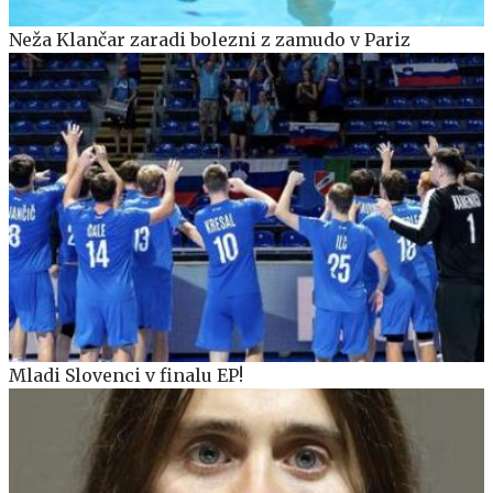
Neža Klančar zaradi bolezni z zamudo v Pariz
Mladi Slovenci v finalu EP!