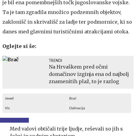
je bil ena pomembnejših točk jugoslovanske vojske.
Ta je tam zgradila množico podzemnih objektov,
zaklonišč in skrivališč za ladje ter podmornice, ki so
danes med glavnimi turističnimi atrakcijami otoka.
Oglejte si še:
TRENDI
Na Hrvaškem pred očmi
domačinov izginja ena od najbolj
znamenitih plaž, to je razlog
Jewel
Brač
Vis
Dalmacija
Med valovi obtičali trije ljudje, reševali so jih s