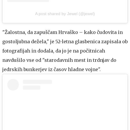
A post shared by Jewel (@jewel)
"Žalostna, da zapuščam Hrvaško – kako čudovita in
gostoljubna dežela," je 52-letna glasbenica zapisala ob
fotografijah in dodala, da jo je na počitnicah
navdušilo vse od "starodavnih mest in trdnjav do
jedrskih bunkerjev iz časov hladne vojne".