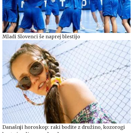
Mladi Slovenci še naprej blestijo
Današnji horoskop: raki bodite z družino, kozorogi