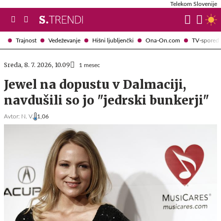
Telekom Slovenije
Trajnost
Vedeževanje
Hišni ljubljenčki
Ona-On.com
TV-spored
Sreda, 8. 7. 2026, 10.09
1 mesec
Jewel na dopustu v Dalmaciji,
navdušili so jo "jedrski bunkerji"
Avtor:
N. V.
1,06