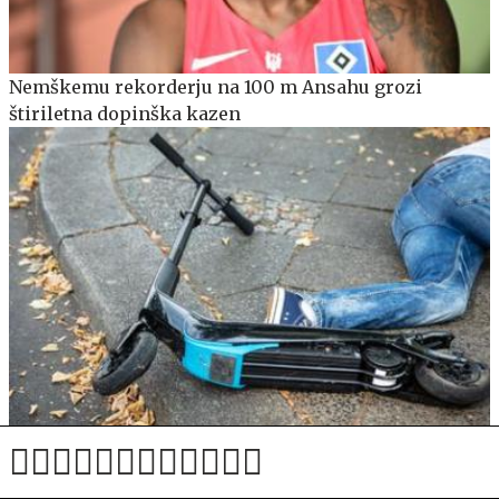
Nemškemu rekorderju na 100 m Ansahu grozi
štiriletna dopinška kazen
Hudo poškodovan mladoletni voznik e-skiroja