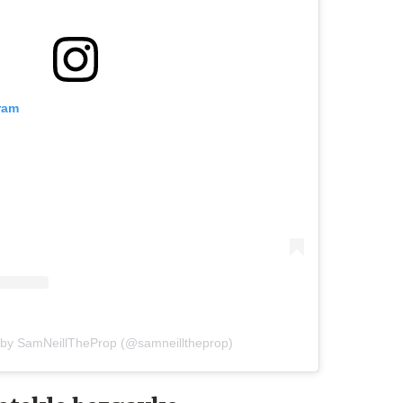
ram
 by SamNeillTheProp (@samneilltheprop)