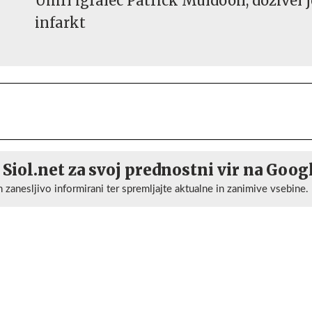
Umrl igralec Patrick Muldoon, doživel j
infarkt
 Siol.net za svoj prednostni vir na Goog
n zanesljivo informirani ter spremljajte aktualne in zanimive vsebine.