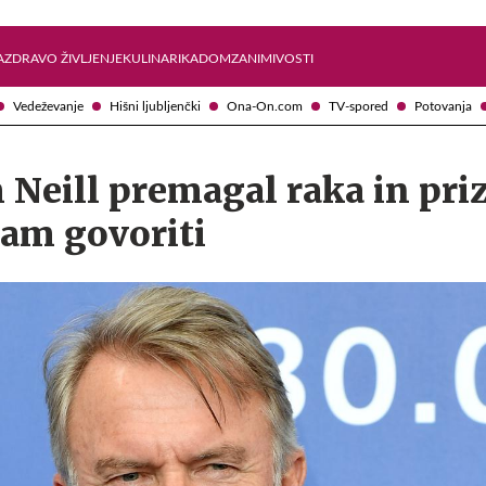
Želite prejemati e-novice?
Uživajmo pametno
A
ZDRAVO ŽIVLJENJE
KULINARIKA
DOM
ZANIMIVOSTI
Vedeževanje
Hišni ljubljenčki
Ona-On.com
TV-spored
Potovanja
 Neill premagal raka in priz
am govoriti