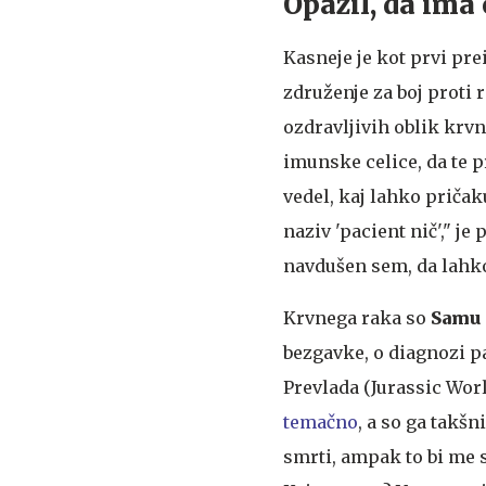
Opazil, da ima
Kasneje je kot prvi pre
združenje za boj proti 
ozdravljivih oblik krvn
imunske celice, da te 
vedel, kaj lahko pričaku
naziv 'pacient nič'," j
navdušen sem, da lahko
Krvnega raka so
Samu 
bezgavke, o diagnozi pa
Prevlada (Jurassic Worl
temačno
, a so ga takšn
smrti, ampak to bi me s