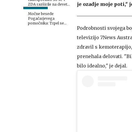
je ozadje moje poti," 
ZDA razširile na devet
zveznih držav
Močne besede
Pogačarjevega
pomočnika: Trpel sem
Podrobnosti svojega boj
bolj, kot sem si sploh
lahko predstavljal
televizijo 7News Austra
zdravil s kemoterapijo, k
prenehala delovati. "Bi
bilo idealno," je dejal.