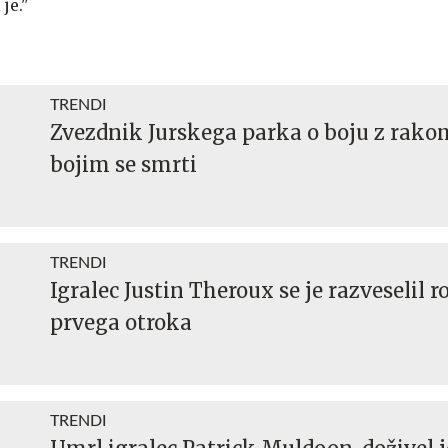
je."
TRENDI
Zvezdnik Jurskega parka o boju z rako
bojim se smrti
TRENDI
Igralec Justin Theroux se je razveselil r
prvega otroka
TRENDI