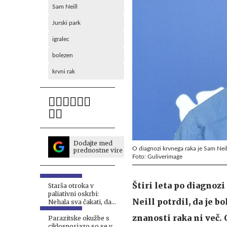
Sam Neill
Jurski park
igralec
bolezen
krvni rak
Dodajte med
O diagnozi krvnega raka je Sam Neil
prednostne vire
Foto: Guliverimage
Štiri leta po diagnoz
Starša otroka v
paliativni oskrbi:
Neill potrdil, da je 
Nehala sva čakati, da
bo umrl
znanosti raka ni več.
Parazitske okužbe s
ciklosporiazo so se v