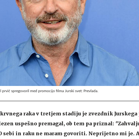
l prvič spregovoril med promocijo filma Jurski svet: Prevlada.
i krvnega raka v tretjem stadiju je zvezdnik Jurskeg
bolezen uspešno premagal, ob tem pa priznal: "Zahvalj
 O sebi in raku ne maram govoriti. Neprijetno mi je.