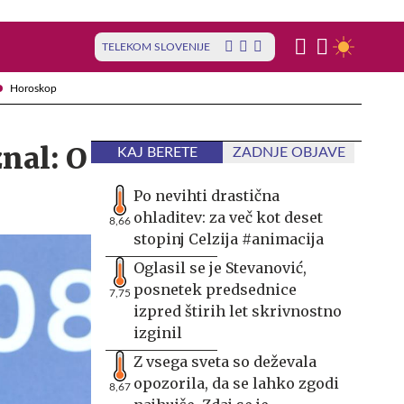
TELEKOM SLOVENIJE
Horoskop
nal: O
KAJ BERETE
ZADNJE OBJAVE
Po nevihti drastična
ohladitev: za več kot deset
8,66
stopinj Celzija #animacija
Oglasil se je Stevanović,
posnetek predsednice
7,75
izpred štirih let skrivnostno
izginil
Z vsega sveta so deževala
opozorila, da se lahko zgodi
8,67