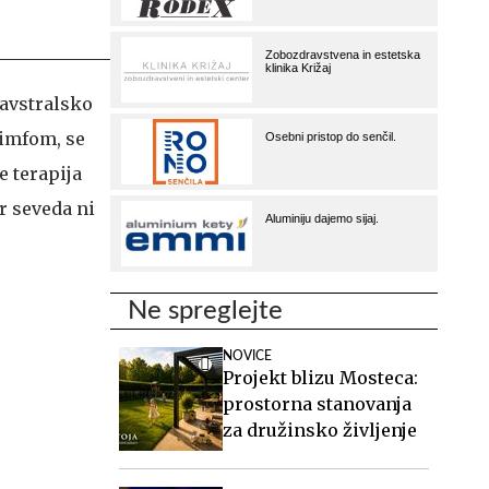
 avstralsko
limfom, se
je terapija
r seveda ni
Ne spreglejte
NOVICE
Projekt blizu Mosteca:
prostorna stanovanja
za družinsko življenje