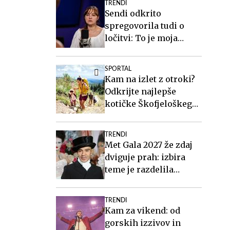
TRENDI
Sendi odkrito
spregovorila tudi o
ločitvi: To je moja
življenjska rana #video
SPORTAL
Kam na izlet z otroki?
Odkrijte najlepše
kotičke Škofjeloškega
hribovja.
TRENDI
Met Gala 2027 že zdaj
dviguje prah: izbira
teme je razdelila
javnost
TRENDI
Kam za vikend: od
gorskih izzivov in