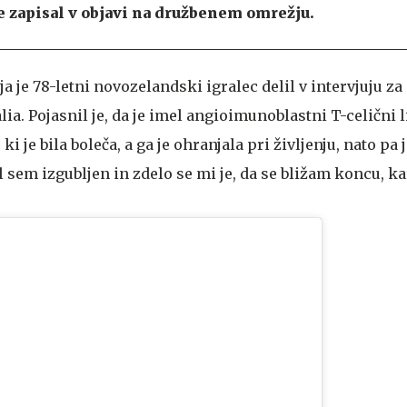
je zapisal v objavi na družbenem omrežju.
a je 78-letni novozelandski igralec delil v intervjuju za
lia. Pojasnil je, da je imel angioimunoblastni T-celični 
i je bila boleča, a ga je ohranjala pri življenju, nato pa 
l sem izgubljen in zdelo se mi je, da se bližam koncu, ka