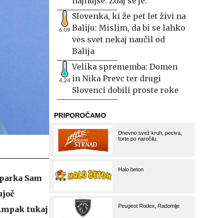
najhujše. Zdaj se je.
Slovenka, ki že pet let živi na
Baliju: Mislim, da bi se lahko
6,09
ves svet nekaj naučil od
Balija
Velika sprememba: Domen
in Nika Prevc ter drugi
4,24
Slovenci dobili proste roke
a parka Sam
ujoč
 Ampak tukaj