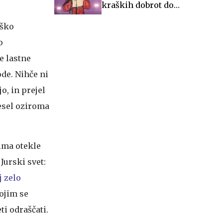
kraških dobrot do
glasbenih večerov in
iško
zgodovine
o
e lastne
de. Nihče ni
o, in prejel
vesel oziroma
 ima otekle
Jurski svet:
j zelo
bojim se
ti odraščati.