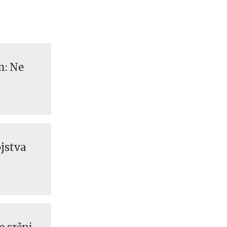
m: Ne
ojstva