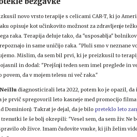
 otekle bezgavke
izkusil novo vrsto terapije s celicami CAR-T, ki jo Amer
raku opisuje kot učinkovito možnost za zdravljenje težk
ega raka. Terapija deluje tako, da "usposablja" bolnikov
prepoznajo in same uničijo raka. "Pluli smo v neznane vo
jemo. Mislim, da sem bil prvi, ki je preizkusil to terapij
e pojasnil in dodal: "Prejšnji teden sem imel preglede in 
 povem, da v mojem telesu ni več raka."
Neillu
diagnosticirali leta 2022, potem ko je opazil, da
 je prvič spregovoril leto kasneje med promocijo filma 
d Dominion). Takrat je dejal, da je bilo
preteklo leto zan
i trenutki le še bolj okrepili: "Vesel sem, da sem živ. Ne 
pravilo ob živce. Imam čudovite vnuke, ki jih želim vide