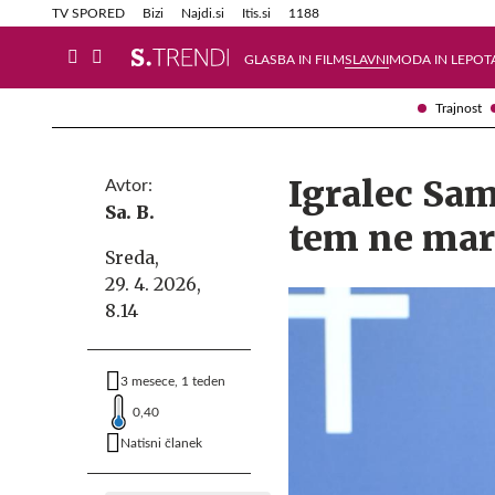
Info in obvestila
Tehnik
TV SPORED
Bizi
Najdi.si
Itis.si
1188
GLASBA IN FILM
SLAVNI
MODA IN LEPOT
Trajnost
Igralec Sam
Avtor:
Sa. B.
tem ne mar
Sreda,
29. 4. 2026,
8.14
3 mesece, 1 teden
0,40
Natisni članek