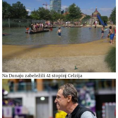
Na Dunaju zabeležili 41 stopinj Celzija