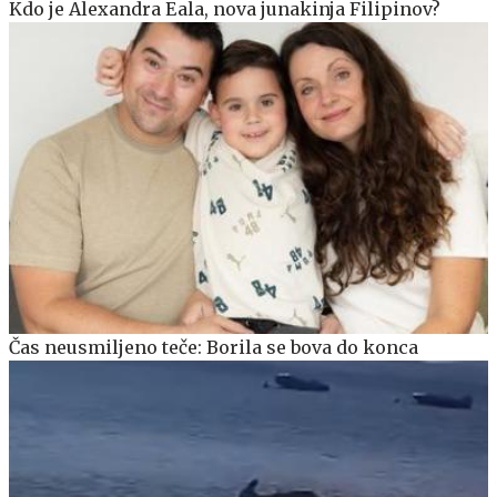
Kdo je Alexandra Eala, nova junakinja Filipinov?
Čas neusmiljeno teče: Borila se bova do konca