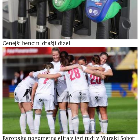
Cenejši bencin, dražji dizel
Evropska nogometna elita v igri tudi v Murski Soboti