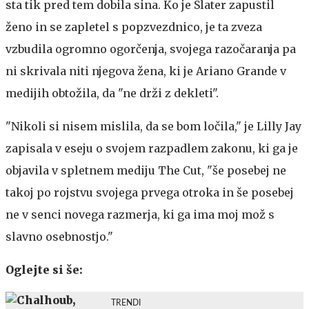
sta tik pred tem dobila sina. Ko je Slater zapustil
ženo in se zapletel s popzvezdnico, je ta zveza
vzbudila ogromno ogorčenja, svojega razočaranja pa
ni skrivala niti njegova žena, ki je Ariano Grande v
medijih obtožila, da "ne drži z dekleti".
"Nikoli si nisem mislila, da se bom ločila," je Lilly Jay
zapisala v eseju o svojem razpadlem zakonu, ki ga je
objavila v spletnem mediju The Cut, "še posebej ne
takoj po rojstvu svojega prvega otroka in še posebej
ne v senci novega razmerja, ki ga ima moj mož s
slavno osebnostjo."
Oglejte si še:
TRENDI