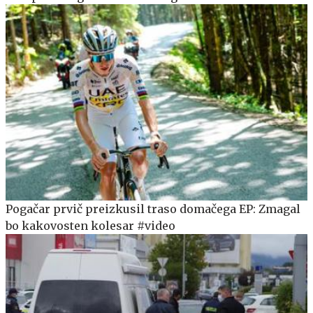
Pogačar prvič preizkusil traso domačega EP: Zmagal
bo kakovosten kolesar #video