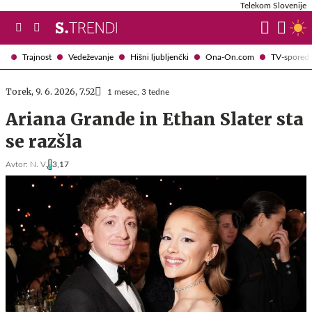
Telekom Slovenije
Trajnost
Vedeževanje
Hišni ljubljenčki
Ona-On.com
TV-spored
Torek, 9. 6. 2026, 7.52
1 mesec, 3 tedne
Ariana Grande in Ethan Slater sta
se razšla
Avtor:
N. V.
3,17