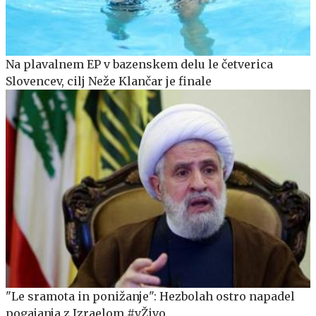
Na plavalnem EP v bazenskem delu le četverica
Slovencev, cilj Neže Klančar je finale
"Le sramota in ponižanje": Hezbolah ostro napadel
pogajanja z Izraelom #vŽivo