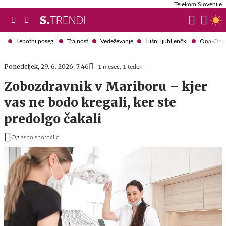
Telekom Slovenije
Lepotni posegi
Trajnost
Vedeževanje
Hišni ljubljenčki
Ona-On.
Ponedeljek, 29. 6. 2026, 7.46
1 mesec, 1 teden
Zobozdravnik v Mariboru – kjer
vas ne bodo kregali, ker ste
predolgo čakali
Oglasno sporočilo