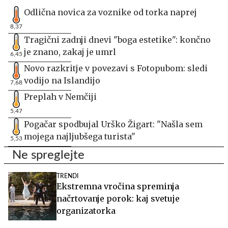
Odlična novica za voznike od torka naprej
8,37
Tragični zadnji dnevi "boga estetike": končno
je znano, zakaj je umrl
6,45
Novo razkritje v povezavi s Fotopubom: sledi
vodijo na Islandijo
7,68
Preplah v Nemčiji
5,47
Pogačar spodbujal Urško Žigart: "Našla sem
mojega najljubšega turista"
5,53
Ne spreglejte
TRENDI
Ekstremna vročina spreminja
načrtovanje porok: kaj svetuje
organizatorka