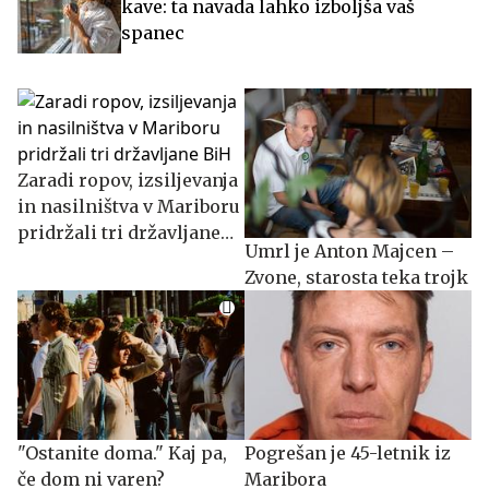
kave: ta navada lahko izboljša vaš
spanec
Zaradi ropov, izsiljevanja
in nasilništva v Mariboru
pridržali tri državljane
Umrl je Anton Majcen –
BiH
Zvone, starosta teka trojk
"Ostanite doma." Kaj pa,
Pogrešan je 45-letnik iz
če dom ni varen?
Maribora