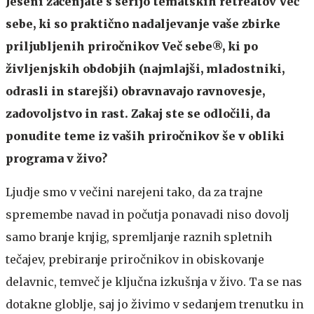
Jeseni začenjate s serijo tematskih retreatov Več
sebe, ki so praktično nadaljevanje vaše zbirke
priljubljenih priročnikov Več sebe®, ki po
življenjskih obdobjih (najmlajši, mladostniki,
odrasli in starejši) obravnavajo ravnovesje,
zadovoljstvo in rast. Zakaj ste se odločili, da
ponudite teme iz vaših priročnikov še v obliki
programa v živo?
Ljudje smo v večini narejeni tako, da za trajne
spremembe navad in počutja ponavadi niso dovolj
samo branje knjig, spremljanje raznih spletnih
tečajev, prebiranje priročnikov in obiskovanje
delavnic, temveč je ključna izkušnja v živo. Ta se nas
dotakne globlje, saj jo živimo v sedanjem trenutku in