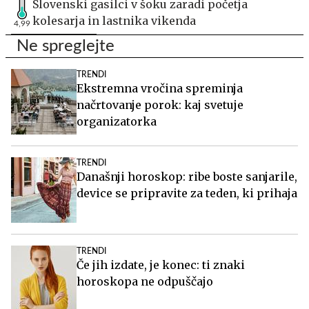
Slovenski gasilci v šoku zaradi početja
kolesarja in lastnika vikenda
4,99
Ne spreglejte
TRENDI
Ekstremna vročina spreminja
načrtovanje porok: kaj svetuje
organizatorka
TRENDI
Današnji horoskop: ribe boste sanjarile,
device se pripravite za teden, ki prihaja
TRENDI
Če jih izdate, je konec: ti znaki
horoskopa ne odpuščajo