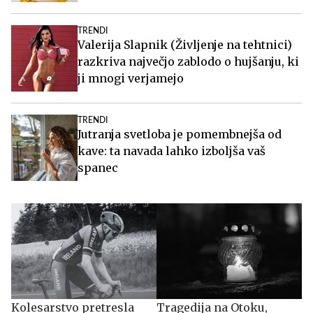
TRENDI
Valerija Slapnik (Življenje na tehtnici)
razkriva največjo zablodo o hujšanju, ki
ji mnogi verjamejo
TRENDI
Jutranja svetloba je pomembnejša od
kave: ta navada lahko izboljša vaš
spanec
Kolesarstvo pretresla
Tragedija na Otoku,