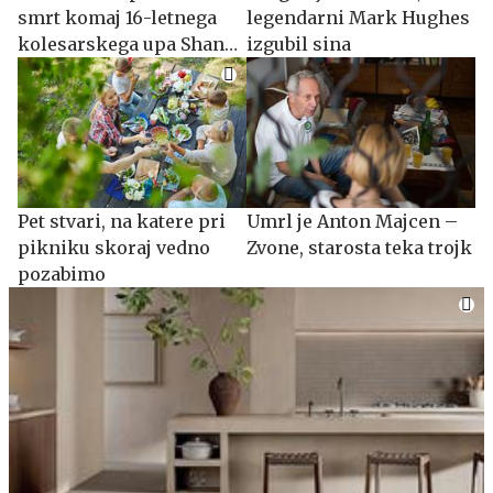
smrt komaj 16-letnega
legendarni Mark Hughes
kolesarskega upa Shana
izgubil sina
O'Briena
Pet stvari, na katere pri
Umrl je Anton Majcen –
pikniku skoraj vedno
Zvone, starosta teka trojk
pozabimo