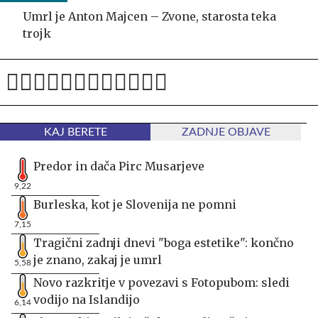
Umrl je Anton Majcen – Zvone, starosta teka
trojk
KAJ BERETE
ZADNJE OBJAVE
Predor in dača Pirc Musarjeve
9,22
Burleska, kot je Slovenija ne pomni
7,15
Tragični zadnji dnevi "boga estetike": končno
je znano, zakaj je umrl
5,58
Novo razkritje v povezavi s Fotopubom: sledi
vodijo na Islandijo
6,14