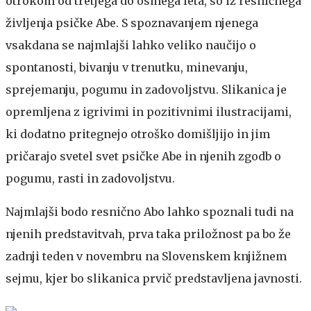
otrokom od tretjega do osmega leta, so iz resničnega
življenja psičke Abe. S spoznavanjem njenega
vsakdana se najmlajši lahko veliko naučijo o
spontanosti, bivanju v trenutku, minevanju,
sprejemanju, pogumu in zadovoljstvu. Slikanica je
opremljena z igrivimi in pozitivnimi ilustracijami,
ki dodatno pritegnejo otroško domišljijo in jim
pričarajo svetel svet psičke Abe in njenih zgodb o
pogumu, rasti in zadovoljstvu.
Najmlajši bodo resnično Abo lahko spoznali tudi na
njenih predstavitvah, prva taka priložnost pa bo že
zadnji teden v novembru na Slovenskem knjižnem
sejmu, kjer bo slikanica prvič predstavljena javnosti.