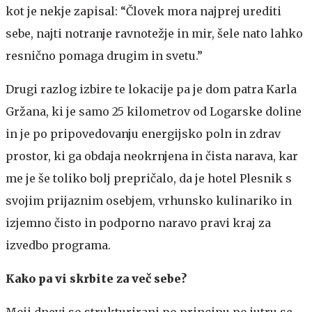
kot je nekje zapisal: “Človek mora najprej urediti
sebe, najti notranje ravnotežje in mir, šele nato lahko
resnično pomaga drugim in svetu.”
Drugi razlog izbire te lokacije pa je dom patra Karla
Gržana, ki je samo 25 kilometrov od Logarske doline
in je po pripovedovanju energijsko poln in zdrav
prostor, ki ga obdaja neokrnjena in čista narava, kar
me je še toliko bolj prepričalo, da je hotel Plesnik s
svojim prijaznim osebjem, vrhunsko kulinariko in
izjemno čisto in podporno naravo pravi kraj za
izvedbo programa.
Kako pa vi skrbite za več sebe?
Moji dnevi so strukturirani po principu po jutru se