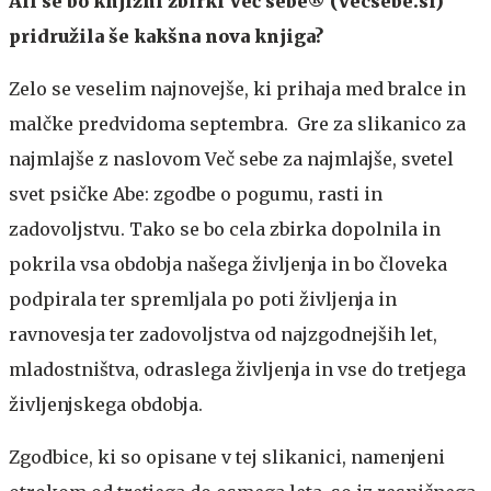
Ali se bo knjižni zbirki Več sebe® (Vecsebe.si)
pridružila še kakšna nova knjiga?
Zelo se veselim najnovejše, ki prihaja med bralce in
malčke predvidoma septembra. Gre za slikanico za
najmlajše z naslovom Več sebe za najmlajše, svetel
svet psičke Abe: zgodbe o pogumu, rasti in
zadovoljstvu. Tako se bo cela zbirka dopolnila in
pokrila vsa obdobja našega življenja in bo človeka
podpirala ter spremljala po poti življenja in
ravnovesja ter zadovoljstva od najzgodnejših let,
mladostništva, odraslega življenja in vse do tretjega
življenjskega obdobja.
Zgodbice, ki so opisane v tej slikanici, namenjeni