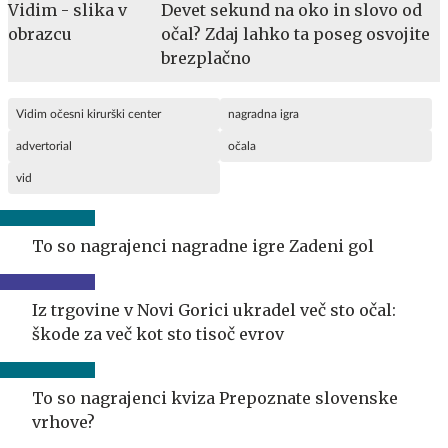
Devet sekund na oko in slovo od
očal? Zdaj lahko ta poseg osvojite
brezplačno
Vidim očesni kirurški center
nagradna igra
advertorial
očala
vid
To so nagrajenci nagradne igre Zadeni gol
Iz trgovine v Novi Gorici ukradel več sto očal:
škode za več kot sto tisoč evrov
To so nagrajenci kviza Prepoznate slovenske
vrhove?