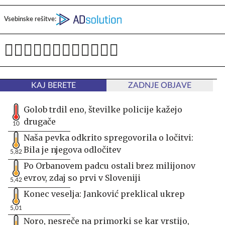
Vsebinske rešitve:
KAJ BERETE
ZADNJE OBJAVE
Golob trdil eno, številke policije kažejo
drugače
10
Naša pevka odkrito spregovorila o ločitvi:
Bila je njegova odločitev
5,82
Po Orbanovem padcu ostali brez milijonov
evrov, zdaj so prvi v Sloveniji
5,42
Konec veselja: Janković preklical ukrep
5,01
Noro, nesreče na primorki se kar vrstijo,