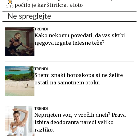
počilo je kar štirikrat #foto
5,15
Ne spreglejte
TRENDI
Kako nekomu povedati, da vas skrbi
njegova izguba telesne teže?
TRENDI
S temi znaki horoskopa si ne želite
ostati na samotnem otoku
TRENDI
Neprijeten vonj v vročih dneh? Prava
izbira deodoranta naredi veliko
razliko.