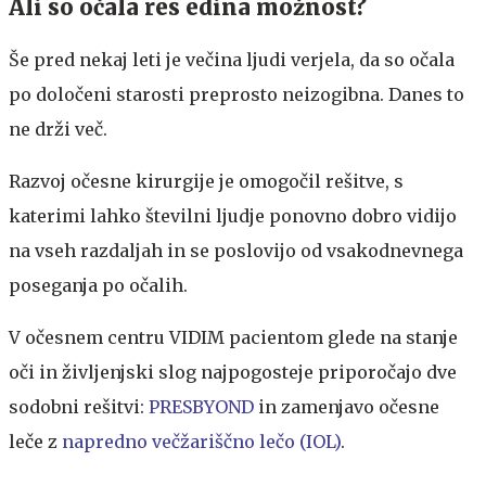
Ali so očala res edina možnost?
Še pred nekaj leti je večina ljudi verjela, da so očala
po določeni starosti preprosto neizogibna. Danes to
ne drži več.
Razvoj očesne kirurgije je omogočil rešitve, s
katerimi lahko številni ljudje ponovno dobro vidijo
na vseh razdaljah in se poslovijo od vsakodnevnega
poseganja po očalih.
V očesnem centru VIDIM pacientom glede na stanje
oči in življenjski slog najpogosteje priporočajo dve
sodobni rešitvi:
PRESBYOND
in zamenjavo očesne
leče z
napredno
večžariščno
lečo (IOL)
.