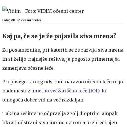
Foto: VIDIM očesni center
Kaj pa, če se je že pojavila siva mrena?
Za posameznike, pri katerih se že razvija siva mrena
in si želijo trajnejše rešitve, je pogosto primernejša
zamenjava očesne leče.
Pri posegu kirurg odstrani naravno očesno lečo in jo
nadomesti z
umetno
večžariščno
lečo (IOL)
, ki
omogoča dober vid na več razdaljah.
Takšna rešitev ne odpravlja zgolj dioptrije, ampak
hkrati odstrani sivo mreno oziroma prepreči njen