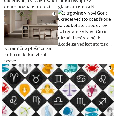
sodelovanja v kvizu Kako
lahko osvojite z
dobro poznate projekt
glasovanjem za Naj
Laško Gremo v hribe?
planinsko kočo
Iz trgovine v Novi Gorici
ukradel več sto očal:
škode za več kot sto tisoč
Keramične ploščice za
evrov
kuhinjo: kako izbrati
prave