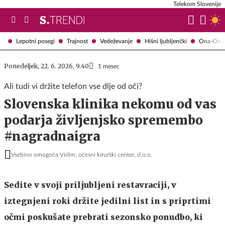
Telekom Slovenije
Lepotni posegi
Trajnost
Vedeževanje
Hišni ljubljenčki
Ona-On.
Ponedeljek, 22. 6. 2026, 9.40
1 mesec
Ali tudi vi držite telefon vse dlje od oči?
Slovenska klinika nekomu od vas
podarja življenjsko spremembo
#nagradnaigra
Vsebino omogoča Vidim, očesni kirurški center, d.o.o.
Sedite v svoji priljubljeni restavraciji, v
iztegnjeni roki držite jedilni list in s priprtimi
očmi poskušate prebrati sezonsko ponudbo, ki