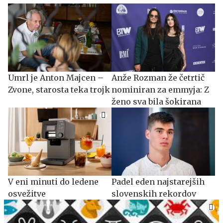
Umrl je Anton Majcen –
Anže Rozman že četrtič
Zvone, starosta teka trojk
nominiran za emmyja: Z
ženo sva bila šokirana
V eni minuti do ledene
Padel eden najstarejših
osvežitve
slovenskih rekordov