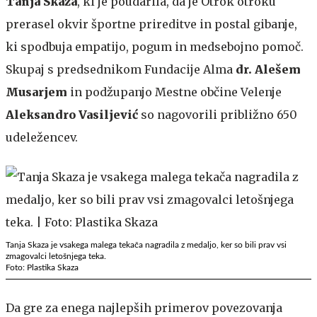
Tanja Skaza
, ki je poudarila, da je Otrok otroku
prerasel okvir športne prireditve in postal gibanje,
ki spodbuja empatijo, pogum in medsebojno pomoč.
Skupaj s predsednikom Fundacije Alma
dr. Alešem
Musarjem
in podžupanjo Mestne občine Velenje
Aleksandro Vasiljević
so nagovorili približno 650
udeležencev.
Tanja Skaza je vsakega malega tekača nagradila z medaljo, ker so bili prav vsi
zmagovalci letošnjega teka.
Foto: Plastika Skaza
Da gre za enega najlepših primerov povezovanja