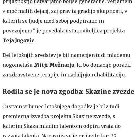
prijaznostjo ustvarjamo boljše generacije. Verjamem
v moč malih dejanj, saj prav ta gradijo skupnosti, v
katerih se ljudje med seboj podpiramo in
povezujemo," je povedala ustanoviteljica projekta
Teja Jugovic
.
Del letošnjih sredstev je bil namenjen tudi mlademu
nogometašu
Mitji Mežnarju
, ki bo donacijo porabil
za zdravstvene terapije in nadaljnjo rehabilitacijo.
Rodila se je nova zgodba: Skazine zvezde
Čustven vrhunec letošnjega dogodka je bila tudi
premierna izvedba projekta Skazine zvezde, s
katerim Skaza mladim talentom odpira vrata do
razvoja talenta. Na razpis se je prijavilo kar 29