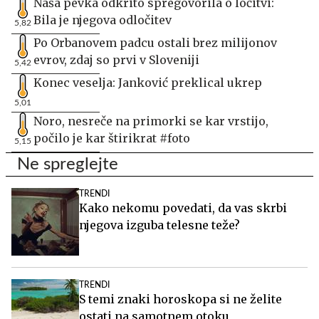
Naša pevka odkrito spregovorila o ločitvi:
Bila je njegova odločitev
5,82
Po Orbanovem padcu ostali brez milijonov
evrov, zdaj so prvi v Sloveniji
5,42
Konec veselja: Janković preklical ukrep
5,01
Noro, nesreče na primorki se kar vrstijo,
počilo je kar štirikrat #foto
5,15
Ne spreglejte
TRENDI
Kako nekomu povedati, da vas skrbi
njegova izguba telesne teže?
TRENDI
S temi znaki horoskopa si ne želite
ostati na samotnem otoku