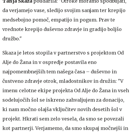
Tanja Skaza
poudarila: "Otroke moramo spodbujati,
da verjamejo vase, sledijo svojim sanjam ter krepijo
medsebojno pomoč, empatijo in pogum. Prav te
vrednote krepijo duševno zdravje in gradijo boljšo
družbo."
Skaza je letos stopila v partnerstvo s projektom Od
Alje do Žana in v ospredje postavila eno
najpomembnejših tem našega časa – duševno in
čustveno zdravje otrok, mladostnikov in družin: "V
imenu celotne ekipe projekta Od Alje do Žana in vseh
sodelujočih šol se iskreno zahvaljujem za donacijo,
ki nam močno olajša vključitev novih desetih šol v
projekt. Hkrati sem zelo vesela, da smo se povezali
kot partnerji. Verjamemo, da smo skupaj močnejši in