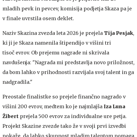
mladih pevk in pevcev, komisija podjetja Skaza pa je
v finale uvrstila osem deklet.
Naziv Skazina zvezda leta 2026 je prejela
Tija Pesjak
,
ki ji je Skaza namenila štipendijo v višini tri
tisoč evrov. Ob prejemu nagrade ni skrivala
navdušenja: "Nagrada mi predstavlja novo priložnost,
da bom lahko v prihodnosti razvijala svoj talent in ga
nadgradila."
Preostale finalistke so prejele finančno nagrado v
višini 200 evrov, medtem ko je najmlajša
Iza Luna
Žibert
prejela 500 evrov za individualne ure petja.
Projekt Skazine zvezde tako že v svoji prvi izvedbi
pokaže, da lahko skupnost mladim talentom pomaga