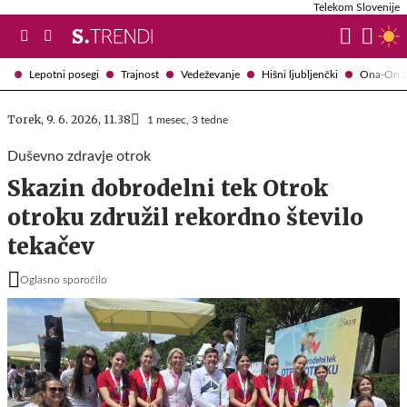
Telekom Slovenije
Lepotni posegi
Trajnost
Vedeževanje
Hišni ljubljenčki
Ona-On.
Torek, 9. 6. 2026, 11.38
1 mesec, 3 tedne
Duševno zdravje otrok
Skazin dobrodelni tek Otrok
otroku združil rekordno število
tekačev
Oglasno sporočilo