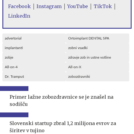
Facebook
│
Instagram
│
YouTube
│
TikTok
│
LinkedIn
advertorial
Ortoimplant DENTAL SPA
implantanti
zobni vsadki
zobje
zdravje zob in ustne votline
All-on-4
All-on-X
Dr. Trampuš
zobozdravniki
Primer lažne zobozdravnice se je znašel na
sodišču
Slovenski startup zbral 1,2 milijona evrov za
širitev v tujino