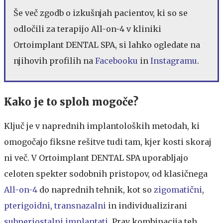
Še več zgodb o izkušnjah pacientov, ki so se
odločili za terapijo All-on-4 v kliniki
Ortoimplant DENTAL SPA, si lahko ogledate na
njihovih profilih na
Facebooku
in
Instagramu
.
Kako je to sploh mogoče?
Ključ je v naprednih implantoloških metodah, ki
omogočajo fiksne rešitve tudi tam, kjer kosti skoraj
ni več. V Ortoimplant DENTAL SPA uporabljajo
celoten spekter sodobnih pristopov, od klasičnega
All-on-4
do naprednih tehnik, kot so
zigomatični
,
pterigoidni
,
transnazalni
in individualizirani
subperiostalni implantati
. Prav kombinacija teh