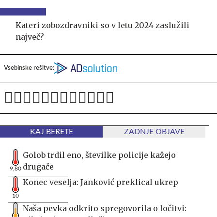
Kateri zobozdravniki so v letu 2024 zaslužili
največ?
Vsebinske rešitve:
KAJ BERETE
ZADNJE OBJAVE
Golob trdil eno, številke policije kažejo
drugače
9,80
Konec veselja: Janković preklical ukrep
10
Naša pevka odkrito spregovorila o ločitvi: