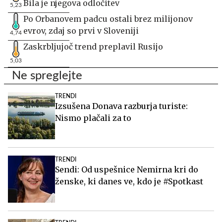
Bila je njegova odločitev
5,23
Po Orbanovem padcu ostali brez milijonov
evrov, zdaj so prvi v Sloveniji
4,74
Zaskrbljujoč trend preplavil Rusijo
5,03
Ne spreglejte
TRENDI
Izsušena Donava razburja turiste:
Nismo plačali za to
TRENDI
Sendi: Od uspešnice Nemirna kri do
ženske, ki danes ve, kdo je #Spotkast