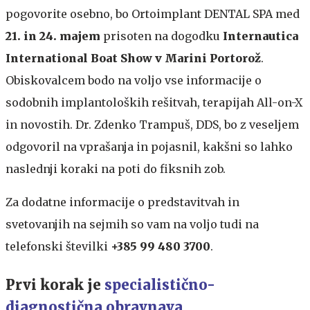
pogovorite osebno, bo Ortoimplant DENTAL SPA med
21. in 24. majem
prisoten na dogodku
Internautica
International Boat Show v Marini Portorož
.
Obiskovalcem bodo na voljo vse informacije o
sodobnih implantoloških rešitvah, terapijah All-on-X
in novostih. Dr. Zdenko Trampuš, DDS, bo z veseljem
odgovoril na vprašanja in pojasnil, kakšni so lahko
naslednji koraki na poti do fiksnih zob.
Za dodatne informacije o predstavitvah in
svetovanjih na sejmih so vam na voljo tudi na
telefonski številki
+385 99 480 3700
.
Prvi korak je
specialistično-
diagnostična obravnava