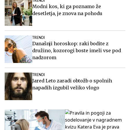
TRENDI
Modni kos, ki ga poznamo že
desetletja, je znova na pohodu
TRENDI
Današnji horoskop: raki bodite z
družino, kozorogi boste imeli vse pod
nadzorom
TRENDI
Jared Leto zaradi obtožb o spolnih
napadih izgubil veliko vlogo