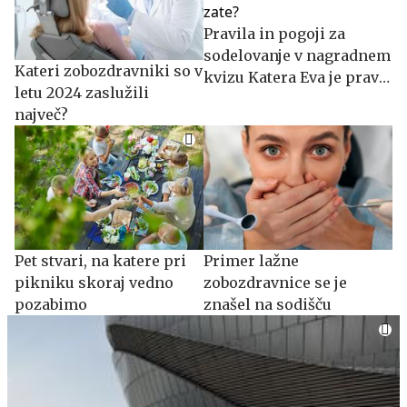
Pravila in pogoji za
sodelovanje v nagradnem
Kateri zobozdravniki so v
kvizu Katera Eva je prava
letu 2024 zaslužili
zate?
največ?
Pet stvari, na katere pri
Primer lažne
pikniku skoraj vedno
zobozdravnice se je
pozabimo
znašel na sodišču