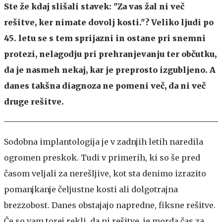
Ste že kdaj slišali stavek: "Za vas žal ni več
rešitve, ker nimate dovolj kosti."? Veliko ljudi po
45. letu se s tem sprijazni in ostane pri snemni
protezi, nelagodju pri prehranjevanju ter občutku,
da je nasmeh nekaj, kar je preprosto izgubljeno. A
danes takšna diagnoza ne pomeni več, da ni več
druge rešitve.
Sodobna implantologija je v zadnjih letih naredila
ogromen preskok. Tudi v primerih, ki so še pred
časom veljali za nerešljive, kot sta denimo izrazito
pomanjkanje čeljustne kosti ali dolgotrajna
brezzobost. Danes obstajajo napredne, fiksne rešitve.
Če so vam torej rekli, da ni rešitve, je morda čas za