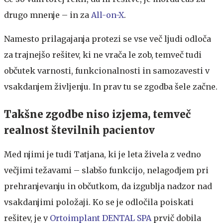
drugo mnenje – in za
All-on-X
.
Namesto prilagajanja protezi se vse več ljudi odloča
za trajnejšo rešitev, ki ne vrača le zob, temveč tudi
občutek varnosti, funkcionalnosti in samozavesti v
vsakdanjem življenju. In prav tu se zgodba šele začne.
Takšne zgodbe niso izjema, temveč
realnost številnih pacientov
Med njimi je tudi Tatjana, ki je leta živela z vedno
večjimi težavami – slabšo funkcijo, nelagodjem pri
prehranjevanju in občutkom, da izgublja nadzor nad
vsakdanjimi položaji. Ko se je odločila poiskati
rešitev, je v
Ortoimplant DENTAL SPA
prvič dobila