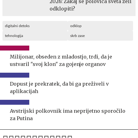
2026: Zakaj se polovica sveta želi
odklopiti?
digitalni detoks
odklop
tehnologija
skrb zase
Milijonar, obseden z mladostjo, trdi, da je
ustvaril "svoj klon" za gojenje organov
Dopust je prekratek, da bi ga preživeli v
aplikacijah
Avstrijski polkovnik ima neprijetno sporočilo
za Putina