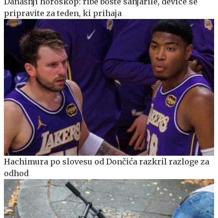
Današnji horoskop: ribe boste sanjarile, device se
pripravite za teden, ki prihaja
Hachimura po slovesu od Dončića razkril razloge za
odhod