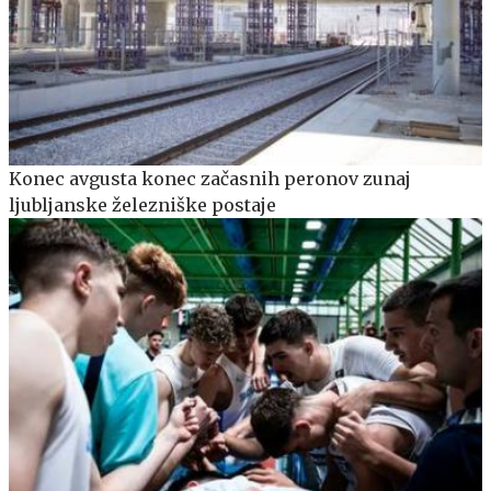
Konec avgusta konec začasnih peronov zunaj
ljubljanske železniške postaje