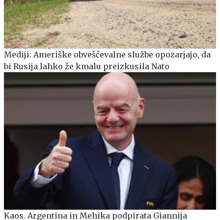
Mediji: Ameriške obveščevalne službe opozarjajo, da
bi Rusija lahko že kmalu preizkusila Nato
Kaos. Argentina in Mehika podpirata Giannija