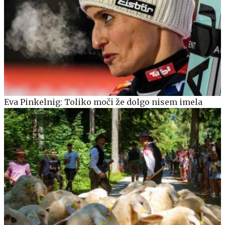
Eva Pinkelnig: Toliko moči že dolgo nisem imela