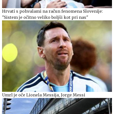
Hrvati s pohvalami na račun fenomena Slovenije:
"Sistem je očitno veliko boljši kot pri nas"
Umrl je oče Lionela Messija, Jorge Messi