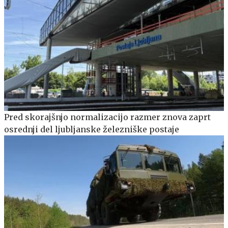
Pred skorajšnjo normalizacijo razmer znova zaprt
osrednji del ljubljanske železniške postaje