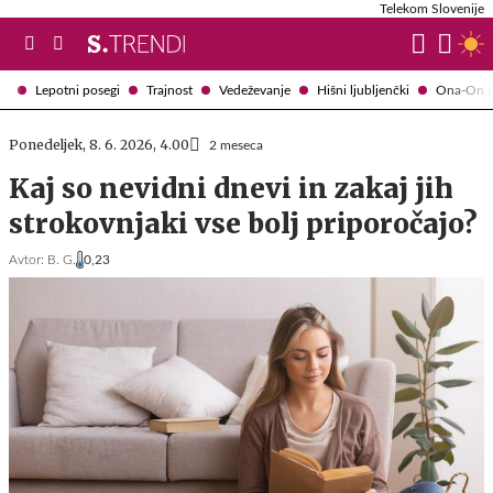
Telekom Slovenije
Lepotni posegi
Trajnost
Vedeževanje
Hišni ljubljenčki
Ona-On.
Ponedeljek, 8. 6. 2026, 4.00
2 meseca
Kaj so nevidni dnevi in zakaj jih
strokovnjaki vse bolj priporočajo?
Avtor:
B. G.
0,23