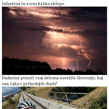
Infantina in s tem kršita sklepe.
Padavine ponoči vsaj deloma osvežile Slovenijo, kaj
nas čaka v prihodnjih dneh?