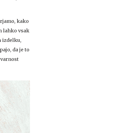
verjamo, kako
ih lahko vsak
 izdelku,
ajo, da je to
 varnost