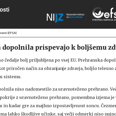
hrane (EFSA)
 dopolnila prispevajo k boljšemu zd
 čedalje bolj priljubljena po vsej EU. Prehranska dopol
ot priročen način za ohranjanje zdravja, boljšo telesno
u sistemu.
olnila niso nadomestilo za uravnoteženo prehrano. Več
 pokrije z uravnoteženo prehrano, pomembna izjema je 
 in kadar gre za majhno izpostavljenost soncu. Čezme
ma lahko škodljive učinke, saj večji odmerki niso nujno 