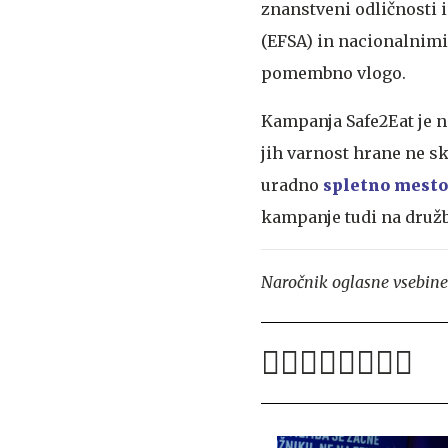
znanstveni odličnosti 
(EFSA) in nacionalnimi
pomembno vlogo.
Kampanja Safe2Eat je n
jih varnost hrane ne skr
uradno
spletno mest
kampanje tudi na druž
Naročnik oglasne vsebine