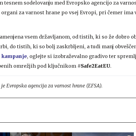
in tesnem sodelovanju med Evropsko agencijo za varno
 organi za varnost hrane po vsej Evropi, pri čemer ima
amenjena vsem državljanom, od tistih, ki so že dobro o
bi, do tistih, ki so bolj zaskrbljeni, a tudi manj obveščen
o kampanje
, oglejte si izobraževalno gradivo ter spreml
benih omrežjih pod ključnikom #
Safe2EatEU
.
 je Evropska agencija za varnost hrane (EFSA).