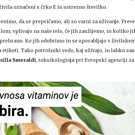
živila označeni s črko E in ustrezno številko.
ocenimo, da se prepričamo, ali so varni za uživanje. Pre
lom, vplivajo na naše telo, če jih zaužijemo, in koliko j
prehrano. Ko jih odobrimo in se uporabljajo v živilskem
 etiketi. Tako potrošniki vedo, kaj uživajo, in lahko zaup
illa Smeraldi
, toksikologinja pri Evropski agenciji za