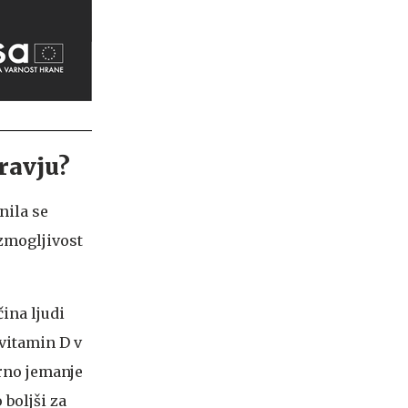
ravju?
nila se
 zmogljivost
ina ljudi
vitamin D v
rno jemanje
boljši za