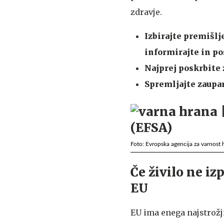
zdravje.
Izbirajte premišlj
informirajte in p
Najprej poskrbite
Spremljajte zaupan
Foto: Evropska agencija za varnost 
Če živilo ne iz
EU
EU ima enega najstrožj