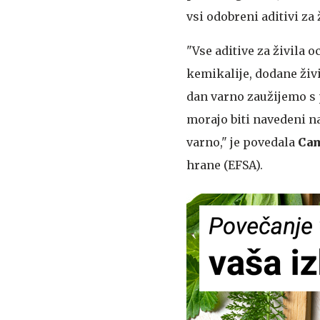
vsi odobreni aditivi za 
"Vse aditive za živila 
kemikalije, dodane živi
dan varno zaužijemo s 
morajo biti navedeni na
varno," je povedala
Cam
hrane (EFSA).