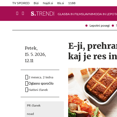
Info in obvestila
Tehnik
TV SPORED
Bizi
Najdi.si
Itis.si
1188
GLASBA IN FILM
SLAVNI
MODA IN LEPOT
Lepotni posegi
E-ji, prehr
Petek,
kaj je res i
15. 5. 2026,
12.11
2 meseca, 2 tedna
Oglasno sporočilo
Natisni članek
PR članek
noad