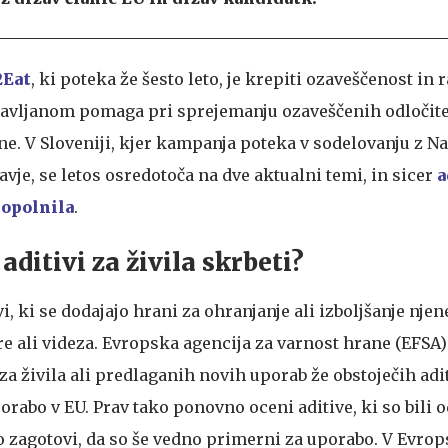
2Eat
, ki poteka že šesto leto, je krepiti ozaveščenost in
žavljanom pomaga pri sprejemanju ozaveščenih odločite
ne. V Sloveniji, kjer kampanja poteka v sodelovanju z 
avje, se letos osredotoča na dve aktualni temi, in sicer
a
opolnila
.
aditivi za živila skrbeti?
vi, ki se dodajajo hrani za ohranjanje ali izboljšanje njen
re ali videza. Evropska agencija za varnost hrane (EFSA)
za živila ali predlaganih novih uporab že obstoječih adi
orabo v EU. Prav tako ponovno oceni aditive, ki so bili 
o zagotovi, da so še vedno primerni za uporabo. V Evrops