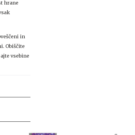
st hrane
 vsak
bveščeni in
i. Obiščite
jajte vsebine