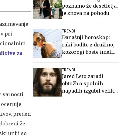
poznamo že desetletja,
je znova na pohodu
 razumevanje
TRENDI
v pri
Današnji horoskop:
Nacionalnim
raki bodite z družino,
kozorogi boste imeli
ditive za
vse pod nadzorom
TRENDI
Jared Leto zaradi
obtožb o spolnih
napadih izgubil veliko
e varnosti,
vlogo
 ocenjuje
tivov, preden
odobreni že
ki uniji so