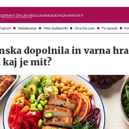
Želite prejemati e-novice?
Uživajmo pametno
A
ZDRAVO ŽIVLJENJE
KULINARIKA
DOM
ZANIMIVOSTI
Trajnost
Vedeževanje
Hišni ljubljenčki
Ona-On.com
TV-spored
Po
anska dopolnila in varna hr
n kaj je mit?