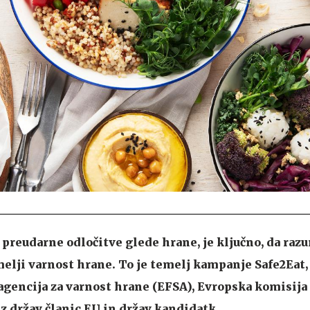
preudarne odločitve glede hrane, je ključno, da ra
melji varnost hrane. To je temelj kampanje Safe2Eat,
 agencija za varnost hrane (EFSA), Evropska komisija
iz držav članic EU in držav kandidatk.