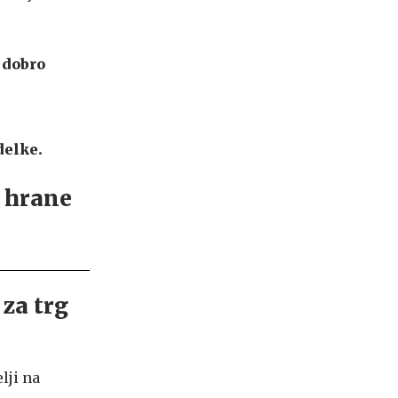
 dobro
delke.
 za trg
lji na