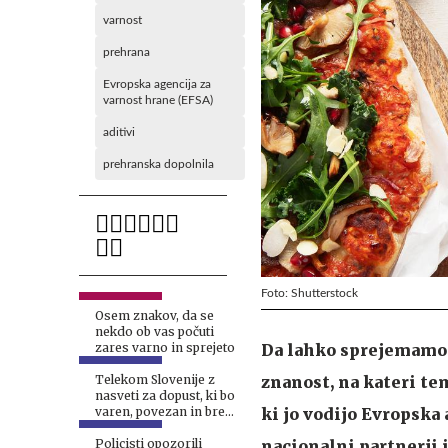
varnost
prehrana
Evropska agencija za
varnost hrane (EFSA)
aditivi
prehranska dopolnila
Foto: Shutterstock
Osem znakov, da se
nekdo ob vas počuti
Da lahko sprejemamo 
zares varno in sprejeto
znanost, na kateri te
Telekom Slovenije z
nasveti za dopust, ki bo
ki jo vodijo Evropska
varen, povezan in brez
digitalnih skrbi
nacionalni partnerji 
Policisti opozorili