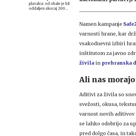
plavalca: od obale je bil
oddaljen skoraj 200
metrov
Namen kampanje
Safe
varnosti hrane, kar dr
vsakodnevni izbiri hra
inštitutom za javno zdr
živila
in
prehranska d
Ali nas morajo 
Aditivi za živila so sno
svežosti, okusa, tekstu
varnost novih aditivov 
se lahko odobrijo za up
pred dolgo časa, in tak