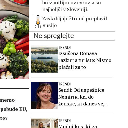
brez milijonov evrov, a so
najboljši v Sloveniji.
Zaskrbljujoč trend preplavil
Rusijo
5,36
Ne spreglejte
TRENDI
Izsušena Donava
razburja turiste: Nismo
plačali za to
TRENDI
Sendi: Od uspešnice
Nemirna kri do
zumemo
ženske, ki danes ve,
 pobude EU,
kdo je #Spotkast
 ter
TRENDI
Modni kos, ki ga