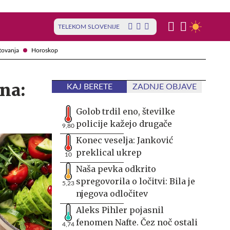
TELEKOM SLOVENIJE
tovanja
Horoskop
ana:
KAJ BERETE
ZADNJE OBJAVE
Golob trdil eno, številke
policije kažejo drugače
9,80
Konec veselja: Janković
preklical ukrep
10
Naša pevka odkrito
spregovorila o ločitvi: Bila je
5,23
njegova odločitev
Aleks Pihler pojasnil
fenomen Nafte. Čez noč ostali
4,74