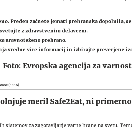
eno.
Preden začnete jemati prehranska dopolnila, se
osvetujte z zdravstvenim delavcem.
 za uravnoteženo prehrano.
ja vredne vire informacij in izbirajte preverjene iz
hrane (EFSA)
polnjuje meril Safe2Eat, ni primerno
ih sistemov za zagotavljanje varne hrane na svetu. Teme