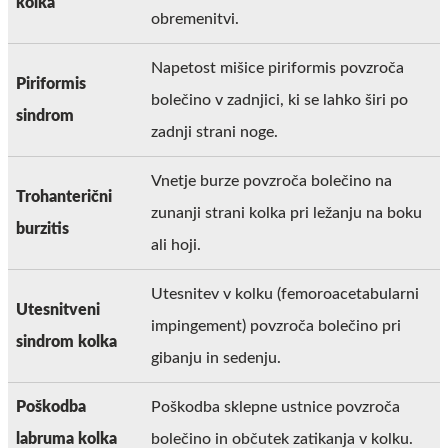
kolka
obremenitvi.
Napetost mišice piriformis povzroča
Piriformis
bolečino v zadnjici, ki se lahko širi po
sindrom
zadnji strani noge.
Vnetje burze povzroča bolečino na
Trohanterični
zunanji strani kolka pri ležanju na boku
burzitis
ali hoji.
Utesnitev v kolku (femoroacetabularni
Utesnitveni
impingement) povzroča bolečino pri
sindrom kolka
gibanju in sedenju.
Poškodba
Poškodba sklepne ustnice povzroča
labruma kolka
bolečino in občutek zatikanja v kolku.