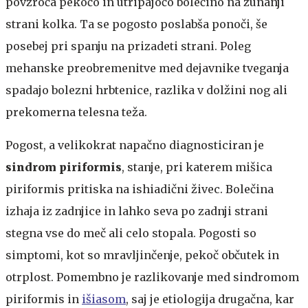
povzroča pekočo in utripajočo bolečino na zunanji
strani kolka. Ta se pogosto poslabša ponoči, še
posebej pri spanju na prizadeti strani. Poleg
mehanske preobremenitve med dejavnike tveganja
spadajo bolezni hrbtenice, razlika v dolžini nog ali
prekomerna telesna teža.
Pogost, a velikokrat napačno diagnosticiran je
sindrom
piriformis
, stanje, pri katerem mišica
piriformis pritiska na ishiadični živec. Bolečina
izhaja iz zadnjice in lahko seva po zadnji strani
stegna vse do meč ali celo stopala. Pogosti so
simptomi, kot so mravljinčenje, pekoč občutek in
otrplost. Pomembno je razlikovanje med sindromom
piriformis in
išiasom
, saj je etiologija drugačna, kar