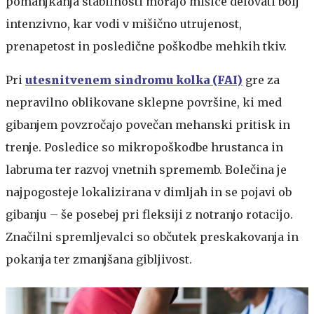
pomanjkanja stabilnosti morajo mišice delovati bolj
intenzivno, kar vodi v mišično utrujenost,
prenapetost in posledične poškodbe mehkih tkiv.
Pri
utesnitvenem sindromu kolka (FAI)
gre za
nepravilno oblikovane sklepne površine, ki med
gibanjem povzročajo povečan mehanski pritisk in
trenje. Posledice so mikropoškodbe hrustanca in
labruma ter razvoj vnetnih sprememb. Bolečina je
najpogosteje lokalizirana v dimljah in se pojavi ob
gibanju – še posebej pri fleksiji z notranjo rotacijo.
Značilni spremljevalci so občutek preskakovanja in
pokanja ter zmanjšana gibljivost.