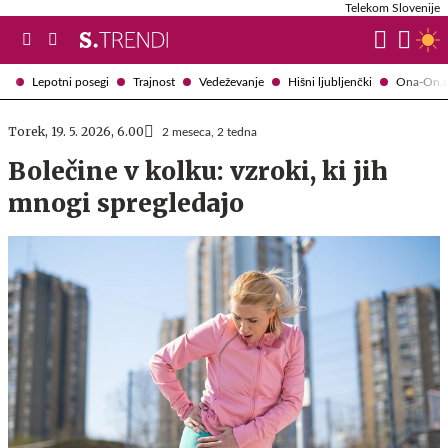
Telekom Slovenije
Lepotni posegi
Trajnost
Vedeževanje
Hišni ljubljenčki
Ona-On.
Torek, 19. 5. 2026, 6.00
2 meseca, 2 tedna
Bolečine v kolku: vzroki, ki jih
mnogi spregledajo