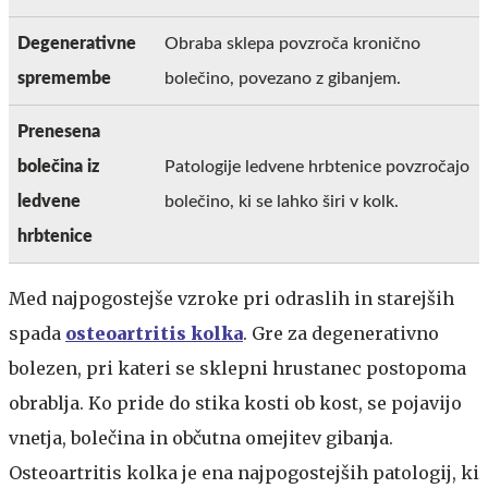
Degenerativne
Obraba sklepa povzroča kronično
spremembe
bolečino, povezano z gibanjem.
Prenesena
bolečina iz
Patologije ledvene hrbtenice povzročajo
ledvene
bolečino, ki se lahko širi v kolk.
hrbtenice
Med najpogostejše vzroke pri odraslih in starejših
spada
osteoartritis kolka
. Gre za degenerativno
bolezen, pri kateri se sklepni hrustanec postopoma
obrablja. Ko pride do stika kosti ob kost, se pojavijo
vnetja, bolečina in občutna omejitev gibanja.
Osteoartritis kolka je ena najpogostejših patologij, ki