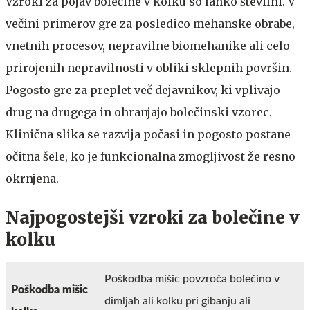
Vzroki za pojav bolečine v kolku so lahko številni. V
večini primerov gre za posledico mehanske obrabe,
vnetnih procesov, nepravilne biomehanike ali celo
prirojenih nepravilnosti v obliki sklepnih površin.
Pogosto gre za preplet več dejavnikov, ki vplivajo
drug na drugega in ohranjajo bolečinski vzorec.
Klinična slika se razvija počasi in pogosto postane
očitna šele, ko je funkcionalna zmogljivost že resno
okrnjena.
Najpogostejši vzroki za bolečine v
kolku
Poškodba mišic povzroča bolečino v
Poškodba mišic
dimljah ali kolku pri gibanju ali