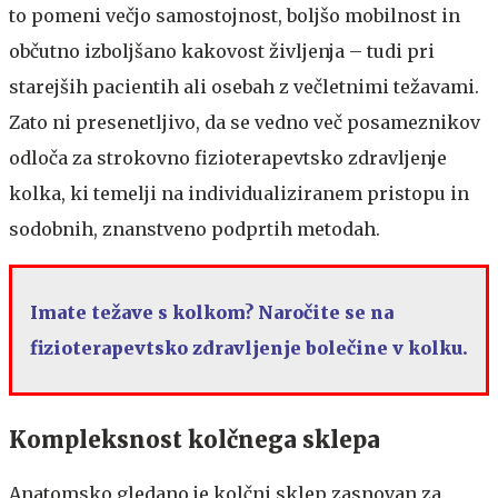
to pomeni večjo samostojnost, boljšo mobilnost in
občutno izboljšano kakovost življenja – tudi pri
starejših pacientih ali osebah z večletnimi težavami.
Zato ni presenetljivo, da se vedno več posameznikov
odloča za strokovno fizioterapevtsko zdravljenje
kolka, ki temelji na individualiziranem pristopu in
sodobnih, znanstveno podprtih metodah.
Imate težave s kolkom? Naročite se na
fizioterapevtsko zdravljenje bolečine v kolku.
Kompleksnost kolčnega sklepa
Anatomsko gledano je kolčni sklep zasnovan za