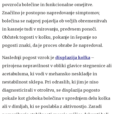
povzroča bolečine in funkcionalne omejitve.
Značilno je postopno napredovanje simptomov,
bolečina se najprej pojavlja ob večjih obremenitvah
in kasneje tudi v mirovanju, predvsem ponoči.
Občutek togosti v kolku, pokanje in šepanje so
pogosti znaki, da je proces obrabe že napredoval.
Naslednji pogost vzrok je
displazija kolka
–
prirojena nepravilnost v obliki glavice stegnenice ali
acetabuluma, ki vodi v mehansko neskladje in
nestabilnost sklepa. Pri odraslih, ki jim je niso
diagnosticirali v otroštvu, se displazija pogosto
pokaže kot globoka bolečina v sprednjem delu kolka
ali v dimljah, ki se poslabša z aktivnostjo. Zaradi