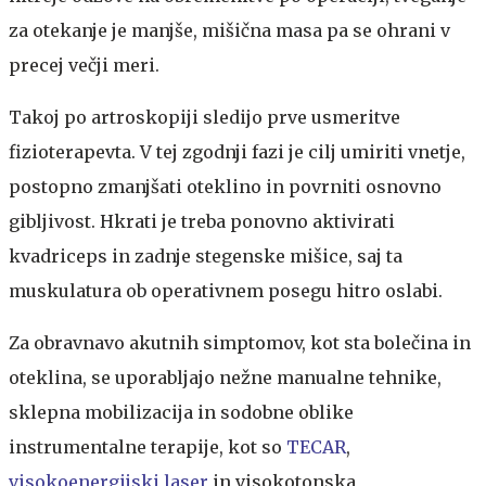
za otekanje je manjše, mišična masa pa se ohrani v
precej večji meri.
Takoj po artroskopiji sledijo prve usmeritve
fizioterapevta. V tej zgodnji fazi je cilj umiriti vnetje,
postopno zmanjšati oteklino in povrniti osnovno
gibljivost. Hkrati je treba ponovno aktivirati
kvadriceps in zadnje stegenske mišice, saj ta
muskulatura ob operativnem posegu hitro oslabi.
Za obravnavo akutnih simptomov, kot sta bolečina in
oteklina, se uporabljajo nežne manualne tehnike,
sklepna mobilizacija in sodobne oblike
instrumentalne terapije, kot so
TECAR
,
visokoenergijski laser
in visokotonska