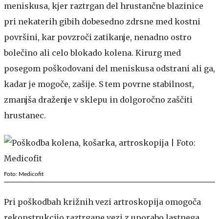
meniskusa, kjer raztrgan del hrustančne blazinice
pri nekaterih gibih dobesedno zdrsne med kostni
površini, kar povzroči zatikanje, nenadno ostro
bolečino ali celo blokado kolena. Kirurg med
posegom poškodovani del meniskusa odstrani ali ga,
kadar je mogoče, zašije. S tem povrne stabilnost,
zmanjša draženje v sklepu in dolgoročno zaščiti
hrustanec.
Foto: Medicofit
Pri poškodbah križnih vezi artroskopija omogoča
rekonstrukcijo raztrgane vezi z uporabo lastnega