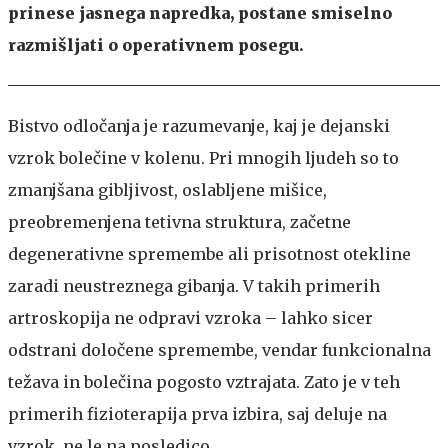
prinese jasnega napredka, postane smiselno
razmišljati o operativnem posegu.
Bistvo odločanja je razumevanje, kaj je dejanski
vzrok bolečine v kolenu. Pri mnogih ljudeh so to
zmanjšana gibljivost, oslabljene mišice,
preobremenjena tetivna struktura, začetne
degenerativne spremembe ali prisotnost otekline
zaradi neustreznega gibanja. V takih primerih
artroskopija ne odpravi vzroka – lahko sicer
odstrani določene spremembe, vendar funkcionalna
težava in bolečina pogosto vztrajata. Zato je v teh
primerih fizioterapija prva izbira, saj deluje na
vzrok, ne le na posledico.