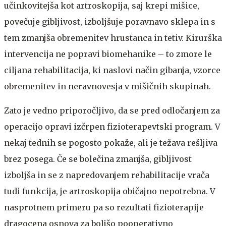
učinkovitejša kot artroskopija, saj krepi mišice,
povečuje gibljivost, izboljšuje poravnavo sklepa in s
tem zmanjša obremenitev hrustanca in tetiv. Kirurška
intervencija ne popravi biomehanike – to zmore le
ciljana rehabilitacija, ki naslovi način gibanja, vzorce
obremenitev in neravnovesja v mišičnih skupinah.
Zato je vedno priporočljivo, da se pred odločanjem za
operacijo opravi izčrpen fizioterapevtski program. V
nekaj tednih se pogosto pokaže, ali je težava rešljiva
brez posega. Če se bolečina zmanjša, gibljivost
izboljša in se z napredovanjem rehabilitacije vrača
tudi funkcija, je artroskopija običajno nepotrebna. V
nasprotnem primeru pa so rezultati fizioterapije
dragocena osnova za boljšo pooperativno