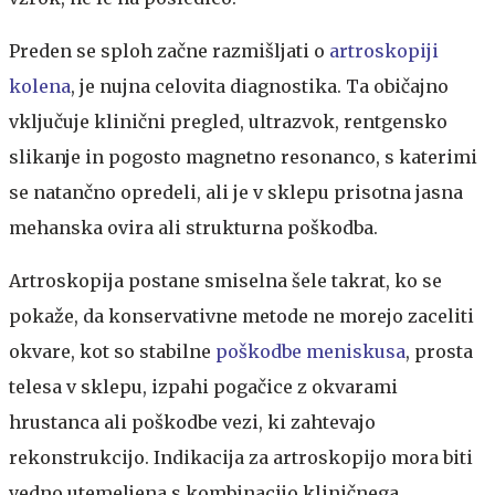
Preden se sploh začne razmišljati o
artroskopiji
kolena
, je nujna celovita diagnostika. Ta običajno
vključuje klinični pregled, ultrazvok, rentgensko
slikanje in pogosto magnetno resonanco, s katerimi
se natančno opredeli, ali je v sklepu prisotna jasna
mehanska ovira ali strukturna poškodba.
Artroskopija postane smiselna šele takrat, ko se
pokaže, da konservativne metode ne morejo zaceliti
okvare, kot so stabilne
poškodbe meniskusa
, prosta
telesa v sklepu, izpahi pogačice z okvarami
hrustanca ali poškodbe vezi, ki zahtevajo
rekonstrukcijo. Indikacija za artroskopijo mora biti
vedno utemeljena s kombinacijo kliničnega