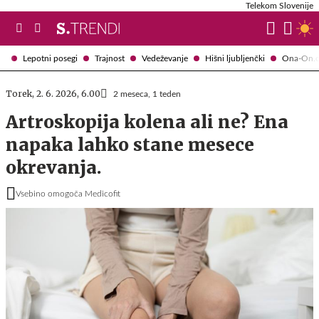
Telekom Slovenije
Lepotni posegi
Trajnost
Vedeževanje
Hišni ljubljenčki
Ona-On.
Torek, 2. 6. 2026, 6.00
2 meseca, 1 teden
Artroskopija kolena ali ne? Ena
napaka lahko stane mesece
okrevanja.
Vsebino omogoča Medicofit