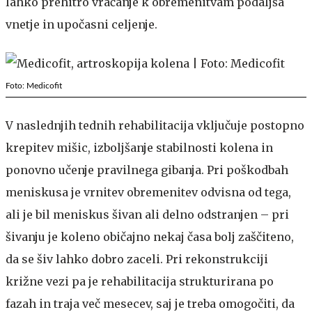
lahko prehitro vračanje k obremenitvam podaljša
vnetje in upočasni celjenje.
Foto: Medicofit
V naslednjih tednih rehabilitacija vključuje postopno
krepitev mišic, izboljšanje stabilnosti kolena in
ponovno učenje pravilnega gibanja. Pri poškodbah
meniskusa je vrnitev obremenitev odvisna od tega,
ali je bil meniskus šivan ali delno odstranjen – pri
šivanju je koleno običajno nekaj časa bolj zaščiteno,
da se šiv lahko dobro zaceli. Pri rekonstrukciji
križne vezi pa je rehabilitacija strukturirana po
fazah in traja več mesecev, saj je treba omogočiti, da