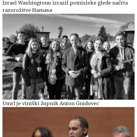
Izrael Washingtonu izrazil pomisleke glede načrta
razorožitve Hamasa
Umrl je viniški župnik Anton Gnidovec