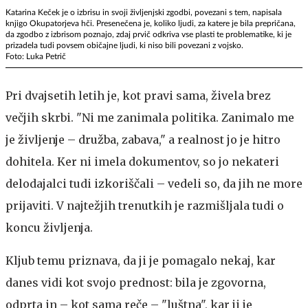
Katarina Keček je o izbrisu in svoji življenjski zgodbi, povezani s tem, napisala
knjigo Okupatorjeva hči. Presenečena je, koliko ljudi, za katere je bila prepričana,
da zgodbo z izbrisom poznajo, zdaj prvič odkriva vse plasti te problematike, ki je
prizadela tudi povsem običajne ljudi, ki niso bili povezani z vojsko.
Foto: Luka Petrič
Pri dvajsetih letih je, kot pravi sama, živela brez
večjih skrbi. "Ni me zanimala politika. Zanimalo me
je življenje – družba, zabava," a realnost jo je hitro
dohitela. Ker ni imela dokumentov, so jo nekateri
delodajalci tudi izkoriščali – vedeli so, da jih ne more
prijaviti. V najtežjih trenutkih je razmišljala tudi o
koncu življenja.
Kljub temu priznava, da ji je pomagalo nekaj, kar
danes vidi kot svojo prednost: bila je zgovorna,
odprta in – kot sama reče – "luštna", kar ji je