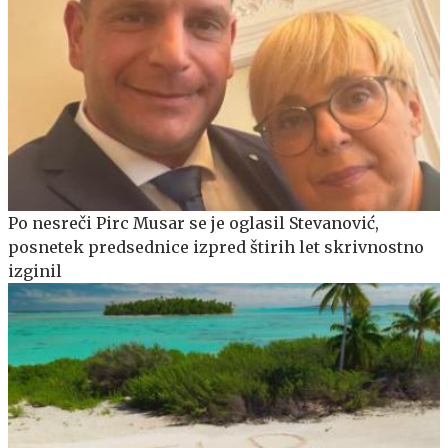
Po nesreči Pirc Musar se je oglasil Stevanović,
posnetek predsednice izpred štirih let skrivnostno
izginil