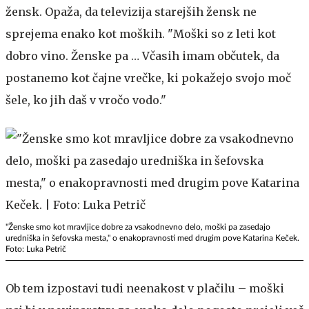
žensk. Opaža, da televizija starejših žensk ne
sprejema enako kot moških. "Moški so z leti kot
dobro vino. Ženske pa … Včasih imam občutek, da
postanemo kot čajne vrečke, ki pokažejo svojo moč
šele, ko jih daš v vročo vodo."
"Ženske smo kot mravljice dobre za vsakodnevno delo, moški pa zasedajo
uredniška in šefovska mesta," o enakopravnosti med drugim pove Katarina Keček.
Foto: Luka Petrič
Ob tem izpostavi tudi neenakost v plačilu – moški