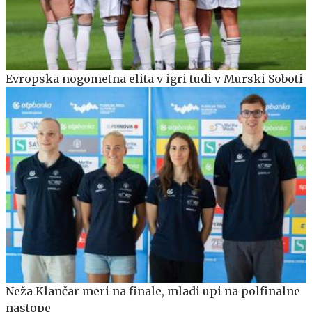
Evropska nogometna elita v igri tudi v Murski Soboti
Neža Klančar meri na finale, mladi upi na polfinalne
nastope