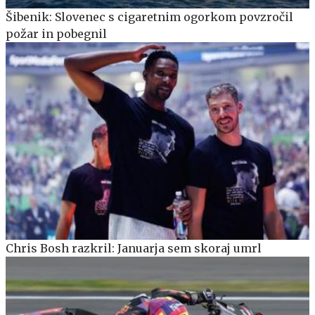
Šibenik: Slovenec s cigaretnim ogorkom povzročil
požar in pobegnil
Chris Bosh razkril: Januarja sem skoraj umrl