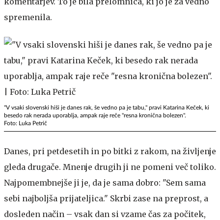
komentarjev. To je bila prelomnica, ki jo je za vedno
spremenila.
"V vsaki slovenski hiši je danes rak, še vedno pa je tabu," pravi Katarina Keček, ki
besedo rak nerada uporablja, ampak raje reče "resna kronična bolezen".
Foto: Luka Petrič
Danes, pri petdesetih in po bitki z rakom, na življenje
gleda drugače. Mnenje drugih ji ne pomeni več toliko.
Najpomembnejše ji je, da je sama dobro: "Sem sama
sebi najboljša prijateljica." Skrbi zase na preprost, a
dosleden način – vsak dan si vzame čas za počitek,