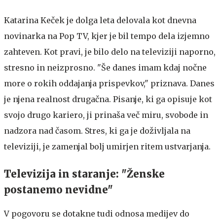
Katarina Keček je dolga leta delovala kot dnevna
novinarka na Pop TV, kjer je bil tempo dela izjemno
zahteven. Kot pravi, je bilo delo na televiziji naporno,
stresno in neizprosno. "Še danes imam kdaj nočne
more o rokih oddajanja prispevkov," priznava. Danes
je njena realnost drugačna. Pisanje, ki ga opisuje kot
svojo drugo kariero, ji prinaša več miru, svobode in
nadzora nad časom. Stres, ki ga je doživljala na
televiziji, je zamenjal bolj umirjen ritem ustvarjanja.
Televizija in staranje: "Ženske
postanemo nevidne"
V pogovoru se dotakne tudi odnosa medijev do