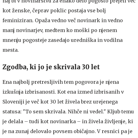
naj bi v novinarstvu za enako delo pogosto prejeli več
kot ženske, čeprav poklic postaja vse bolj
feminiziran. Opaža vedno več novinark in vedno
manj novinarjev, medtem ko moški po njenem
mnenju pogosteje zasedajo uredniška in vodilna
mesta.
Zgodba, ki jo je skrivala 30 let
Ena najbolj pretresljivih tem pogovora je njena
izkušnja izbrisanosti. Kot ena izmed izbrisanih v
Sloveniji je več kot 30 let živela brez urejenega
statusa: "To sem skrivala. Nihče ni vedel." Kljub temu
je delala – tudi kot novinarka – in živela življenje, ki
je na zunaj delovalo povsem običajno. V resnici pa je