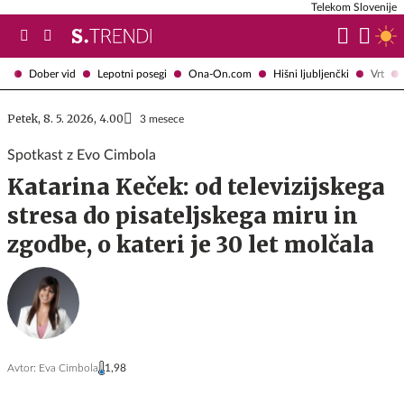
Telekom Slovenije
Dober vid
Lepotni posegi
Ona-On.com
Hišni ljubljenčki
Vrt
Petek, 8. 5. 2026, 4.00
3 mesece
Spotkast z Evo Cimbola
Katarina Keček: od televizijskega
stresa do pisateljskega miru in
zgodbe, o kateri je 30 let molčala
Avtor:
Eva Cimbola
1,98