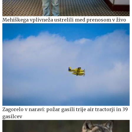
Mehiškega vplivneža ustrelili med prenosom v živo
Zagorelo v naravi: požar gasili trije air tractorji in 39
gasilcev