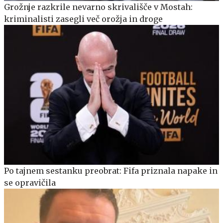
Grožnje razkrile nevarno skrivališče v Mostah:
kriminalisti zasegli več orožja in droge
Po tajnem sestanku preobrat: Fifa priznala napake in
se opravičila