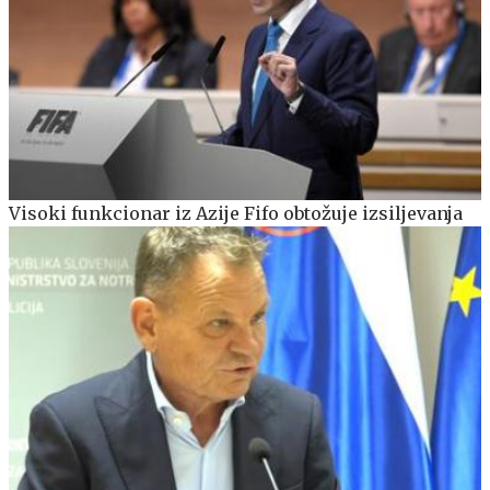
Visoki funkcionar iz Azije Fifo obtožuje izsiljevanja