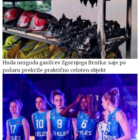
Huda nezgoda gasilcev Zgornjega Brnika: saje po
požaru prekrile praktično celoten objekt