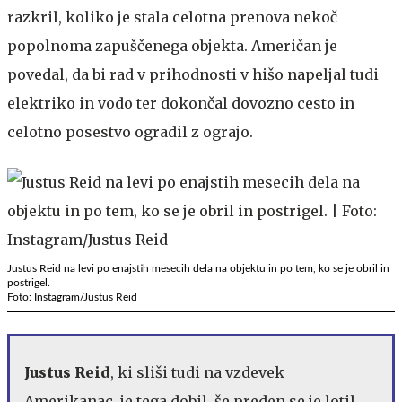
razkril, koliko je stala celotna prenova nekoč
popolnoma zapuščenega objekta. Američan je
povedal, da bi rad v prihodnosti v hišo napeljal tudi
elektriko in vodo ter dokončal dovozno cesto in
celotno posestvo ogradil z ograjo.
Justus Reid na levi po enajstih mesecih dela na objektu in po tem, ko se je obril in
postrigel.
Foto: Instagram/Justus Reid
Justus Reid
, ki sliši tudi na vzdevek
Amerikanac, je tega dobil, še preden se je lotil