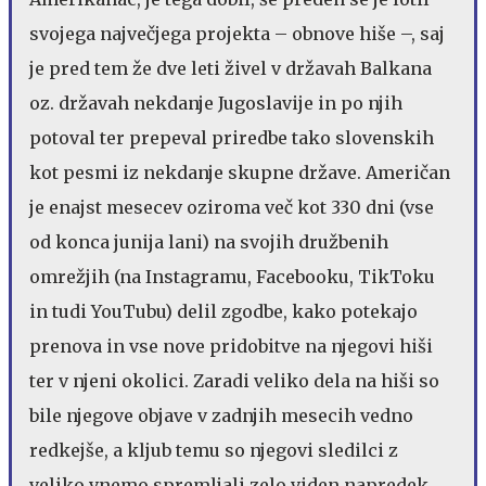
svojega največjega projekta – obnove hiše –, saj
je pred tem že dve leti živel v državah Balkana
oz. državah nekdanje Jugoslavije in po njih
potoval ter prepeval priredbe tako slovenskih
kot pesmi iz nekdanje skupne države. Američan
je enajst mesecev oziroma več kot 330 dni (vse
od konca junija lani) na svojih družbenih
omrežjih (na Instagramu, Facebooku, TikToku
in tudi YouTubu) delil zgodbe, kako potekajo
prenova in vse nove pridobitve na njegovi hiši
ter v njeni okolici. Zaradi veliko dela na hiši so
bile njegove objave v zadnjih mesecih vedno
redkejše, a kljub temu so njegovi sledilci z
veliko vnemo spremljali zelo viden napredek.