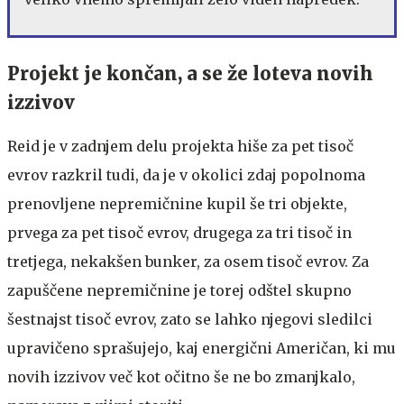
Projekt je končan, a se že loteva novih
izzivov
Reid je v zadnjem delu projekta hiše za pet tisoč
evrov razkril tudi, da je v okolici zdaj popolnoma
prenovljene nepremičnine kupil še tri objekte,
prvega za pet tisoč evrov, drugega za tri tisoč in
tretjega, nekakšen bunker, za osem tisoč evrov. Za
zapuščene nepremičnine je torej odštel skupno
šestnajst tisoč evrov, zato se lahko njegovi sledilci
upravičeno sprašujejo, kaj energični Američan, ki mu
novih izzivov več kot očitno še ne bo zmanjkalo,