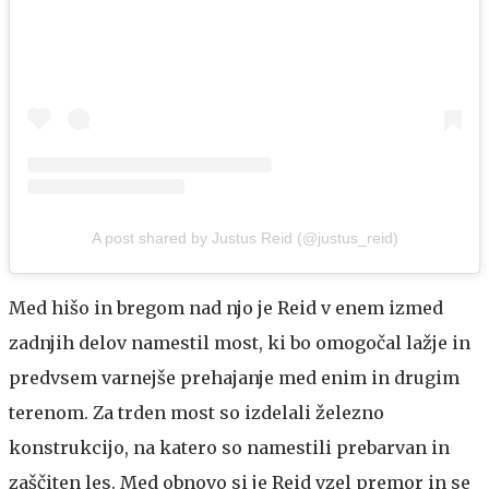
A post shared by Justus Reid (@justus_reid)
Med hišo in bregom nad njo je Reid v enem izmed
zadnjih delov namestil most, ki bo omogočal lažje in
predvsem varnejše prehajanje med enim in drugim
terenom. Za trden most so izdelali železno
konstrukcijo, na katero so namestili prebarvan in
zaščiten les. Med obnovo si je Reid vzel premor in se