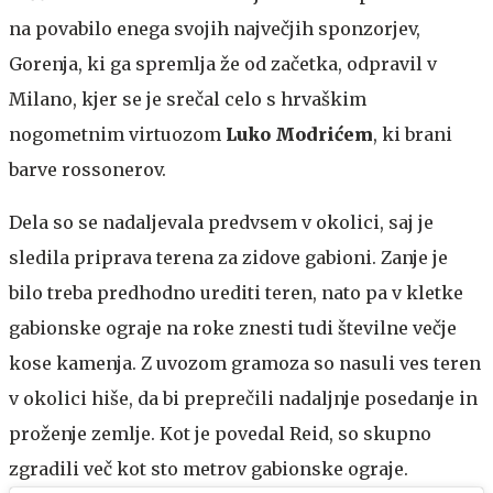
na povabilo enega svojih največjih sponzorjev,
Gorenja, ki ga spremlja že od začetka, odpravil v
Milano, kjer se je srečal celo s hrvaškim
nogometnim virtuozom
Luko Modrićem
, ki brani
barve rossonerov.
Dela so se nadaljevala predvsem v okolici, saj je
sledila priprava terena za zidove gabioni. Zanje je
bilo treba predhodno urediti teren, nato pa v kletke
gabionske ograje na roke znesti tudi številne večje
kose kamenja. Z uvozom gramoza so nasuli ves teren
v okolici hiše, da bi preprečili nadaljnje posedanje in
proženje zemlje. Kot je povedal Reid, so skupno
zgradili več kot sto metrov gabionske ograje.