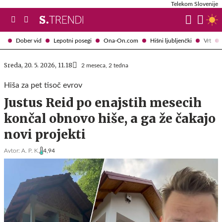
Telekom Slovenije
Dober vid
Lepotni posegi
Ona-On.com
Hišni ljubljenčki
Vrt
Sreda, 20. 5. 2026, 11.18
2 meseca, 2 tedna
Hiša za pet tisoč evrov
Justus Reid po enajstih mesecih
končal obnovo hiše, a ga že čakajo
novi projekti
Avtor:
A. P. K.
4,94