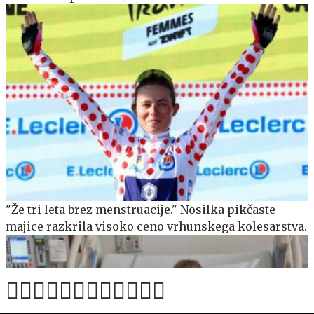
"Že tri leta brez menstruacije." Nosilka pikčaste
majice razkrila visoko ceno vrhunskega kolesarstva.