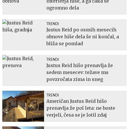
interierja hiše, a ga čaka še
ogromno dela
TRENDI
Justus Reid po osmih mesecih
obnove hiše dela še ni končal, a
bliža se pomlad
TRENDI
Justus Reid hišo prenavlja že
sedem mesecev: težave mu
povzročata zima in sneg
TRENDI
Američan Justus Reid hišo
prenavlja že pol leta: ne boste
verjeli, česa se je lotil zdaj