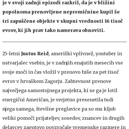
je v svoji zadnji epizodi razkril, da je v bližini
popolnoma prenovljene nepremičnine kupil še
tri zapuščene objekte v skupni vrednosti 16 tisoč
evrov, ki jih prav tako namerava obnoviti.
25-letni
Justus Reid
, ameriški vplivnež, youtuber in
ustvarjalec vsebin, je v zadnjih enajstih mesecih vse
svoje moči in čas vložil v prenovo hiše za pet tisoč
evrov v hrvaškem Zagorju. Zahtevnost prenove
največjega samostojnega projekta, ki se ga je lotil
energični Američan, je verjetno presenetila tudi
njega samega, številne preglavice pa so mu kljub
veliki pomoči prijateljev, sosedov, znancev in drugih
delavcev zagotovo povzročale vremenske razmere in