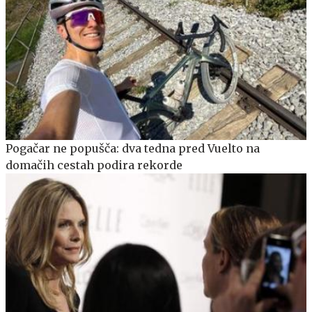
Pogačar ne popušča: dva tedna pred Vuelto na
domačih cestah podira rekorde