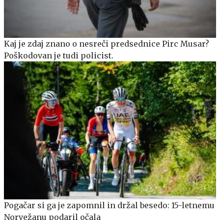
Kaj je zdaj znano o nesreči predsednice Pirc Musar?
Poškodovan je tudi policist.
Pogačar si ga je zapomnil in držal besedo: 15-letnemu
Norvežanu podaril očala