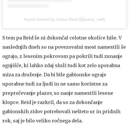
A post shared by Justus Reid (@justus_reid)
S tem pa Reid še ni dokončal celotne okolice hiše. V
naslednjih dneh so na povezovalni most namestili še
ograjo, z lesenim pokrovom pa pokrili tudi zunanje
ognjišče, ki lahko zdaj služi tudi kot zelo uporabna
miza za druženje. Da bi bile gabionske ograje
uporabne tudi za ljudi in ne samo koristne za
preprečevanje plazov, so nanje namestili lesene
klopce. Reid je razkril, da so za dokončanje
gabionskih zidov potrebovali nešteto ur in pridnih
rok, saj je bilo veliko ročnega dela.