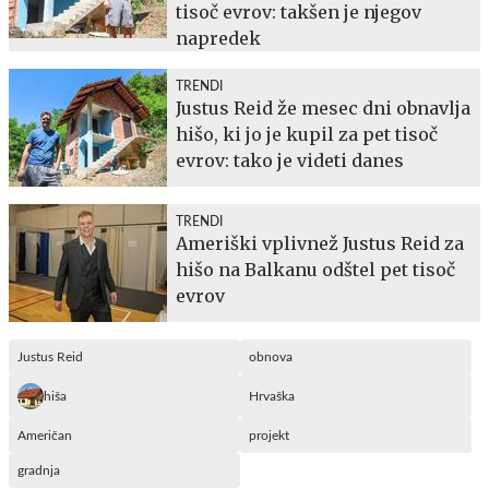
tisoč evrov: takšen je njegov
napredek
TRENDI
Justus Reid že mesec dni obnavlja
hišo, ki jo je kupil za pet tisoč
evrov: tako je videti danes
TRENDI
Ameriški vplivnež Justus Reid za
hišo na Balkanu odštel pet tisoč
evrov
Justus Reid
obnova
hiša
Hrvaška
Američan
projekt
gradnja