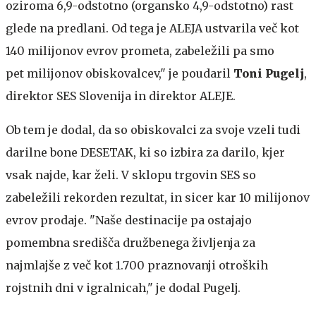
oziroma 6,9-odstotno (organsko 4,9-odstotno) rast
glede na predlani. Od tega je ALEJA ustvarila več kot
140 milijonov evrov prometa, zabeležili pa smo
pet milijonov obiskovalcev," je poudaril
Toni Pugelj
,
direktor SES Slovenija in direktor ALEJE.
Ob tem je dodal, da so obiskovalci za svoje vzeli tudi
darilne bone DESETAK, ki so izbira za darilo, kjer
vsak najde, kar želi. V sklopu trgovin SES so
zabeležili rekorden rezultat, in sicer kar 10 milijonov
evrov prodaje. "Naše destinacije pa ostajajo
pomembna središča družbenega življenja za
najmlajše z več kot 1.700 praznovanji otroških
rojstnih dni v igralnicah," je dodal Pugelj.