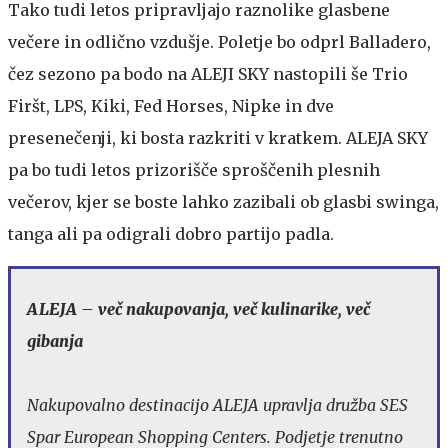
Tako tudi letos pripravljajo raznolike glasbene
večere in odlično vzdušje. Poletje bo odprl Balladero,
čez sezono pa bodo na ALEJI SKY nastopili še Trio
Firšt, LPS, Kiki, Fed Horses, Nipke in dve
presenečenji, ki bosta razkriti v kratkem. ALEJA SKY
pa bo tudi letos prizorišče sproščenih plesnih
večerov, kjer se boste lahko zazibali ob glasbi swinga,
tanga ali pa odigrali dobro partijo padla.
ALEJA – več nakupovanja, več kulinarike, več
gibanja
Nakupovalno destinacijo ALEJA upravlja družba SES
Spar European Shopping Centers. Podjetje trenutno