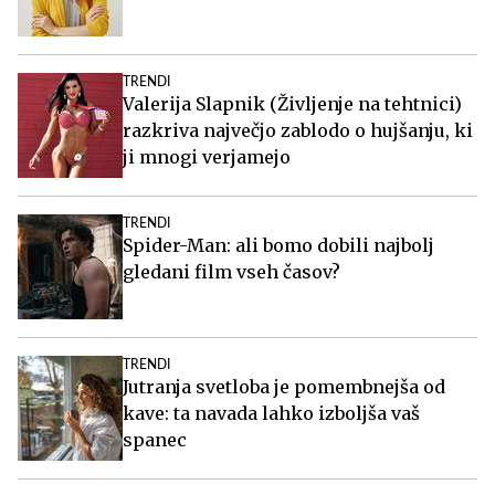
TRENDI
Valerija Slapnik (Življenje na tehtnici)
razkriva največjo zablodo o hujšanju, ki
ji mnogi verjamejo
TRENDI
Spider-Man: ali bomo dobili najbolj
gledani film vseh časov?
TRENDI
Jutranja svetloba je pomembnejša od
kave: ta navada lahko izboljša vaš
spanec