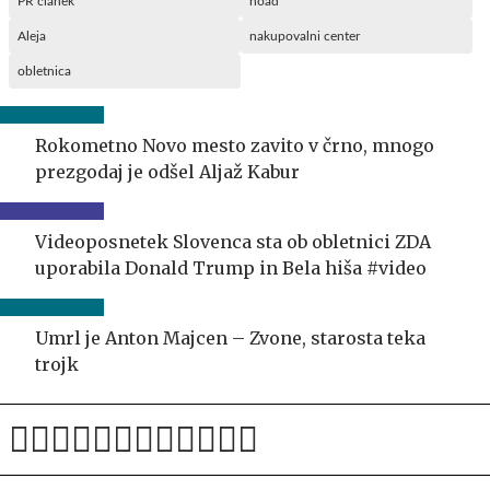
PR članek
noad
Aleja
nakupovalni center
obletnica
Rokometno Novo mesto zavito v črno, mnogo
prezgodaj je odšel Aljaž Kabur
Videoposnetek Slovenca sta ob obletnici ZDA
uporabila Donald Trump in Bela hiša #video
Umrl je Anton Majcen – Zvone, starosta teka
trojk