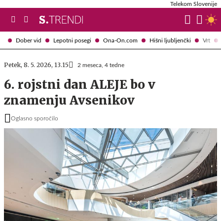
Telekom Slovenije
Dober vid
Lepotni posegi
Ona-On.com
Hišni ljubljenčki
Vrt
Petek, 8. 5. 2026, 13.15
2 meseca, 4 tedne
6. rojstni dan ALEJE bo v
znamenju Avsenikov
Oglasno sporočilo