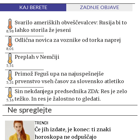
KAJ BERETE
ZADNJE OBJAVE
Svarilo ameriških obveščevalcev: Rusija bi to
lahko storila že jeseni
8,98
Odlična novica za voznike od torka naprej
8,01
Preplah v Nemčiji
5,51
Primož Feguš upa na najuspešnejše
prvenstvo vseh časov za slovensko atletiko
5,31
Sin nekdanjega predsednika ZDA: Res je zelo
težko. In res je žalostno to gledati.
5,16
Ne spreglejte
TRENDI
Če jih izdate, je konec: ti znaki
horoskopa ne odpuščajo