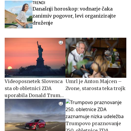
TRENDI
Današnji horoskop: vodnarje čaka
zanimiv pogovor, levi organizirajte
druženje
Videoposnetek Slovenca
Umrl je Anton Majcen –
sta ob obletnici ZDA
Zvone, starosta teka trojk
uporabila Donald Trump
in Bela hiša #video
Trumpovo praznovanje
250. obletnice ZDA