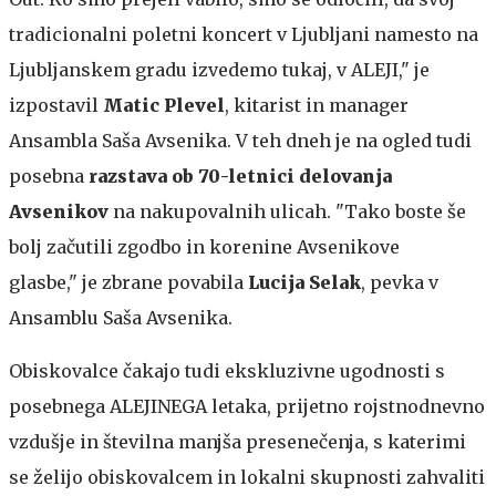
tradicionalni poletni koncert v Ljubljani namesto na
Ljubljanskem gradu izvedemo tukaj, v ALEJI," je
izpostavil
Matic Plevel
, kitarist in manager
Ansambla Saša Avsenika. V teh dneh je na ogled tudi
posebna
razstava ob 70-letnici delovanja
Avsenikov
na nakupovalnih ulicah. "Tako boste še
bolj začutili zgodbo in korenine Avsenikove
glasbe," je zbrane povabila
Lucija Selak
, pevka v
Ansamblu Saša Avsenika.
Obiskovalce čakajo tudi ekskluzivne ugodnosti s
posebnega ALEJINEGA letaka, prijetno rojstnodnevno
vzdušje in številna manjša presenečenja, s katerimi
se želijo obiskovalcem in lokalni skupnosti zahvaliti