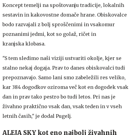
Koncept temelji na spoštovanju tradicije, lokalnih
sestavin in kakovostne domače hrane. Obiskovalce
bodo razvajali z bolj sproščenimi in vsakomur
poznanimi jedmi, kot so golaž, ričet in
kranjska klobasa.
"S tem sledimo naši viziji ustvariti okolje, kjer se
stalno nekaj dogaja. Prav to danes obiskovalci tudi
prepoznavajo. Samo lani smo zabeležili res veliko,
kar 384 dogodkov oziroma več kot en dogodek vsak
dan in prav tako pestro bo tudi letos. Pri nas je
živahno praktično vsak dan, vsak teden in v vseh
letnih časih," je dodal Pugelj.
ALEJA SKY kot eno najbolj živahnih