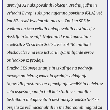
upravlja 32 nakupovalnih lokacij v srednji, južni in
vzhodni Evropi s skupno najemno površino (GLA) več
kot 871 tisoč kvadratnih metrov. Družba SES je
vodilna na trgu velikih nakupovalnih destinacij v
Avstriji in Sloveniji. Najemniki v nakupovalnih
središčih SES so leta 2025 z več kot 116 milijoni
obiskovalcev na leto ustvarili 3,61 milijarde evrov
prihodkov iz prodaje.
Družba SES svoje znanje in izkušnje na področju
razvoja projektov, vodenja gradnje, oddajanja
trgovskih prostorov ter upravljanja središč in objektov
zelo uspešno ponuja tudi kot storitev zunanjim
lastnikom nakupovalnih destinacij. Središča SES so
prejela že več nacionalnih in mednarodnih nagrad za