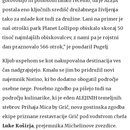
gotovostjo in ponosom lahko rečemo, da je ALEJA
postala eno ključnih središč družabnega življenja
tako za mlade kot tudi za družine. Lani na primer je
naš otroški park Planet Lollipop obiskalo skoraj 50
tisoč najmlajših obiskovalcev, z nami pa je rojstni
dan praznovalo 566 otrok," je poudaril Pugelj.
Kljub uspehom se kot nakupovalna destinacija ves
čas nadgrajujejo. Kmalu se jim bo pridružil novi
najemnik Notino, ki bo dodatno obogatil področje
osebne nege. Posebno zgodbo pa pišejo tudi na
področju kulinarike, ki je eden ALEJINIH temeljnih
stebrov. Prihaja Mica by Grič, nova gostinska zgodba
ekipe priznane restavracije Grič pod vodstvom chefa
Luke Koširja
, prejemnika Michelinove zvezdice.