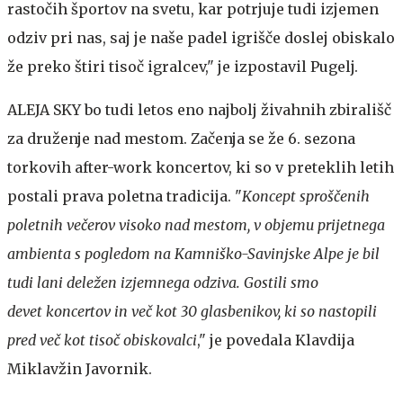
rastočih športov na svetu, kar potrjuje tudi izjemen
odziv pri nas, saj je naše padel igrišče doslej obiskalo
že preko štiri tisoč igralcev," je izpostavil Pugelj.
ALEJA SKY bo tudi letos eno najbolj živahnih zbirališč
za druženje nad mestom. Začenja se že 6. sezona
torkovih after-work koncertov, ki so v preteklih letih
postali prava poletna tradicija. "
Koncept sproščenih
poletnih večerov visoko nad mestom, v objemu prijetnega
ambienta s pogledom na Kamniško-Savinjske Alpe je bil
tudi lani deležen izjemnega odziva. Gostili smo
devet koncertov in več kot 30 glasbenikov, ki so nastopili
pred več kot tisoč obiskovalci
," je povedala Klavdija
Miklavžin Javornik.