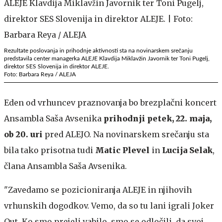
Rezultate poslovanja in prihodnje aktivnosti sta na novinarskem srečanju
predstavila center managerka ALEJE Klavdija Miklavžin Javornik ter Toni Pugelj,
direktor SES Slovenija in direktor ALEJE.
Foto: Barbara Reya / ALEJA
Eden od vrhuncev praznovanja bo brezplačni koncert
Ansambla Saša Avsenika
prihodnji petek, 22. maja,
ob 20. uri
pred ALEJO. Na novinarskem srečanju sta
bila tako prisotna tudi
Matic Plevel
in
Lucija Selak
,
člana Ansambla Saša Avsenika.
"Zavedamo se pozicioniranja ALEJE in njihovih
vrhunskih dogodkov. Vemo, da so tu lani igrali Joker
Out. Ko smo prejeli vabilo, smo se odločili, da svoj