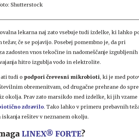
ovalna lekarna naj zato vsebuje tudi izdelke, ki lahko 
težav, če se pojavijo. Posebej pomembno je, da pri
za zadosten vnos tekočine in nadomeščanje izgubljenih so
ajanja hitro izgublja vodo in elektrolite.
ati tudi o
podpori črevesni mikrobioti
, ki je med pot
 številnim obremenitvam, od drugačne prehrane do sp
iz okolja. Prav zato marsikdo med izdelke, ki jih vzame 
biotično zdravilo
. Tako lahko v primeru prebavnih tež
a iskanja rešitev v neznanem okolju.
omaga
LINEX® FORTE
?