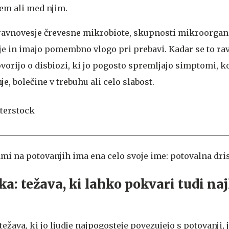
em ali med njim.
 ravnovesje črevesne mikrobiote, skupnosti mikroorgan
sje in imajo pomembno vlogo pri prebavi. Kadar se to ra
vorijo o disbiozi, ki jo pogosto spremljajo simptomi, ko
e, bolečine v trebuhu ali celo slabost.
i na potovanjih ima ena celo svoje ime: potovalna dri
a: težava, ki lahko pokvari tudi naj
ežava, ki jo ljudje najpogosteje povezujejo s potovanji, 