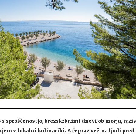
 s sproščenostjo, brezskrbnimi dnevi ob morju, raz
njem v lokalni kulinariki. A čeprav večina ljudi pr