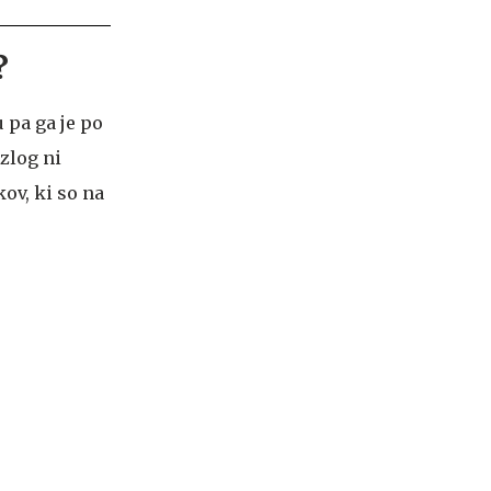
?
 pa ga je po
azlog ni
ov, ki so na