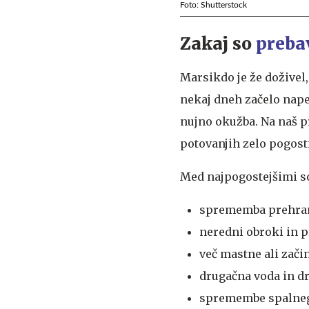
Foto: Shutterstock
Zakaj so
preba
Marsikdo je že doživel,
nekaj dneh začelo napenj
nujno okužba. Na naš p
potovanjih zelo pogosti
Med najpogostejšimi s
sprememba prehrane
neredni obroki in p
več mastne ali zači
drugačna voda in d
spremembe spalneg