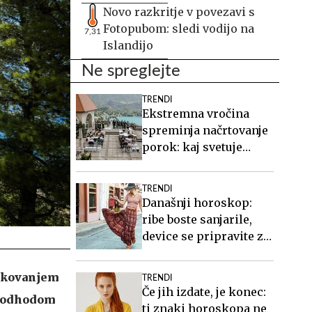
Novo razkritje v povezavi s
Fotopubom: sledi vodijo na
7,31
Islandijo
Ne spreglejte
TRENDI
Ekstremna vročina
spreminja načrtovanje
porok: kaj svetuje
organizatorka
TRENDI
Današnji horoskop:
ribe boste sanjarile,
device se pripravite za
teden, ki prihaja
iskovanjem
TRENDI
Če jih izdate, je konec:
ed odhodom
ti znaki horoskopa ne