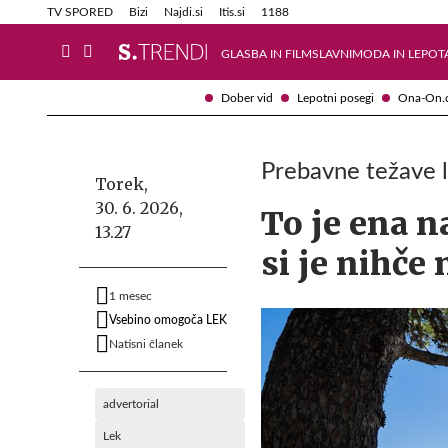
Info in obvestila
Tehnik
TV SPORED
Bizi
Najdi.si
Itis.si
1188
GLASBA IN FILM
SLAVNI
MODA IN LEPOT
Dober vid
Lepotni posegi
Ona-On.
Prebavne težave la
Torek,
30. 6. 2026,
To je ena n
13.27
si je nihče 
1 mesec
Vsebino omogoča LEK
Natisni članek
advertorial
Lek