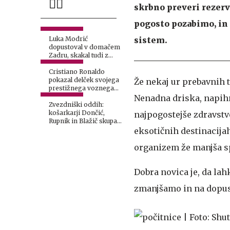
skrbno preveri rezer
pogosto pozabimo, in 
sistem.
Luka Modrić
dopustoval v domačem
Zadru, skakal tudi z
najvišje skakalnice
Cristiano Ronaldo
pokazal delček svojega
Že nekaj ur prebavnih t
prestižnega voznega
parka
Nenadna driska, napihn
Zvezdniški oddih:
košarkarji Dončić,
najpogostejše zdravstv
Rupnik in Blažič skupaj
na jahti
eksotičnih destinacijah
organizem že manjša sp
Dobra novica je, da la
zmanjšamo in na dopust