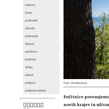
Lekarna
Linex
probiotiki
zdravila
potovanja
dopust
počitnice
bolečina
driska
trebuh
prebava
Foto: Shutterstock
prebavne težave
Počitnice povezujemo
novih krajev in uživa