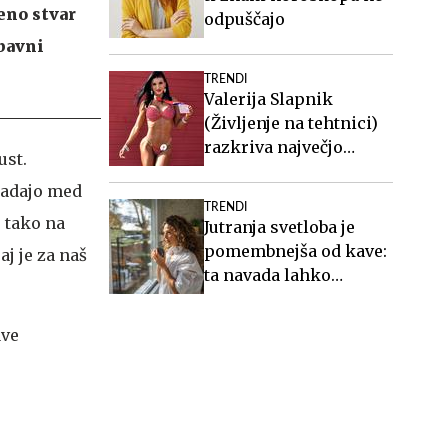
eno stvar
odpuščajo
bavni
TRENDI
Valerija Slapnik
(Življenje na tehtnici)
razkriva največjo
ust.
zablodo o hujšanju, ki ji
padajo med
mnogi verjamejo
TRENDI
 tako na
Jutranja svetloba je
pomembnejša od kave:
j je za naš
ta navada lahko
izboljša vaš spanec
ave