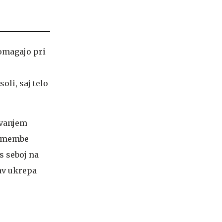
pomagajo pri
li, saj telo
ovanjem
remembe
s seboj na
av ukrepa