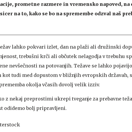
vacije, prometne razmere in vremensko napoved, na 
sicer na to, kako se bo na spremembe odzval naš pre
ežav lahko pokvari izlet, dan na plaži ali družinski dop
jenost, trebušni krči ali občutek nelagodja v trebuhu s
ene nevšečnosti na potovanjih. Težave se lahko pojavijo
 kot tudi med dopustom v bližnjih evropskih državah, sa
rememba okolja včasih dovolj velik izziv.
hko z nekaj preprostimi ukrepi tveganje za prebavne tež
 odidemo bolj pripravljeni.