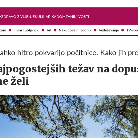
Želite prejemati e-novice?
Uživajmo pametno
A
ZDRAVO ŽIVLJENJE
KULINARIKA
DOM
ZANIMIVOSTI
com
Hišni ljubljenčki
Vrt
Nakupovalni vodnik
Vedeževanje
TV-spo
hko hitro pokvarijo počitnice. Kako jih pre
ajpogostejših težav na dopus
ne želi