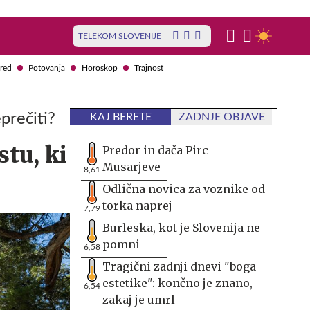
TELEKOM SLOVENIJE
red
Potovanja
Horoskop
Trajnost
prečiti?
KAJ BERETE
ZADNJE OBJAVE
tu, ki
Predor in dača Pirc
Musarjeve
8,61
Odlična novica za voznike od
torka naprej
7,79
Burleska, kot je Slovenija ne
pomni
6,58
Tragični zadnji dnevi "boga
estetike": končno je znano,
6,54
zakaj je umrl