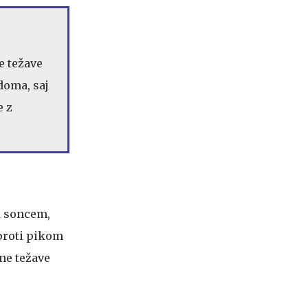
e težave
doma, saj
e z
d soncem,
 proti pikom
ne težave