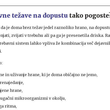
vne težave na dopustu
tako pogoste
 da je doma brez težav jedel raznoliko hrano, na dopustu
ati, zvijati v trebuhu ali pa ga je presenetila driska. R
rebavni sistem lahko vpliva že kombinacija več dejavnik
.
o:
 in uživanje hrane, ki je doma običajno ne jemo,
renajedanje,
njene hrane,
rugačni mikroorganizmi v okolju,
a ritma,