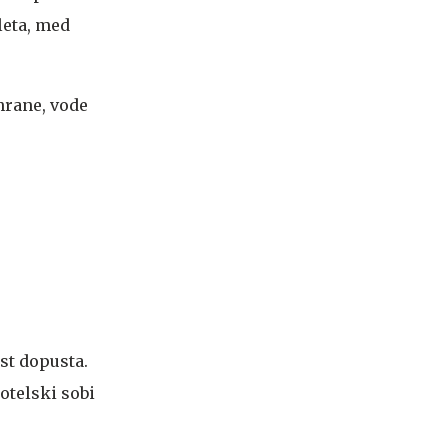
leta, med
 hrane, vode
st dopusta.
otelski sobi