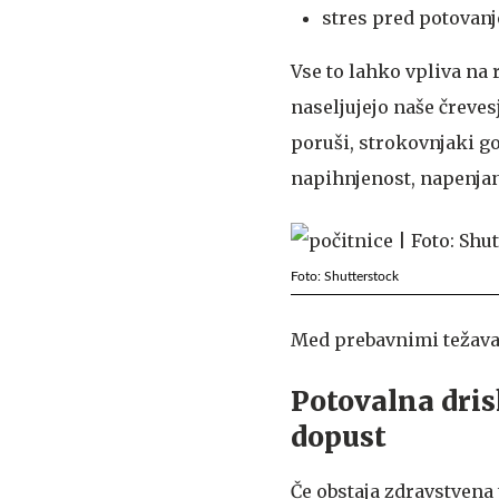
stres pred potovanj
Vse to lahko vpliva na
naseljujejo naše čreve
poruši, strokovnjaki go
napihnjenost, napenjanj
Foto: Shutterstock
Med prebavnimi težavam
Potovalna drisk
dopust
Če obstaja zdravstvena t