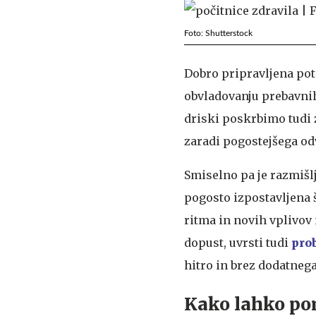
Foto: Shutterstock
Dobro pripravljena pot
obvladovanju prebavnih 
driski poskrbimo tudi 
zaradi pogostejšega odv
Smiselno pa je razmišlj
pogosto izpostavljena
ritma in novih vplivov 
dopust, uvrsti tudi
pro
hitro in brez dodatneg
Kako lahko p