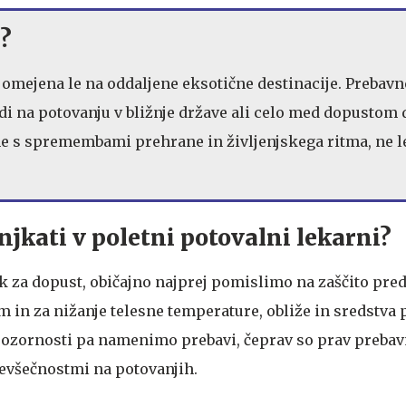
i?
 omejena le na oddaljene eksotične destinacije. Prebavn
udi na potovanju v bližnje države ali celo med dopustom 
e s spremembami prehrane in življenjskega ritma, ne l
jkati v poletni potovalni lekarni?
 za dopust, običajno najprej pomislimo na zaščito pre
m in za nižanje telesne temperature, obliže in sredstva
pozornosti pa namenimo prebavi, čeprav so prav prebav
evšečnostmi na potovanjih.