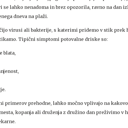
vi se lahko nenadoma in brez opozorila, ravno na dan iz
enega dneva na plaži.
ijo virusi ali bakterije, s katerimi pridemo v stik prek
dotikamo. Tipični simptomi potovalne driske so:
 blata,
njenost,
je.
ini primerov prehodne, lahko močno vplivajo na kakovo
esta, kopanja ali druženja z družino dan preživimo v h
lekarne.