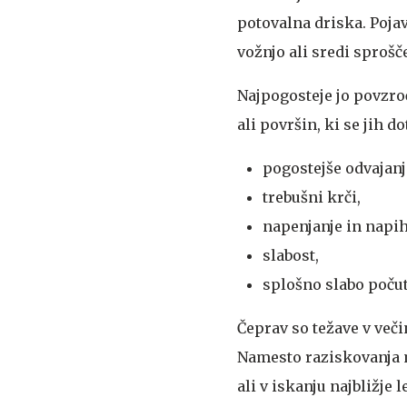
potovalna driska. Poja
vožnjo ali sredi sprošč
Najpogosteje jo povzroč
ali površin, ki se jih 
pogostejše odvajanje
trebušni krči,
napenjanje in napih
slabost,
splošno slabo počut
Čeprav so težave v več
Namesto raziskovanja m
ali v iskanju najbližje 