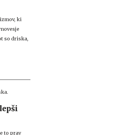
izmov, ki
vnovesje
t so driska,
ska.
lepši
je to prav