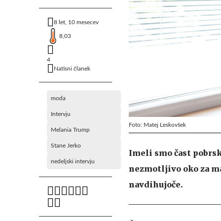
8 let, 10 mesecev
8,03
4
Natisni članek
moda
Intervju
Foto: Matej Leskovšek
Melania Trump
Stane Jerko
Imeli smo čast pobrsk
nedeljski intervju
nezmotljivo oko za m
navdihujoče.