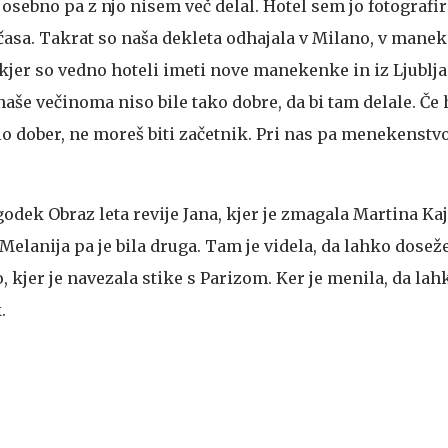
 osebno pa z njo nisem več delal. Hotel sem jo fotografir
 časa. Takrat so naša dekleta odhajala v Milano, v mane
kjer so vedno hoteli imeti nove manekenke in iz Ljubljan
naše večinoma niso bile tako dobre, da bi tam delale. Če 
lo dober, ne moreš biti začetnik. Pri nas pa menekenstvo
godek Obraz leta revije Jana, kjer je zmagala Martina Kaj
 Melanija pa je bila druga. Tam je videla, da lahko doseže
, kjer je navezala stike s Parizom. Ker je menila, da lah
.