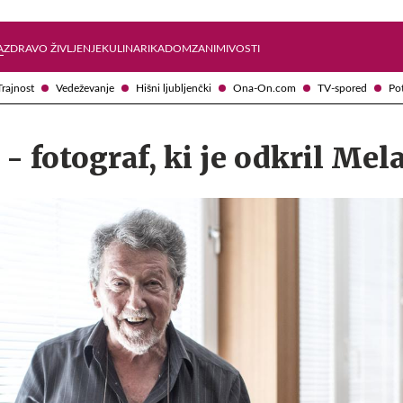
Želite prejemati e-novice?
Uživajmo pametno
A
ZDRAVO ŽIVLJENJE
KULINARIKA
DOM
ZANIMIVOSTI
Trajnost
Vedeževanje
Hišni ljubljenčki
Ona-On.com
TV-spored
Po
 - fotograf, ki je odkril Mel