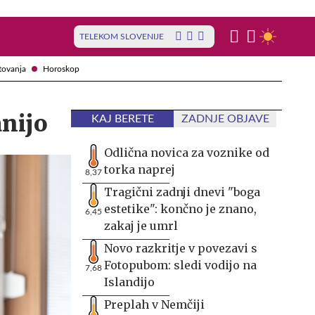
TELEKOM SLOVENIJE
tovanja
Horoskop
anijo
KAJ BERETE
ZADNJE OBJAVE
Odlična novica za voznike od
torka naprej
8,37
Tragični zadnji dnevi "boga
estetike": končno je znano,
6,45
zakaj je umrl
Novo razkritje v povezavi s
Fotopubom: sledi vodijo na
7,68
Islandijo
Preplah v Nemčiji