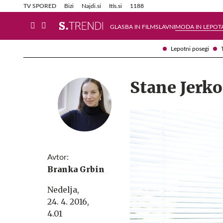
Info in obvestila
Tehnik
TV SPORED
Bizi
Najdi.si
Itis.si
1188
GLASBA IN FILM
SLAVNI
MODA IN LEPOT
Lepotni posegi
Stane Jerko
Avtor:
Branka Grbin
Nedelja,
24. 4. 2016,
4.01