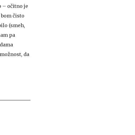
 – očitno je
e bom čisto
bilo (smeh,
oram pa
a dama
l možnost, da