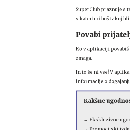
SuperClub praznuje s ta
s katerimi boš takoj bli
Povabi prijatel
Ko v aplikaciji povabiš 
zmaga.
In to še ni vse! V aplik
informacije o dogajanj
Kakšne ugodnost
→ Ekskluzivne ugod
→ Promocijski izde