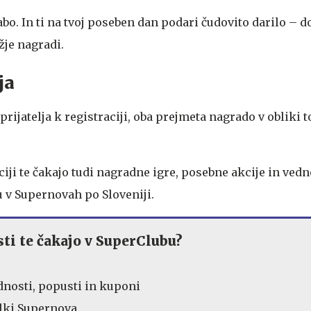
bo. In ti na tvoj poseben dan podari čudovito darilo – d
žje nagradi.
ja
prijatelja k registraciji, oba prejmeta nagrado v obliki 
aciji te čakajo tudi nagradne igre, posebne akcije in ved
u v Supernovah po Sloveniji.
i te čakajo v SuperClubu?
nosti, popusti in kuponi
lki Supernova