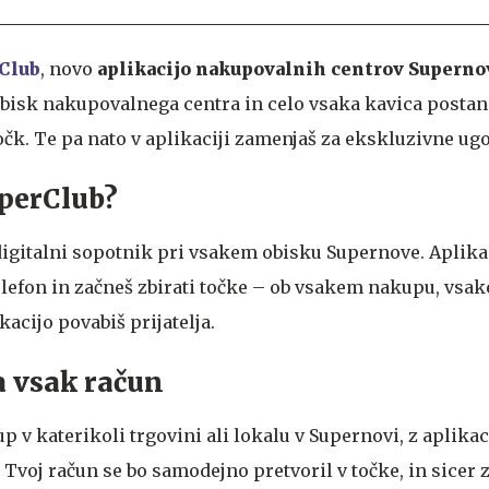
Club
, novo
aplikacijo nakupovalnih centrov Superno
obisk nakupovalnega centra in celo vsaka kavica postan
očk. Te pa nato v aplikaciji zamenjaš za ekskluzivne ug
uperClub?
 digitalni sopotnik pri vsakem obisku Supernove. Aplikac
elefon in začneš zbirati točke – ob vsakem nakupu, vsa
ikacijo povabiš prijatelja.
a vsak račun
p v katerikoli trgovini ali lokalu v Supernovi, z aplikac
 Tvoj račun se bo samodejno pretvoril v točke, in sicer 