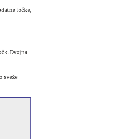
odatne točke,
točk. Dvojna
no sveže