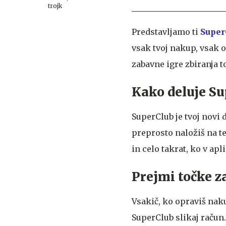
trojk
Predstavljamo ti
Super
vsak tvoj nakup, vsak 
zabavne igre zbiranja t
Kako deluje S
SuperClub je tvoj novi
preprosto naložiš na t
in celo takrat, ko v apl
Prejmi točke z
Vsakič, ko opraviš naku
SuperClub slikaj račun.