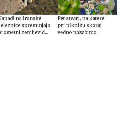
Napadi na iranske
Pet stvari, na katere
železnice spreminjajo
pri pikniku skoraj
prometni zemljevid
vedno pozabimo
Evrazije: evrazijski
tovor išče novo pot