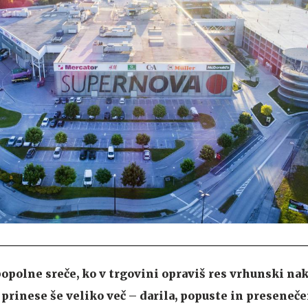
popolne sreče, ko v trgovini opraviš res vrhunski nak
prinese še veliko več – darila, popuste in preseneče