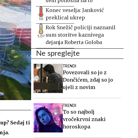
sem ponosna na to
Konec veselja: Janković
preklical ukrep
10
Rok Snežič policiji naznanil
sum storitve kaznivega
5,07
dejanja Roberta Goloba
Ne spreglejte
TRENDI
Povezovali so jo z
Dončićem, zdaj so jo
ujeli z novim
TRENDI
To so najbolj
vročekrvni znaki
up? Sedaj ti
horoskopa
nja.