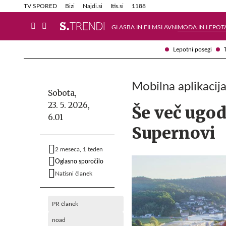
Info in obvestila
Tehnik
TV SPORED
Bizi
Najdi.si
Itis.si
1188
GLASBA IN FILM
SLAVNI
MODA IN LEPOT
Lepotni posegi
Mobilna aplikacij
Sobota,
23. 5. 2026,
Še več ugod
6.01
Supernovi
2 meseca, 1 teden
Oglasno sporočilo
Natisni članek
PR članek
noad