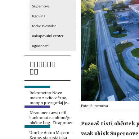
Supernova
trgovina
točke zvestobe
nakupovalni center
ugodnosti
Rokometno Novo
mesto zavito v črno,
mnogo prezgodaj je
Foto: Supernova
odšel Aljaž Kabur
Neznanec razstrelil
bankomat na območju
Poznaš tisti občutek 
občine Log- Dragomer
vsak obisk Supernove 
Umrl je Anton Majcen –
Zvone, starosta teka