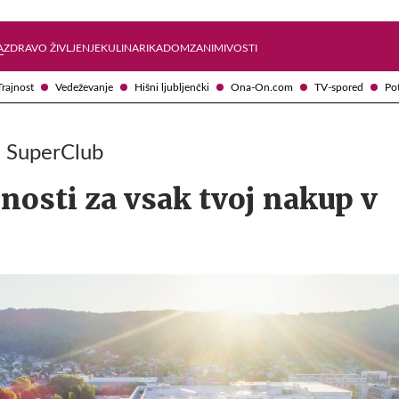
Želite prejemati e-novice?
Uživajmo pametno
A
ZDRAVO ŽIVLJENJE
KULINARIKA
DOM
ZANIMIVOSTI
Trajnost
Vedeževanje
Hišni ljubljenčki
Ona-On.com
TV-spored
Po
a SuperClub
nosti za vsak tvoj nakup v