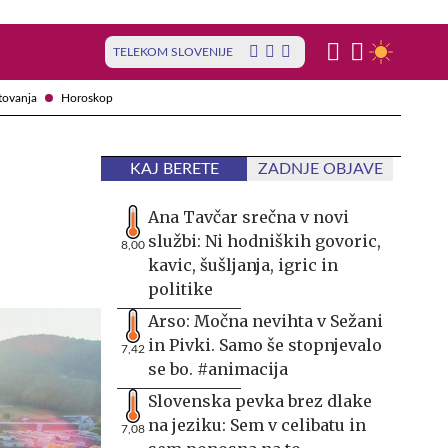
TELEKOM SLOVENIJE
tovanja
Horoskop
KAJ BERETE
ZADNJE OBJAVE
Ana Tavčar srečna v novi
službi: Ni hodniških govoric,
8,00
kavic, šušljanja, igric in
politike
Arso: Močna nevihta v Sežani
in Pivki. Samo še stopnjevalo
7,42
se bo. #animacija
Slovenska pevka brez dlake
na jeziku: Sem v celibatu in
7,08