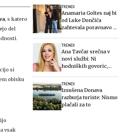
TRENDI
Anamaria Goltes naj bi
va
, s katero
od Luke Dončića
zahtevala poravnavo v
ejo del
višini slabih 44
odnosti.
milijonov evrov
TRENDI
Ana Tavčar srečna v
novi službi: Ni
hodniških govoric,
ijo si
kavic, šušljanja, igric
kem obisku
in politike
TRENDI
Izsušena Donava
razburja turiste: Nismo
plačali za to
ijo
za vsak