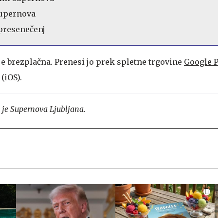
Supernova
 presenečenj
je brezplačna. Prenesi jo prek spletne trgovine
Google P
(iOS).
 je Supernova Ljubljana.