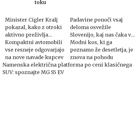
toku
Minister Cigler Kralj
Padavine ponoči vsaj
pokazal, kako z otroki
deloma osvežile
aktivno preživlja
Slovenijo, kaj nas čaka v
počitnice na kmetiji
Kompaktni avtomobili
prihodnjih dneh?
Modni kos, ki ga
vse resneje odgovarjajo
poznamo že desetletja, je
na nove navade kupcev
znova na pohodu
Namenska električna platforma po ceni klasičnega
SUV: spoznajte MG S5 EV