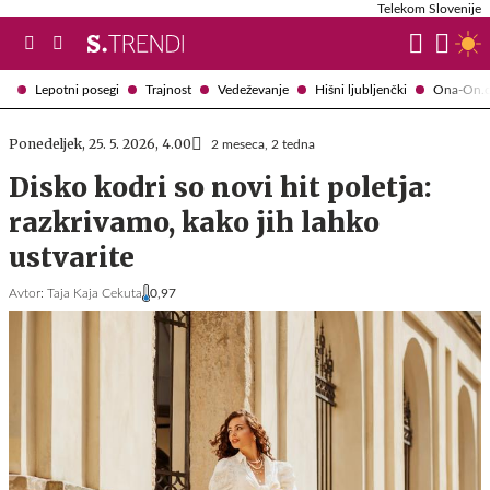
Telekom Slovenije
Lepotni posegi
Trajnost
Vedeževanje
Hišni ljubljenčki
Ona-On.
Ponedeljek, 25. 5. 2026, 4.00
2 meseca, 2 tedna
Disko kodri so novi hit poletja:
razkrivamo, kako jih lahko
ustvarite
Avtor:
Taja Kaja Cekuta
0,97