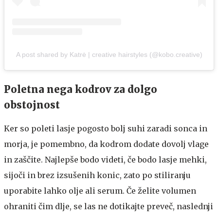
A post shared by Katrė | creative hairstyles (@kobo.creative)
Poletna nega kodrov za dolgo
obstojnost
Ker so poleti lasje pogosto bolj suhi zaradi sonca in
morja, je pomembno, da kodrom dodate dovolj vlage
in zaščite. Najlepše bodo videti, če bodo lasje mehki,
sijoči in brez izsušenih konic, zato po stiliranju
uporabite lahko olje ali serum. Če želite volumen
ohraniti čim dlje, se las ne dotikajte preveč, naslednji