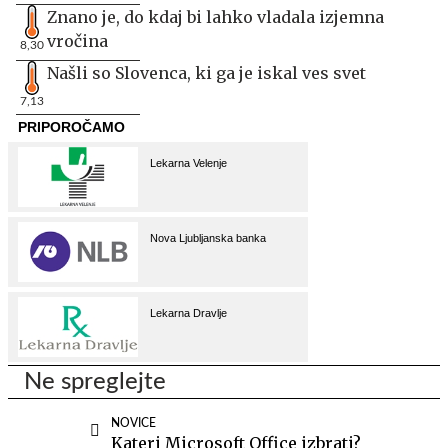
Znano je, do kdaj bi lahko vladala izjemna
vročina
8,30
Našli so Slovenca, ki ga je iskal ves svet
7,13
Ne spreglejte
NOVICE
Kateri Microsoft Office izbrati?