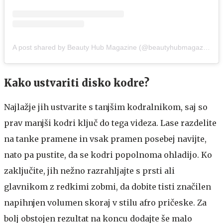
A post shared by Beauty Hub Magazine (@beautyhubmagazine)
Kako ustvariti disko kodre?
Najlažje jih ustvarite s tanjšim kodralnikom, saj so
prav manjši kodri ključ do tega videza. Lase razdelite
na tanke pramene in vsak pramen posebej navijte,
nato pa pustite, da se kodri popolnoma ohladijo. Ko
zaključite, jih nežno razrahljajte s prsti ali
glavnikom z redkimi zobmi, da dobite tisti značilen
napihnjen volumen skoraj v stilu afro pričeske. Za
bolj obstojen rezultat na koncu dodajte še malo