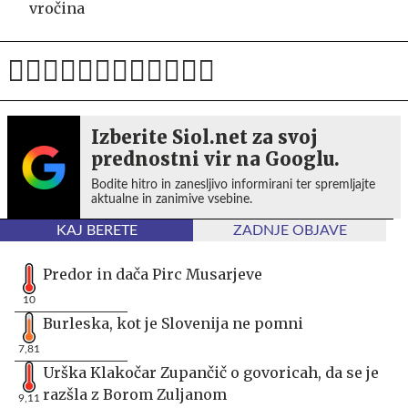
vročina
Izberite Siol.net za svoj
prednostni vir na Googlu.
Bodite hitro in zanesljivo informirani ter spremljajte
aktualne in zanimive vsebine.
KAJ BERETE
ZADNJE OBJAVE
Predor in dača Pirc Musarjeve
10
Burleska, kot je Slovenija ne pomni
7,81
Urška Klakočar Zupančič o govoricah, da se je
razšla z Borom Zuljanom
9,11