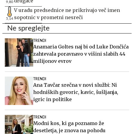
drugače
9,80
V uradu predsednice ne prikrivajo več imen
sopotnic v prometni nesreči
5,14
Ne spreglejte
TRENDI
Anamaria Goltes naj bi od Luke Dončića
zahtevala poravnavo v višini slabih 44
milijonov evrov
TRENDI
Ana Tavčar srečna v novi službi: Ni
hodniških govoric, kavic, šušljanja,
igric in politike
TRENDI
Modni kos, ki ga poznamo že
desetletja, je znova na pohodu