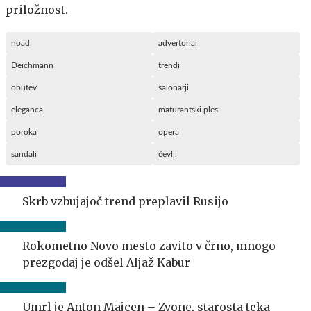
priložnost.
noad
advertorial
Deichmann
trendi
obutev
salonarji
eleganca
maturantski ples
poroka
opera
sandali
čevlji
Skrb vzbujajoč trend preplavil Rusijo
Rokometno Novo mesto zavito v črno, mnogo
prezgodaj je odšel Aljaž Kabur
Umrl je Anton Majcen – Zvone, starosta teka