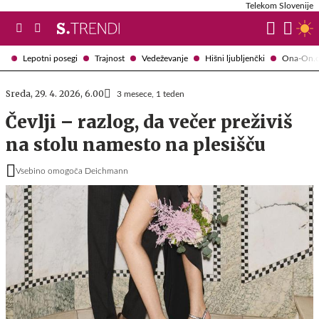
Telekom Slovenije
Lepotni posegi
Trajnost
Vedeževanje
Hišni ljubljenčki
Ona-On.
Sreda, 29. 4. 2026, 6.00
3 mesece, 1 teden
Čevlji – razlog, da večer preživiš
na stolu namesto na plesišču
Vsebino omogoča Deichmann