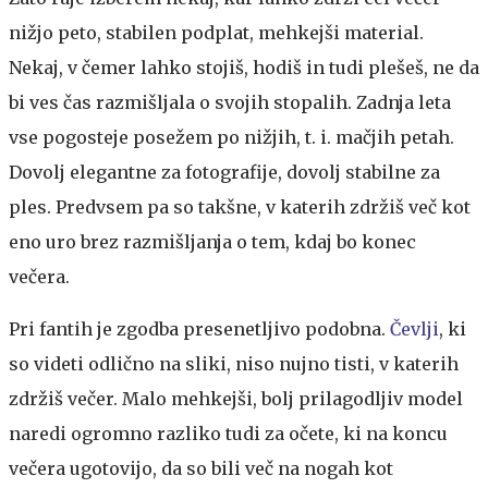
nižjo peto, stabilen podplat, mehkejši material.
Nekaj, v čemer lahko stojiš, hodiš in tudi plešeš, ne da
bi ves čas razmišljala o svojih stopalih. Zadnja leta
vse pogosteje posežem po nižjih, t. i. mačjih petah.
Dovolj elegantne za fotografije, dovolj stabilne za
ples. Predvsem pa so takšne, v katerih zdržiš več kot
eno uro brez razmišljanja o tem, kdaj bo konec
večera.
Pri fantih je zgodba presenetljivo podobna.
Čevlji
, ki
so videti odlično na sliki, niso nujno tisti, v katerih
zdržiš večer. Malo mehkejši, bolj prilagodljiv model
naredi ogromno razliko tudi za očete, ki na koncu
večera ugotovijo, da so bili več na nogah kot