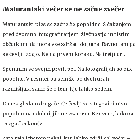
Maturantski večer se ne začne zvečer
Maturantski ples se začne že popoldne. S čakanjem
pred dvorano, fotografiranjem, živčnostjo in tistim
občutkom, da mora vse zdržati do jutra. Ravno tam pa
se čevlji izdajo. Ne na prvem koraku. Na tretji uri.
Spomnim se svojih prvih pet. Na fotografijah so bile
popolne. V resnici pa sem že po dveh urah
razmišljala samo še o tem, kje lahko sedem.
Danes gledam drugače. Če čevlji že v trgovini niso
popolnoma udobni, jih ne vzamem. Ker vem, kako se
ta zgodba konča.
Zato raje izberem nekaj, kar lahko zdrži cel večer –