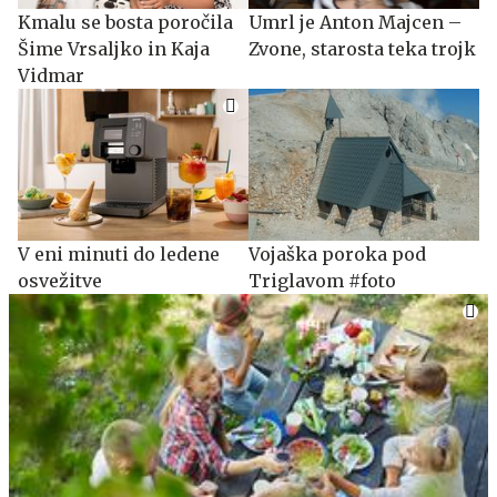
Kmalu se bosta poročila
Umrl je Anton Majcen –
Šime Vrsaljko in Kaja
Zvone, starosta teka trojk
Vidmar
V eni minuti do ledene
Vojaška poroka pod
osvežitve
Triglavom #foto