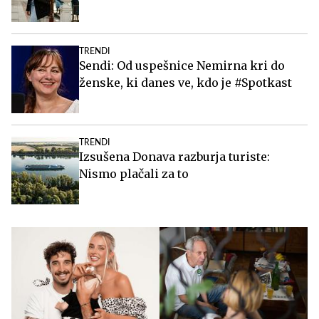
TRENDI
Sendi: Od uspešnice Nemirna kri do
ženske, ki danes ve, kdo je #Spotkast
TRENDI
Izsušena Donava razburja turiste:
Nismo plačali za to