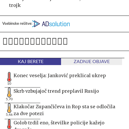
trojk
Vsebinske rešitve:
KAJ BERETE
ZADNJE OBJAVE
Konec veselja: Janković preklical ukrep
10
Skrb vzbujajoč trend preplavil Rusijo
5,70
Klakočar Zupančičeva in Rop sta se odločila
za dve potezi
5,46
Golob trdil eno, številke policije kažejo