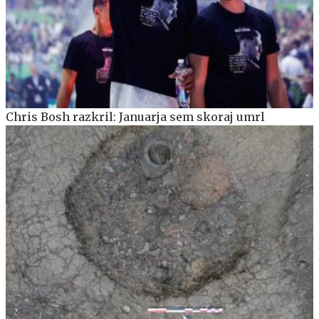
Chris Bosh razkril: Januarja sem skoraj umrl