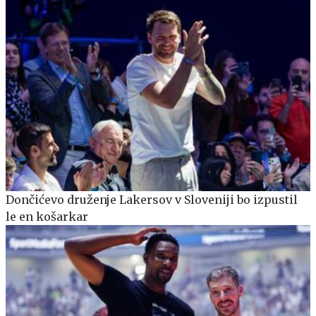
Dončićevo druženje Lakersov v Sloveniji bo izpustil
le en košarkar