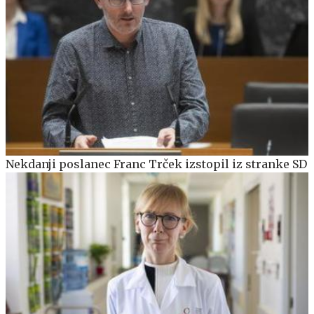
Nekdanji poslanec Franc Trček izstopil iz stranke SD