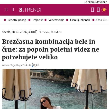
Telekom Slovenije
Lepotni posegi
Trajnost
Vedeževanje
Hišni ljubljenčki
Ona-On.
Sreda, 10. 6. 2026, 4.00
1 mesec, 3 tedne
Brezčasna kombinacija bele in
črne: za popoln poletni videz ne
potrebujete veliko
Avtor:
Taja Kaja Cekuta
0,43