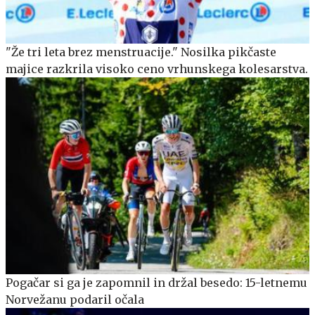
"Že tri leta brez menstruacije." Nosilka pikčaste
majice razkrila visoko ceno vrhunskega kolesarstva.
Pogačar si ga je zapomnil in držal besedo: 15-letnemu
Norvežanu podaril očala