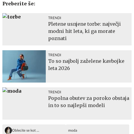
Preberite še:
TRENDI
Pletene usnjene torbe: največji
modni hit leta, ki ga morate
poznati
TRENDI
To so najbolj zaželene kavbojke
leta 2026
TRENDI
Popolna obutev za poroko obstaja
in to so najlepši modeli
Oblecite se kot ...
moda