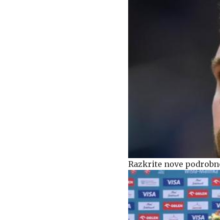
Razkrite nove podrobno