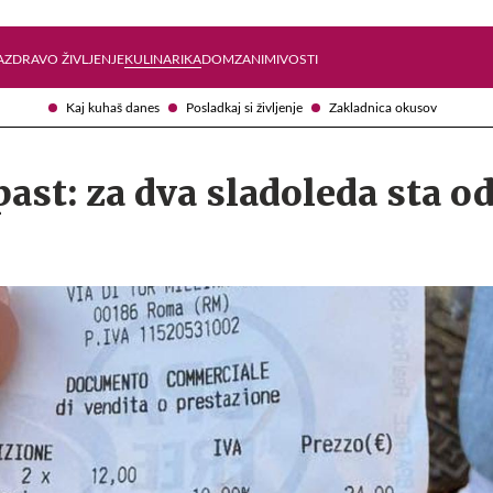
Želite prejemati e-novice?
Uživajmo pametno
A
ZDRAVO ŽIVLJENJE
KULINARIKA
DOM
ZANIMIVOSTI
Kaj kuhaš danes
Posladkaj si življenje
Zakladnica okusov
past: za dva sladoleda sta o