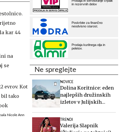
estolnico.
rijetno
la kar 44
ini na
j se
Ne spreglejte
NOVICE
Dolina Koritnice: eden
najlepših družinskih
izletov v Julijskih
Alpah
pisala Nicole Ann
TRENDI
Valerija Slapnik