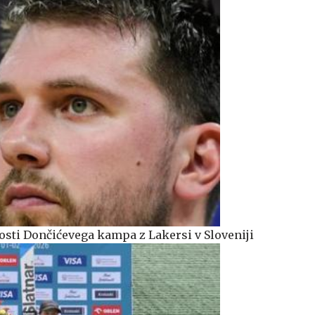
sti Dončićevega kampa z Lakersi v Sloveniji