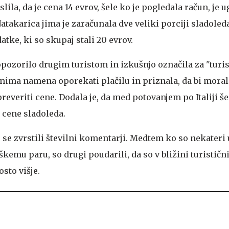
lila, da je cena 14 evrov, šele ko je pogledala račun, je u
Natakarica jima je zaračunala dve veliki porciji sladoleda
datke, ki so skupaj stali 20 evrov.
 opozorilo drugim turistom in izkušnjo označila za "turis
a nima namena oporekati plačilu in priznala, da bi mora
everiti cene. Dodala je, da med potovanjem po Italiji še
 cene sladoleda.
se zvrstili številni komentarji. Medtem ko so nekateri
kemu paru, so drugi poudarili, da so v bližini turističn
sto višje.