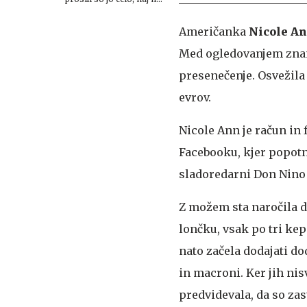
pride
Američanka
Nicole A
Med ogledovanjem zname
presenečenje. Osvežila 
evrov.
Nicole Ann je račun in 
Facebooku, kjer popotni
sladoredarni Don Nino 
Z možem sta naročila d
lončku, vsak po tri kep
nato začela dodajati do
in macroni. Ker jih nis
predvidevala, da so zast