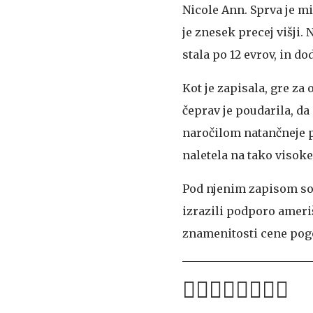
Nicole Ann. Sprva je mis
je znesek precej višji. 
stala po 12 evrov, in do
Kot je zapisala, gre za
čeprav je poudarila, d
naročilom natančneje pr
naletela na tako visoke
Pod njenim zapisom so 
izrazili podporo ameriš
znamenitosti cene pogo