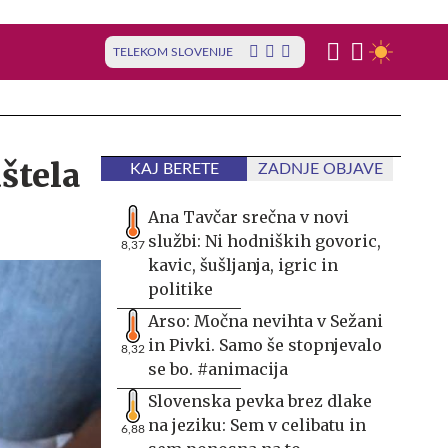
TELEKOM SLOVENIJE
dštela
KAJ BERETE
ZADNJE OBJAVE
Ana Tavčar srečna v novi
službi: Ni hodniških govoric,
8,37
kavic, šušljanja, igric in
politike
Arso: Močna nevihta v Sežani
in Pivki. Samo še stopnjevalo
8,32
se bo. #animacija
Slovenska pevka brez dlake
na jeziku: Sem v celibatu in
6,88