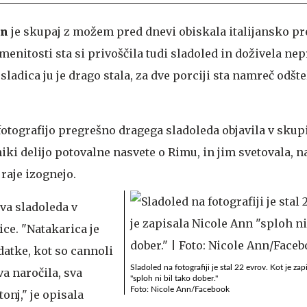
nn
je skupaj z možem pred dnevi obiskala italijansko pr
nitosti sta si privoščila tudi sladoled in doživela nep
sladica ju je drago stala, za dve porciji sta namreč odšte
fotografijo pregrešno dragega sladoleda objavila v skup
ki delijo potovalne nasvete o Rimu, in jim svetovala, na
raje izognejo.
va sladoleda v
ice. "Natakarica je
datke, kot so cannoli
Sladoled na fotografiji je stal 22 evrov. Kot je za
va naročila, sva
"sploh ni bil tako dober."
Foto: Nicole Ann/Facebook
onj," je opisala