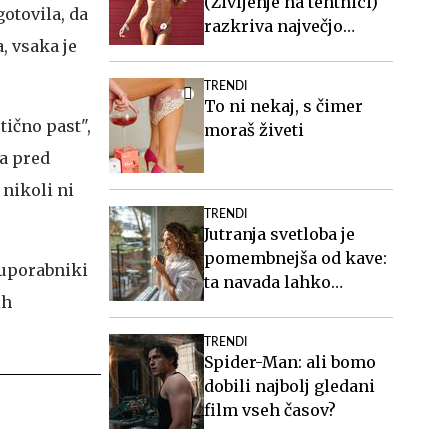
(Življenje na tehtnici)
gotovila, da
razkriva največjo
, vsaka je
zablodo o hujšanju, ki ji
mnogi verjamejo
TRENDI
To ni nekaj, s čimer
tično past",
moraš živeti
la pred
 nikoli ni
TRENDI
Jutranja svetloba je
pomembnejša od kave:
 uporabniki
ta navada lahko
ih
izboljša vaš spanec
TRENDI
Spider-Man: ali bomo
dobili najbolj gledani
film vseh časov?