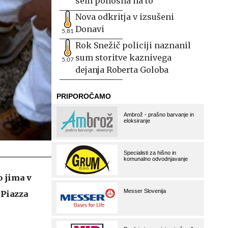
sem ponosna na to
Nova odkritja v izsušeni
Donavi
5,81
Rok Snežič policiji naznanil
sum storitve kaznivega
5,07
dejanja Roberta Goloba
 jima v
 Piazza