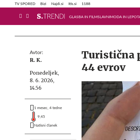
Info in obvestila
Tehnik
TV SPORED
Bizi
Najdi.si
Itis.si
1188
GLASBA IN FILM
SLAVNI
MODA IN LEPOT
Turistična 
Avtor:
R. K.
44 evrov
Ponedeljek,
8. 6. 2026,
14.56
1 mesec, 4 tedne
9,45
Natisni članek