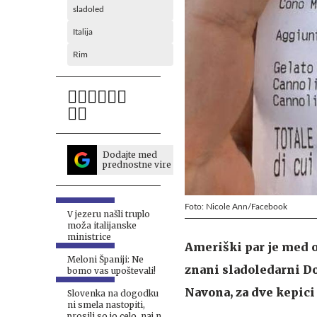
sladoled
Italija
Rim
Dodajte med
prednostne vire
Foto: Nicole Ann/Facebook
V jezeru našli truplo
moža italijanske
ministrice
Ameriški par je med 
Meloni Španiji: Ne
znani sladoledarni Do
bomo vas upoštevali!
Navona, za dve kepici
Slovenka na dogodku
ni smela nastopiti,
prosili so jo celo, naj ne