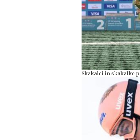
Skakalci in skakalke p