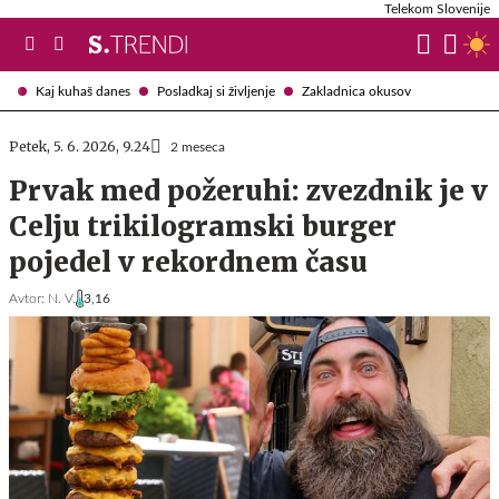
Telekom Slovenije
Kaj kuhaš danes
Posladkaj si življenje
Zakladnica okusov
Petek, 5. 6. 2026, 9.24
2 meseca
Prvak med požeruhi: zvezdnik je v
Celju trikilogramski burger
pojedel v rekordnem času
Avtor:
N. V.
3,16