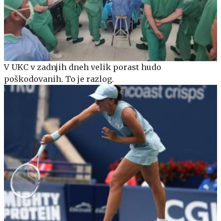
V UKC v zadnjih dneh velik porast hudo
poškodovanih. To je razlog.