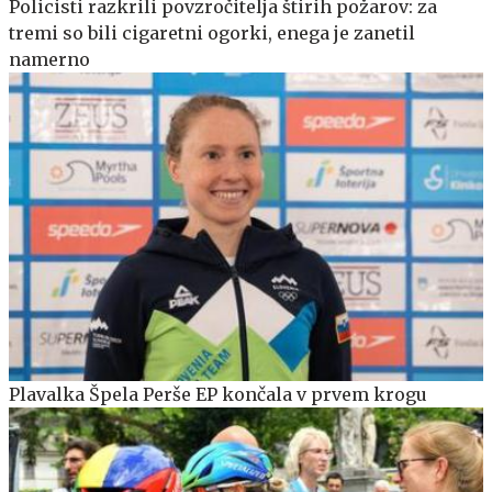
Policisti razkrili povzročitelja štirih požarov: za
tremi so bili cigaretni ogorki, enega je zanetil
namerno
Plavalka Špela Perše EP končala v prvem krogu