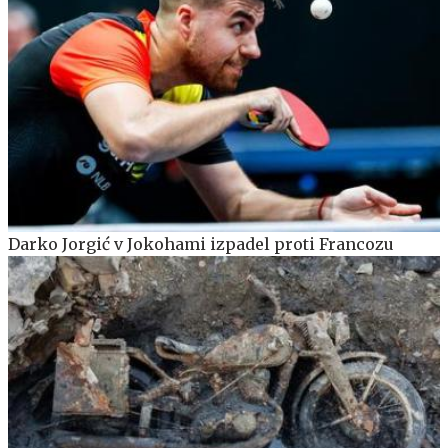
Darko Jorgić v Jokohami izpadel proti Francozu