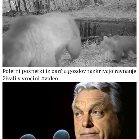
Poletni posnetki iz osrčja gozdov razkrivajo ravnanje
živali v vročini #video