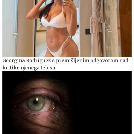
Georgina Rodríguez s premišljenim odgovorom nad
kritike njenega telesa