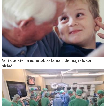
Velik odziv na osnutek zakona o demografskem
skladu