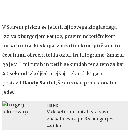
V Starem piskru se je lotil njihovega zloglasnega
izziva z burgerjem Fat Joe, pravim nebotičnikom
mesa in sira, ki skupaj z ocvrtim krompirčkom in
čebulnimi obročki tehta okoli tri kilograme. Zmazal
ga je v 11 minutah in petih sekundah ter s tem za kar
40 sekund izboljšal prejšnji rekord, ki ga je
postavil
Randy Santel
, še en znan profesionalni
jedec.
TRENDI
V desetih minutah sta vase
zbasala vsak po 34 burgerjev
#video