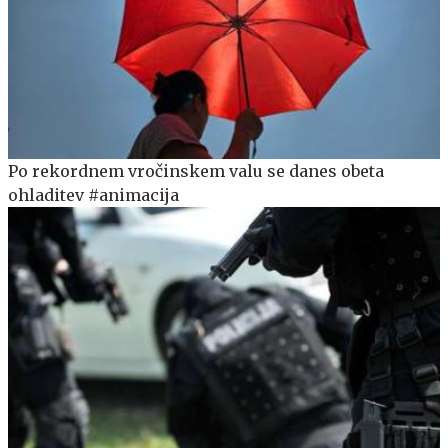
Po rekordnem vročinskem valu se danes obeta
ohladitev #animacija