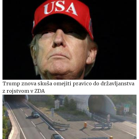
Trump znova skuša omejiti pravico do državljanstva
z rojstvom v ZDA