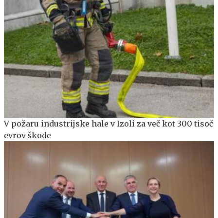
V požaru industrijske hale v Izoli za več kot 300 tisoč
evrov škode