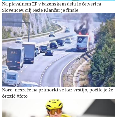
Na plavalnem EP v bazenskem delu le četverica
Slovencev, cilj Neže Klančar je finale
Noro, nesreče na primorki se kar vrstijo, počilo je že
četrtič #foto