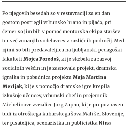
Po njegovih besedah so v restavraciji za en dan
gostom postregli vrhunsko hrano in pijačo, pri
čemer so jim bili v pomoč mentorska ekipa staršev
ter več zunanjih sodelavcev z različnih področij. Med
njimi so bili predavateljica na ljubljanski pedagoški
fakulteti
Mojca Poredoš
, ki je skrbela za razvoj
socialnih veščin in je zasnovala projekt, dramska
igralka in pobudnica projekta
Maja Martina
Merljak
, ki je s pomočjo dramske igre krepila
izkušnje učencev, vrhunski chef in prejemnik
Michelinove zvezdice Jorg Zupan, ki je prepoznaven
tudi iz otroškega kuharskega šova Mali šef Slovenije,
ter pisateljica, scenaristka in publicistka
Nina