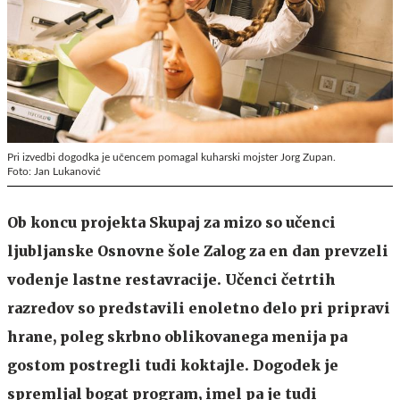
Pri izvedbi dogodka je učencem pomagal kuharski mojster Jorg Zupan.
Foto: Jan Lukanović
Ob koncu projekta Skupaj za mizo so učenci
ljubljanske Osnovne šole Zalog za en dan prevzeli
vodenje lastne restavracije. Učenci četrtih
razredov so predstavili enoletno delo pri pripravi
hrane, poleg skrbno oblikovanega menija pa
gostom postregli tudi koktajle. Dogodek je
spremljal bogat program, imel pa je tudi