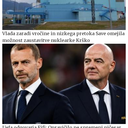
Vlada zaradi vročine in nizkega pretoka Save omejila
možnost zaustavitve nuklearke Krško
Uefa odgovarja Fifi: Opravičilo ne spremeni ničesar,