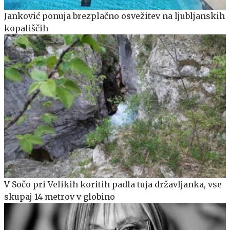
Janković ponuja brezplačno osvežitev na ljubljanskih
kopališčih
V Sočo pri Velikih koritih padla tuja državljanka, vse
skupaj 14 metrov v globino