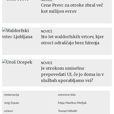
Cene Prevc za otroke zbral več
kot milijon evrov
NOVICE
Sto let waldorfskih vrtcev, kjer
otroci odraščajo brez hitenja
NOVICE
Je otrokom smiselno
prepovedati UI, če jo doma in v
službah uporabljamo vsi?
restavracija
osnovna šola
Jorg Zupan
Maja Martina Merljak
učenci
Tomaž Mihelič