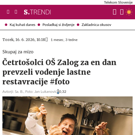
Telekom Slovenije
Kaj kuhaš danes
Posladkaj si življenje
Zakladnica okusov
Torek, 16. 6. 2026, 10.18
1 mesec, 3 tedne
Skupaj za mizo
Četrtošolci OŠ Zalog za en dan
prevzeli vodenje lastne
restavracije #foto
Avtorji:
Sa. B.,
Foto: Jan Lukanović
0,32