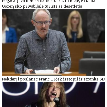
Pogačarjeva kolesa namesto rož in ideje, ki bi na
Gorenjsko privabljale turiste še desetletja
Nekdanji poslanec Franc Trček izstopil iz stranke SD