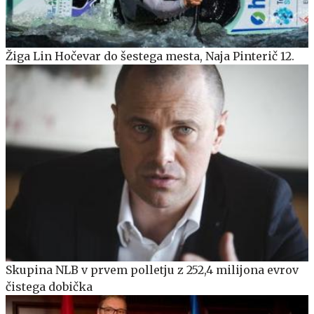
Žiga Lin Hočevar do šestega mesta, Naja Pinterič 12.
Skupina NLB v prvem polletju z 252,4 milijona evrov
čistega dobička