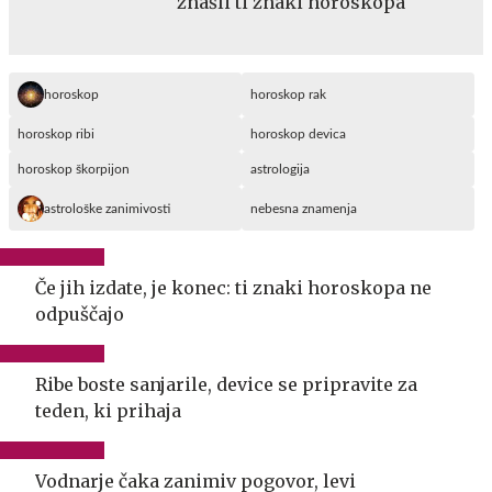
znašli ti znaki horoskopa
horoskop
horoskop rak
horoskop ribi
horoskop devica
horoskop škorpijon
astrologija
astrološke zanimivosti
nebesna znamenja
Če jih izdate, je konec: ti znaki horoskopa ne
odpuščajo
Ribe boste sanjarile, device se pripravite za
teden, ki prihaja
Vodnarje čaka zanimiv pogovor, levi