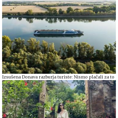
Izsušena Donava razburja turiste: Nismo plačali za to