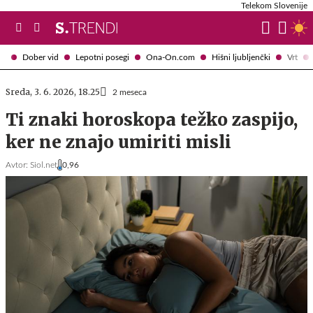
Telekom Slovenije
Dober vid
Lepotni posegi
Ona-On.com
Hišni ljubljenčki
Vrt
Sreda, 3. 6. 2026, 18.25
2 meseca
Ti znaki horoskopa težko zaspijo,
ker ne znajo umiriti misli
Avtor:
Siol.net
0,96