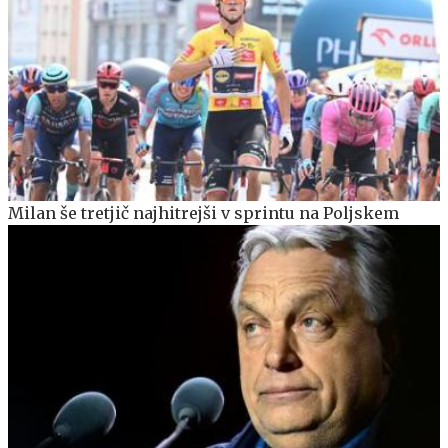
Milan še tretjič najhitrejši v sprintu na Poljskem