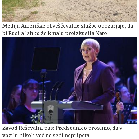
Mediji: Ameriške obveščevalne službe opozarjajo, da
bi Rusija lahko že kmalu preizkusila Nato
Zavod Reševalni pas: Predsednico prosimo, da v
vozilu nikoli več ne sedi nepripeta