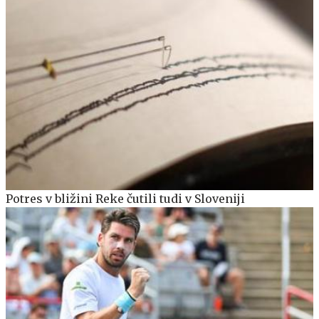
Potres v bližini Reke čutili tudi v Sloveniji