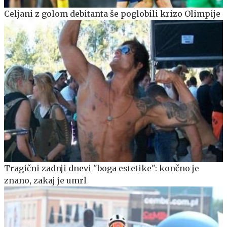
Celjani z golom debitanta še poglobili krizo Olimpije
Tragični zadnji dnevi "boga estetike": končno je
znano, zakaj je umrl