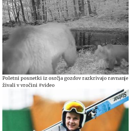
Poletni posnetki iz osrčja gozdov razkrivajo ravnanje
živali v vročini #video