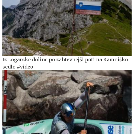
Iz Logarske doline po zahtevnejši poti na Kamniško
sedlo #video