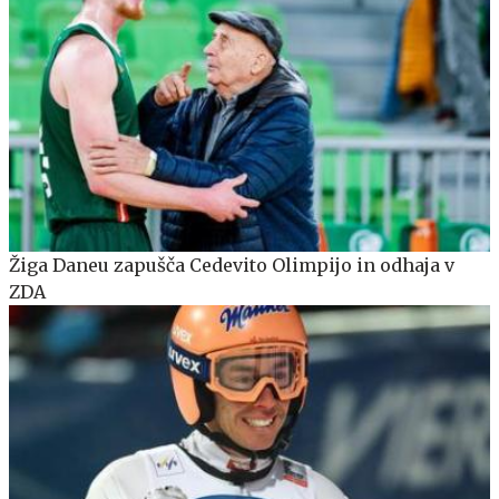
Žiga Daneu zapušča Cedevito Olimpijo in odhaja v
ZDA