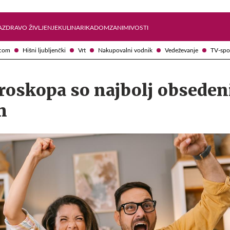
Želite prejemati e-novice?
Uživajmo pametno
A
ZDRAVO ŽIVLJENJE
KULINARIKA
DOM
ZANIMIVOSTI
com
Hišni ljubljenčki
Vrt
Nakupovalni vodnik
Vedeževanje
TV-spo
roskopa so najbolj obseden
m