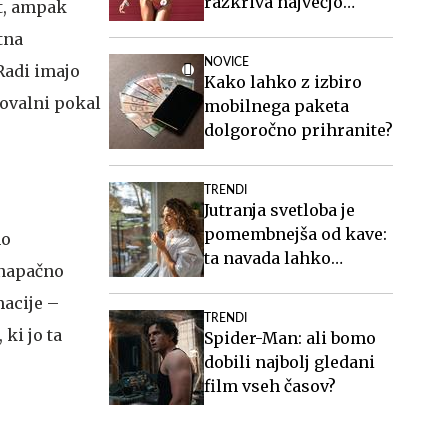
razkriva največjo
rt, ampak
zablodo o hujšanju, ki ji
tna
mnogi verjamejo
NOVICE
 Radi imajo
Kako lahko z izbiro
govalni pokal
mobilnega paketa
dolgoročno prihranite?
TRENDI
Jutranja svetloba je
pomembnejša od kave:
mo
ta navada lahko
 napačno
izboljša vaš spanec
macije –
TRENDI
ki jo ta
Spider-Man: ali bomo
dobili najbolj gledani
film vseh časov?