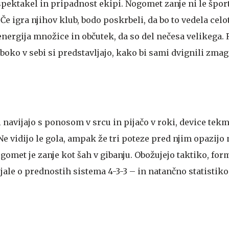
spektakel in pripadnost ekipi. Nogomet zanje ni le špo
Če igra njihov klub, bodo poskrbeli, da bo to vedela celo
 energija množice in občutek, da so del nečesa velikega.
oboko v sebi si predstavljajo, kako bi sami dvignili zma
navijajo s ponosom v srcu in pijačo v roki, device tek
Ne vidijo le gola, ampak že tri poteze pred njim opazijo
omet je zanje kot šah v gibanju. Obožujejo taktiko, for
ale o prednostih sistema 4-3-3 – in natančno statistiko, 