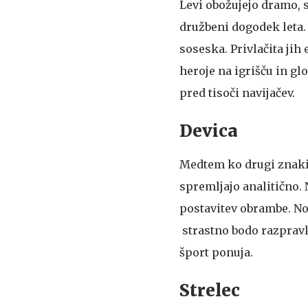
Levi obožujejo dramo, 
družbeni dogodek leta. 
soseska. Privlačita jih
heroje na igrišču in gl
pred tisoči navijačev.
Devica
Medtem ko drugi znaki 
spremljajo analitično. 
postavitev obrambe. Nog
strastno bodo razpravlj
šport ponuja.
Strelec