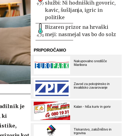
službi: Ni hodniških govoric,
9,77
kavic, šušljanja, igric in
politike
Bizaren prizor na hrvaški
meji: nasmejal vas bo do solz
4,70
adilnik je
 ki
istike,
vizorju kot