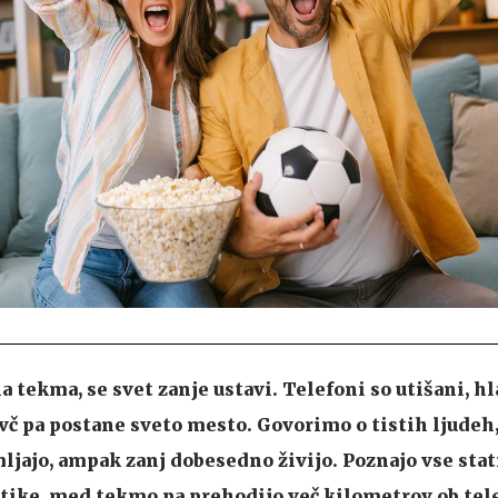
tekma, se svet zanje ustavi. Telefoni so utišani, hl
avč pa postane sveto mesto. Govorimo o tistih ljudeh,
jajo, ampak zanj dobesedno živijo. Poznajo vse stat
tike, med tekmo pa prehodijo več kilometrov ob tele