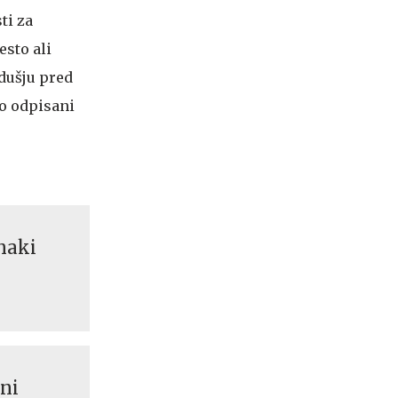
ti za
esto ali
zdušju pred
 o odpisani
znaki
zni