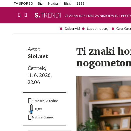
Info in obvestila
Tehnik
TV SPORED
Bizi
Najdi.si
Itis.si
1188
GLASBA IN FILM
SLAVNI
MODA IN LEPOT
Dober vid
Lepotni posegi
Ona-On.
Ti znaki ho
Avtor:
Siol.net
nogometo
Četrtek,
11. 6. 2026,
22.06
1 mesec, 3 tedne
0,83
Natisni članek