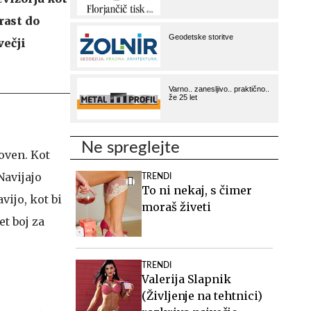
rast do
večji
Ne spreglejte
oven. Kot
Navijajo
TRENDI
To ni nekaj, s čimer
vijo, kot bi
moraš živeti
et boj za
TRENDI
Valerija Slapnik
(Življenje na tehtnici)