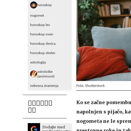
horoskop
nogomet
horoskop lev
horoskop oven
horoskop devica
horoskop strelec
astrologija
astrološke
zanimivosti
Foto: Shutterstock
nebesna znamenja
Ko se začne pomembna 
napolnjen s pijačo, k
nogometa ne le spreml
Dodajte med
prestopne roke in tak