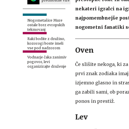
prednostne vire
nekateri igralci na ig
najpomembnejše postra
Nogometašice Mure
ostale brez evropskih
nogometni fanatiki s
tekmovanj
Raki bodite z družino,
kozorogi boste imeli
Oven
vse pod nadzorom
Vodnarje čaka zanimiv
pogovor, levi
Če slišite nekoga, ki z
organizirajte druženje
prvi znak zodiaka imaj
izjemno glasno in stras
ga zabili sami, ob pora
ponos in prestiž.
Lev