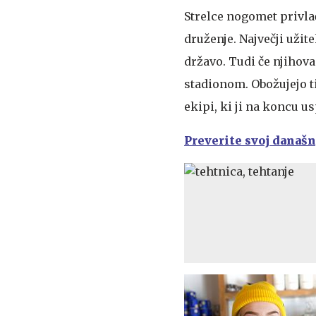
Strelce nogomet privlač
druženje. Največji užite
državo. Tudi če njihova
stadionom. Obožujejo ti
ekipi, ki ji na koncu 
Preverite svoj današ