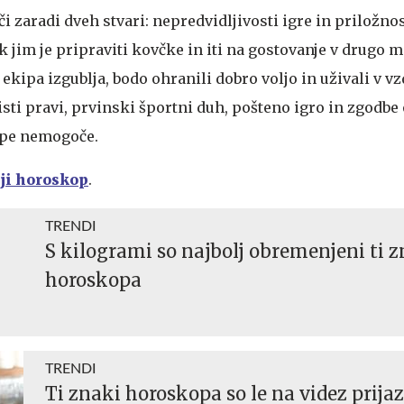
i zaradi dveh stvari: nepredvidljivosti igre in priložnos
k jim je pripraviti kovčke in iti na gostovanje v drugo m
 ekipa izgublja, bodo ohranili dobro voljo in uživali v v
sti pravi, prvinski športni duh, pošteno igro in zgodbe
uspe nemogoče.
nji horoskop
.
TRENDI
S kilogrami so najbolj obremenjeni ti 
horoskopa
TRENDI
Ti znaki horoskopa so le na videz prija