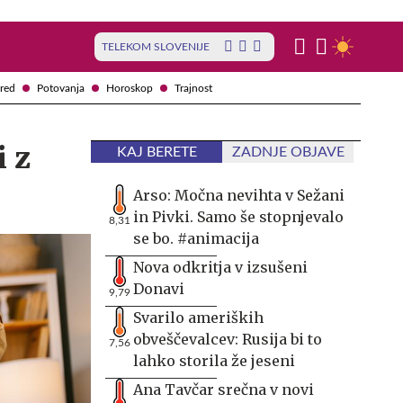
TELEKOM SLOVENIJE
red
Potovanja
Horoskop
Trajnost
i z
KAJ BERETE
ZADNJE OBJAVE
Arso: Močna nevihta v Sežani
in Pivki. Samo še stopnjevalo
8,31
se bo. #animacija
Nova odkritja v izsušeni
Donavi
9,79
Svarilo ameriških
obveščevalcev: Rusija bi to
7,56
lahko storila že jeseni
Ana Tavčar srečna v novi