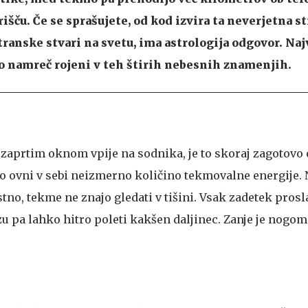
rišču. Če se sprašujete, od kod izvira ta neverjetna st
nske stvari na svetu, ima astrologija odgovor. Naj
o namreč rojeni v teh štirih nebesnih znamenjih.
a zaprtim oknom vpije na sodnika, je to skoraj zagotovo 
o ovni v sebi neizmerno količino tekmovalne energije. 
tno, tekme ne znajo gledati v tišini. Vsak zadetek prosla
zu pa lahko hitro poleti kakšen daljinec. Zanje je nogom