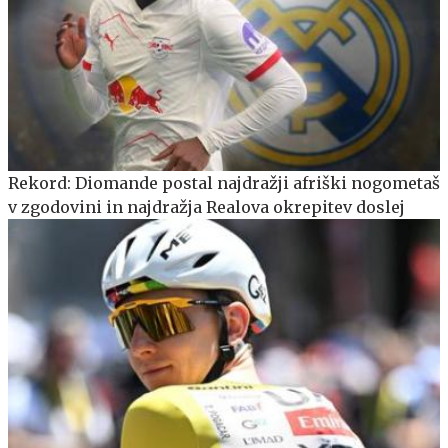
Rekord: Diomande postal najdražji afriški nogometaš
v zgodovini in najdražja Realova okrepitev doslej