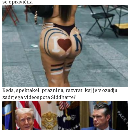
se opravičila
Beda, spektakel, praznina, razvrat: kaj je v ozadju
zadnjega videospota Siddharte?