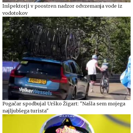
Inšpektorji v poostren nadzor odvzemanja vode iz
vodotokov
Pogačar spodbujal Urško Žigart: "Našla sem mojega
najljubšega turista"