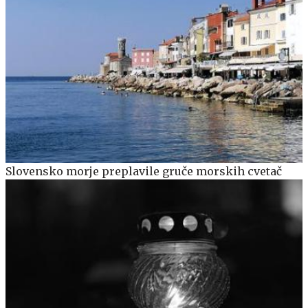
Slovensko morje preplavile gruče morskih cvetač