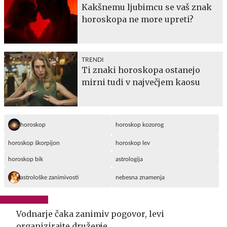
Kakšnemu ljubimcu se vaš znak
horoskopa ne more upreti?
TRENDI
Ti znaki horoskopa ostanejo
mirni tudi v največjem kaosu
horoskop
horoskop kozorog
horoskop škorpijon
horoskop lev
horoskop bik
astrologija
astrološke zanimivosti
nebesna znamenja
Vodnarje čaka zanimiv pogovor, levi
organizirajte druženje