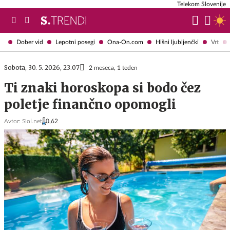
Telekom Slovenije
Dober vid
Lepotni posegi
Ona-On.com
Hišni ljubljenčki
Vrt
Sobota, 30. 5. 2026, 23.07
2 meseca, 1 teden
Ti znaki horoskopa si bodo čez
poletje finančno opomogli
Avtor:
Siol.net
0,62