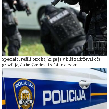
Specialci rešili otroka, ki ga je v hiši zadrževal oče:
grozil je, da bo škodoval sebi in otroku