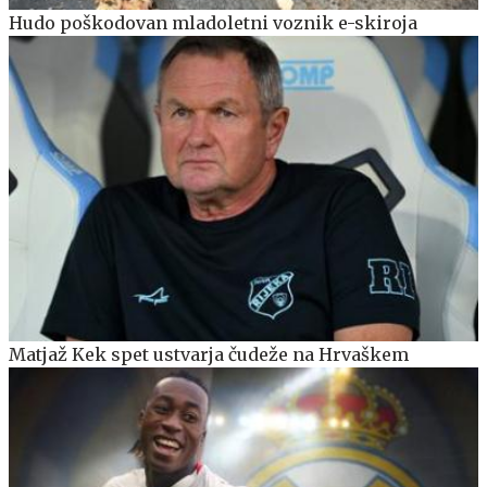
Hudo poškodovan mladoletni voznik e-skiroja
Matjaž Kek spet ustvarja čudeže na Hrvaškem