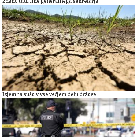
znano tudi ime generalnega sekretarja
Izjemna suša v vse večjem delu države