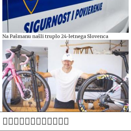
Na Pašmanu našli truplo 24-letnega Slovenca
Pogačarjeva kolesa namesto rož in ideja, ki bi na