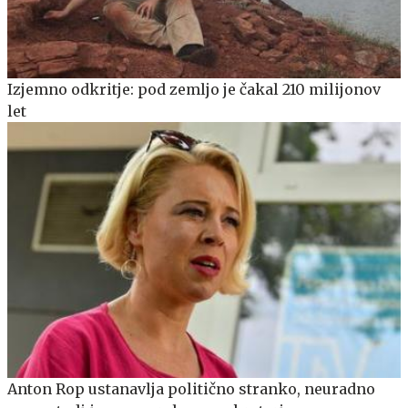
Izjemno odkritje: pod zemljo je čakal 210 milijonov
let
Anton Rop ustanavlja politično stranko, neuradno