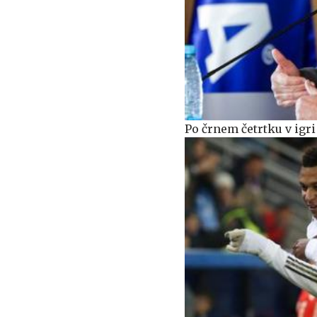
Po črnem četrtku v igri