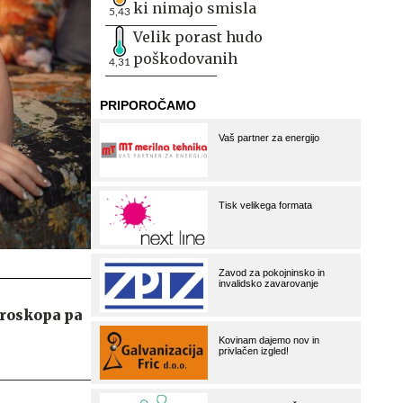
ki nimajo smisla
5,43
Velik porast hudo
poškodovanih
4,31
oroskopa pa