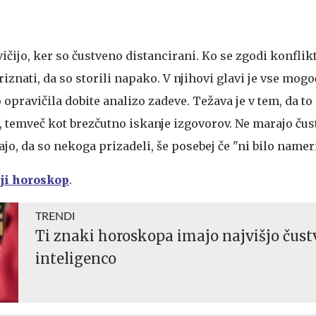
ičijo, ker so čustveno distancirani. Ko se zgodi konflikt
riznati, da so storili napako. V njihovi glavi je vse mog
 opravičila dobite analizo zadeve. Težava je v tem, da to
o, temveč kot brezčutno iskanje izgovorov. Ne marajo ču
ajo, da so nekoga prizadeli, še posebej če "ni bilo namer
nji horoskop
.
TRENDI
Ti znaki horoskopa imajo najvišjo čus
inteligenco