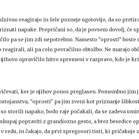
zivno reagirajo in šele pozneje ugotovijo, da so pretira
priznati napake. Prepričani so, da je povsem dovolj, če 
čilo pa se jim zdi nepotrebno. Namesto "oprosti" boste 
o reagirali, ali pa celo povračilno obtožbo. Ne marajo ob
 njihovo opravičilo hitro spremeni v razpravo, kdo je kri
vičevati, ker je njihov ponos preglasen. Pomembno jim j
ostojanstva, "oprosti" pa jim zveni kot priznanje šibkost
 so storili napako, bodo raje počakali, da se zadeva umi
e skupaj popraviti z grandiozno gesto, a brez besedice op
e v redu, in čakajo, da prvi spregovori tisti, ki pričakuje 