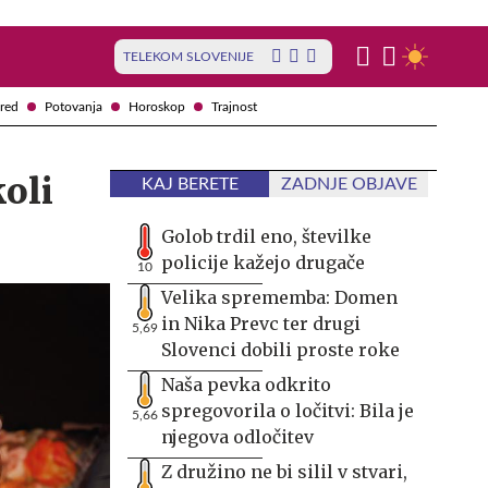
TELEKOM SLOVENIJE
red
Potovanja
Horoskop
Trajnost
oli
KAJ BERETE
ZADNJE OBJAVE
Golob trdil eno, številke
policije kažejo drugače
10
Velika sprememba: Domen
in Nika Prevc ter drugi
5,69
Slovenci dobili proste roke
Naša pevka odkrito
spregovorila o ločitvi: Bila je
5,66
njegova odločitev
Z družino ne bi silil v stvari,