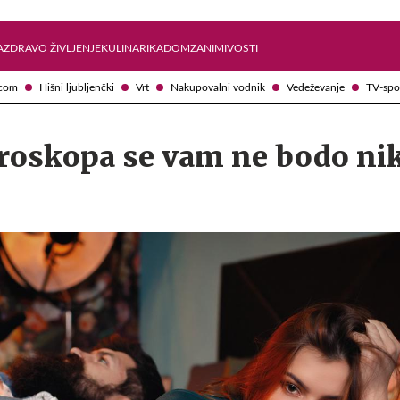
Želite prejemati e-novice?
Uživajmo pametno
A
ZDRAVO ŽIVLJENJE
KULINARIKA
DOM
ZANIMIVOSTI
com
Hišni ljubljenčki
Vrt
Nakupovalni vodnik
Vedeževanje
TV-spo
oroskopa se vam ne bodo nik