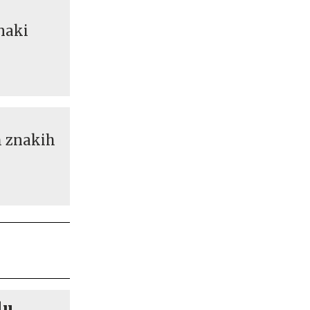
znaki
eh znakih
lu.