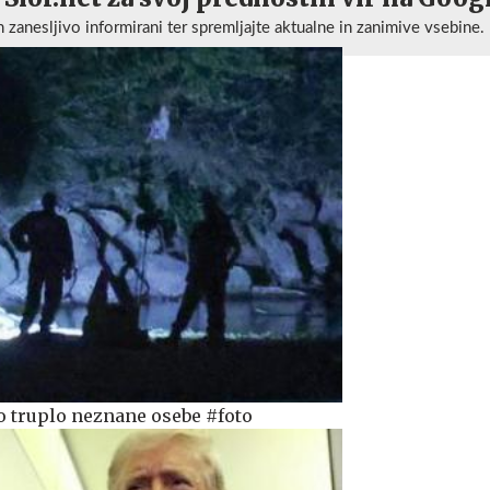
n zanesljivo informirani ter spremljajte aktualne in zanimive vsebine.
no truplo neznane osebe #foto