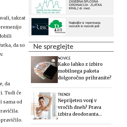
vali, takrat
spremenijo
dobili
čutka, da so
Ne spreglejte
v.
NOVICE
Kako lahko z izbiro
mobilnega paketa
dolgoročno prihranite?
e, da
i. Tudi če
TRENDI
Neprijeten vonj v
ri sama od
vročih dneh? Prava
ravičila.
izbira deodoranta
opravičilo.
naredi veliko razliko.