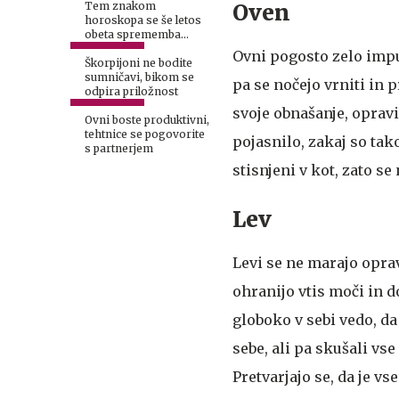
Oven
Tem znakom
horoskopa se še letos
obeta sprememba
naslova
Ovni pogosto zelo impul
Škorpijoni ne bodite
sumničavi, bikom se
pa se nočejo vrniti in 
odpira priložnost
svoje obnašanje, opravi
Ovni boste produktivni,
tehtnice se pogovorite
pojasnilo, zakaj so tak
s partnerjem
stisnjeni v kot, zato se
Lev
Levi se ne marajo opra
ohranijo vtis moči in d
globoko v sebi vedo, da
sebe, ali pa skušali vs
Pretvarjajo se, da je vs