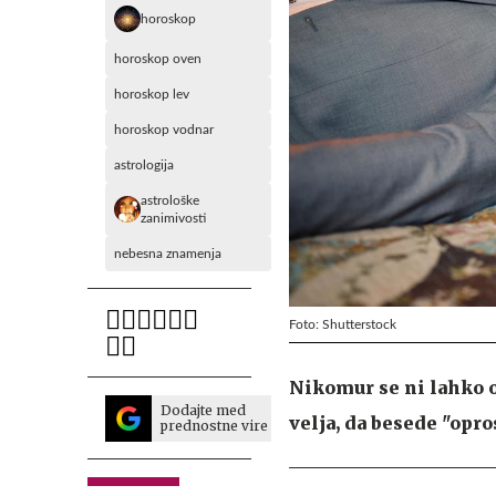
horoskop
horoskop oven
horoskop lev
horoskop vodnar
astrologija
astrološke
zanimivosti
nebesna znamenja
Foto: Shutterstock
Nikomur se ni lahko o
Dodajte med
velja, da besede "opro
prednostne vire