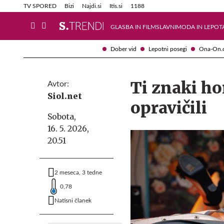
Info in obvestila
Tehnik
TV SPORED
Bizi
Najdi.si
Itis.si
1188
GLASBA IN FILM
SLAVNI
MODA IN LEPOT
Dober vid
Lepotni posegi
Ona-On.
Ti znaki h
Avtor:
Siol.net
opravičili
Sobota,
16. 5. 2026,
20.51
2 meseca, 3 tedne
0,78
Natisni članek