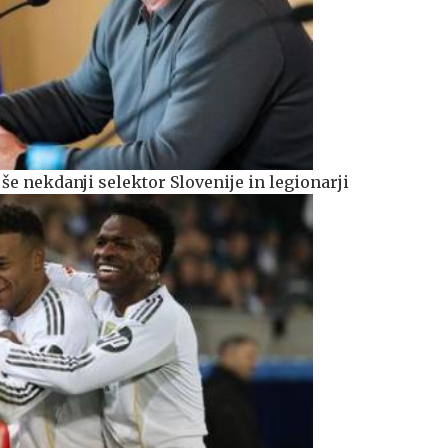
 še nekdanji selektor Slovenije in legionarji