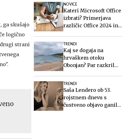
NOVICE
Kateri Microsoft Office
izbrati? Primerjava
, ga skušajo
različic Office 2024 in
Office 2021.
oče logično
 drugi strani
TRENDI
Kaj se dogaja na
stvenega
hrvaškem otoku
no".
Obonjan? Par razkril
podrobnosti o
ekskluzivnem
TRENDI
dogodku za svingerje.
Saša Lendero ob 53.
rojstnem dnevu s
tveno
čustveno objavo ganila
oboževalce