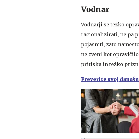
Vodnar
Vodnarji se težko oprav
racionalizirati, ne pa p
pojasniti, zato namesto
ne zveni kot opravičil
pritiska in težko prizn
Preverite svoj današ