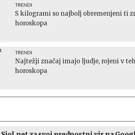
TRENDI
S kilogrami so najbolj obremenjeni ti 
horoskopa
TRENDI
Najtežji značaj imajo ljudje, rojeni v t
horoskopa
 Siol.net za svoj prednostni vir na Goog