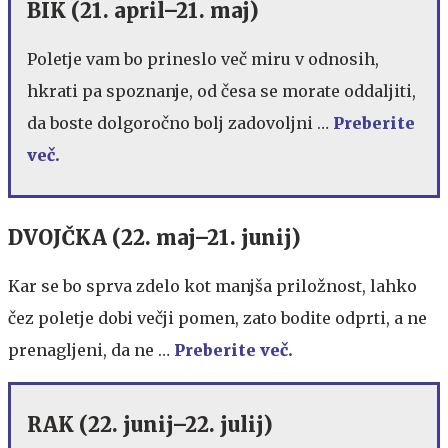
BIK (21. april–21. maj)
Poletje vam bo prineslo več miru v odnosih,
hkrati pa spoznanje, od česa se morate oddaljiti,
da boste dolgoročno bolj zadovoljni …
Preberite
več.
DVOJČKA (22. maj–21. junij)
Kar se bo sprva zdelo kot manjša priložnost, lahko
čez poletje dobi večji pomen, zato bodite odprti, a ne
prenagljeni, da ne …
Preberite več.
RAK (22. junij–22. julij)