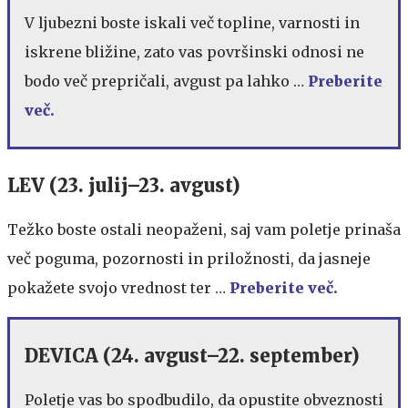
V ljubezni boste iskali več topline, varnosti in
iskrene bližine, zato vas površinski odnosi ne
bodo več prepričali, avgust pa lahko …
Preberite
več.
LEV (23. julij–23. avgust)
Težko boste ostali neopaženi, saj vam poletje prinaša
več poguma, pozornosti in priložnosti, da jasneje
pokažete svojo vrednost ter …
Preberite več.
DEVICA (24. avgust–22. september)
Poletje vas bo spodbudilo, da opustite obveznosti