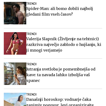
TRENDI
Spider-Man: ali bomo dobili najbolj
gledani film vseh časov?
TRENDI
Valerija Slapnik (Življenje na tehtnici)
razkriva največjo zablodo o hujšanju, ki
ji mnogi verjamejo
TRENDI
Jutranja svetloba je pomembnejša od
kave: ta navada lahko izboljša vaš
spanec
TRENDI
Današnji horoskop: vodnarje čaka
zanimiv pogovor, levi organizirajte