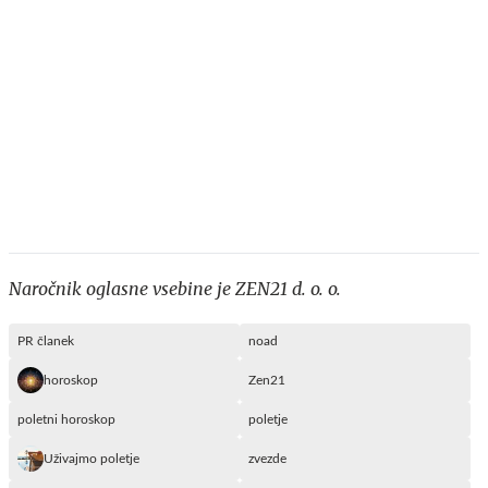
Naročnik oglasne vsebine je ZEN21 d. o. o.
PR članek
noad
horoskop
Zen21
poletni horoskop
poletje
Uživajmo poletje
zvezde