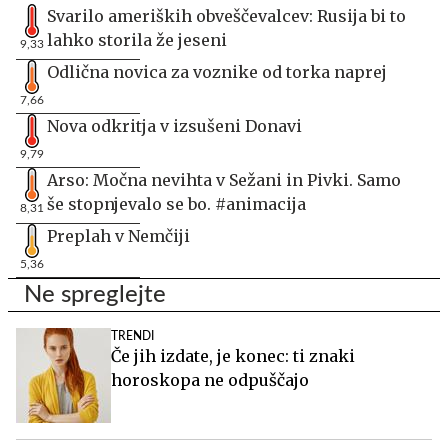
Svarilo ameriških obveščevalcev: Rusija bi to
lahko storila že jeseni
9,33
Odlična novica za voznike od torka naprej
7,66
Nova odkritja v izsušeni Donavi
9,79
Arso: Močna nevihta v Sežani in Pivki. Samo
še stopnjevalo se bo. #animacija
8,31
Preplah v Nemčiji
5,36
Ne spreglejte
TRENDI
Če jih izdate, je konec: ti znaki
horoskopa ne odpuščajo