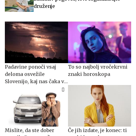
druženje
Padavine ponoči vsaj
To so najbolj vročekrvni
deloma osvežile
znaki horoskopa
Slovenijo, kaj nas čaka v
prihodnjih dneh?
Mislite, da ste dober
Če jih izdate, je konec: ti