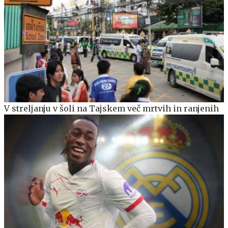
V streljanju v šoli na Tajskem več mrtvih in ranjenih