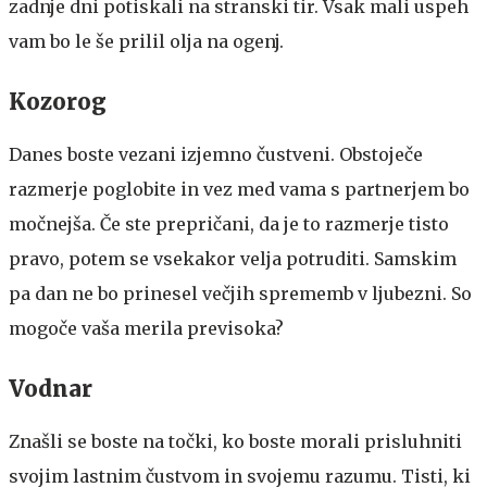
zadnje dni potiskali na stranski tir. Vsak mali uspeh
vam bo le še prilil olja na ogenj.
Kozorog
Danes boste vezani izjemno čustveni. Obstoječe
razmerje poglobite in vez med vama s partnerjem bo
močnejša. Če ste prepričani, da je to razmerje tisto
pravo, potem se vsekakor velja potruditi. Samskim
pa dan ne bo prinesel večjih sprememb v ljubezni. So
mogoče vaša merila previsoka?
Vodnar
Znašli se boste na točki, ko boste morali prisluhniti
svojim lastnim čustvom in svojemu razumu. Tisti, ki