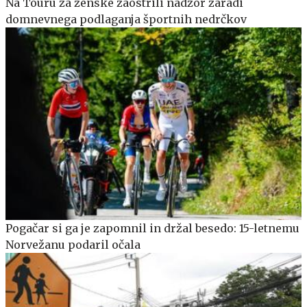
Na Touru za ženske zaostrili nadzor zaradi
domnevnega podlaganja športnih nedrčkov
Pogačar si ga je zapomnil in držal besedo: 15-letnemu
Norvežanu podaril očala