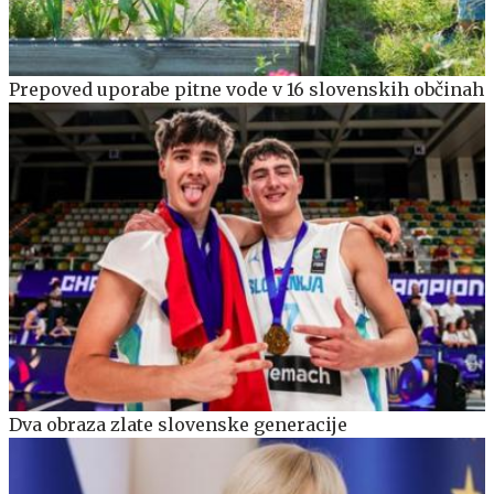
Prepoved uporabe pitne vode v 16 slovenskih občinah
Dva obraza zlate slovenske generacije