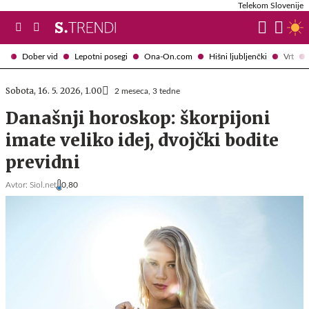
Telekom Slovenije
Dober vid
Lepotni posegi
Ona-On.com
Hišni ljubljenčki
Vrt
Sobota, 16. 5. 2026, 1.00
2 meseca, 3 tedne
Današnji horoskop: škorpijoni
imate veliko idej, dvojčki bodite
previdni
Avtor:
Siol.net
0,80