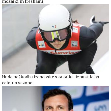
mozaiki in freskami
Huda poškodba francoske skakalke, izpustila bo
celotno sezono