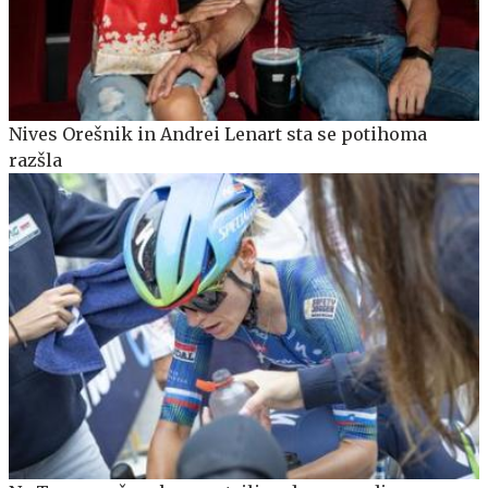
Nives Orešnik in Andrei Lenart sta se potihoma
razšla