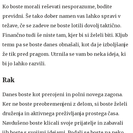
Ko boste morali reševati nesporazume, bodite
previdni. Še tako dober namen vas lahko spravi v
težave, če se zadeve ne boste lotili dovolj taktično.
Finančno tudi še niste tam, kjer bi si želeli biti. Kljub
temu pa se boste danes obnašali, kot da je izboljšanje
že tik pred pragom. Utrnila se vam bo neka ideja, ki
bi jo lahko razvili.
Rak
Danes boste kot prerojeni in polni novega zagona.
Ker ne boste preobremenjeni z delom, si boste želeli
druženja in aktivnega preživljanja prostega časa.
Navdušeno boste klicali svoje prijatelje in zabavali
jih boste s svojimi idejami. Podali se boste na neko