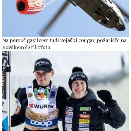
Na pomoč gasilcem tudi vojaški cougar, požarišče na
Bovškem še tli #foto