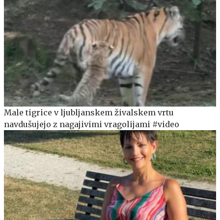
Male tigrice v ljubljanskem živalskem vrtu
navdušujejo z nagajivimi vragolijami #video