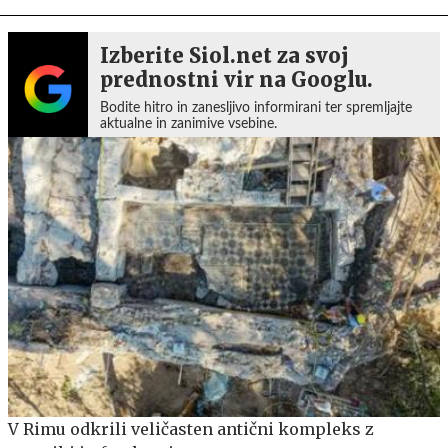
Izberite Siol.net za svoj
prednostni vir na Googlu.
Bodite hitro in zanesljivo informirani ter spremljajte
aktualne in zanimive vsebine.
V Rimu odkrili veličasten antični kompleks z