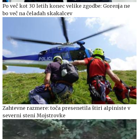
Po več kot 30 letih konec velike zgodbe: Gorenja ne
bo več na čeladah skakalcev
Zahtevne razmere: toča presenetila štiri alpiniste v
severni steni Mojstrovke