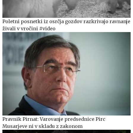
Poletni posnetki iz osrčja gozdov razkrivajo ravnanje
živali v vročini #video
Pravnik Pirnat: Varovanje predsednice Pirc
Musarjeve ni v skladu z zakonom