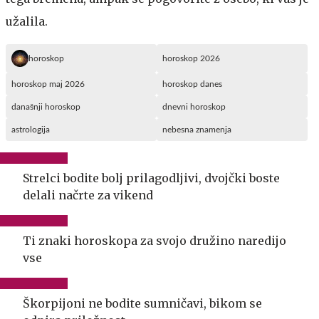
užalila.
horoskop
horoskop 2026
horoskop maj 2026
horoskop danes
današnji horoskop
dnevni horoskop
astrologija
nebesna znamenja
Strelci bodite bolj prilagodljivi, dvojčki boste
delali načrte za vikend
Ti znaki horoskopa za svojo družino naredijo
vse
Škorpijoni ne bodite sumničavi, bikom se