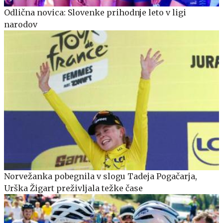
Odlična novica: Slovenke prihodnje leto v ligi
narodov
Norvežanka pobegnila v slogu Tadeja Pogačarja,
Urška Žigart preživljala težke čase