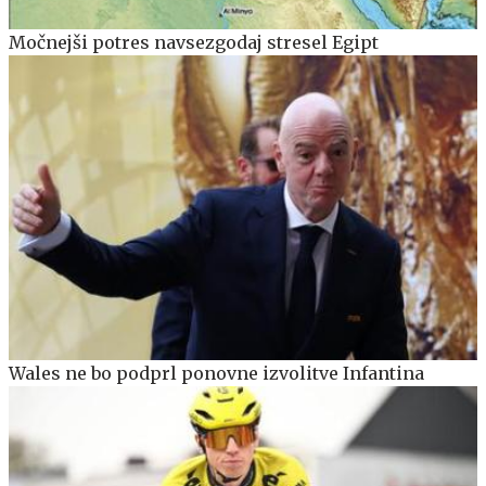
Močnejši potres navsezgodaj stresel Egipt
Wales ne bo podprl ponovne izvolitve Infantina