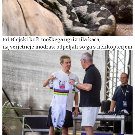
Pri Blejski koči moškega ugriznila kača,
najverjetneje modras: odpeljali so ga s helikopterjem