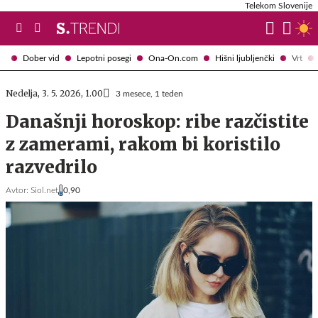
Telekom Slovenije
Dober vid
Lepotni posegi
Ona-On.com
Hišni ljubljenčki
Vrt
Nedelja, 3. 5. 2026, 1.00
3 mesece, 1 teden
Današnji horoskop: ribe razčistite
z zamerami, rakom bi koristilo
razvedrilo
Avtor:
Siol.net
0,90