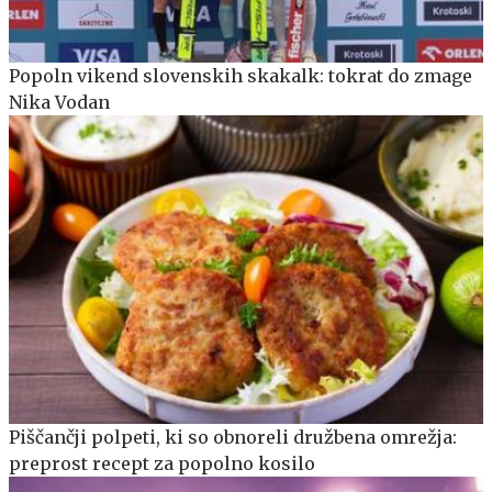
Popoln vikend slovenskih skakalk: tokrat do zmage
Nika Vodan
Piščančji polpeti, ki so obnoreli družbena omrežja:
preprost recept za popolno kosilo