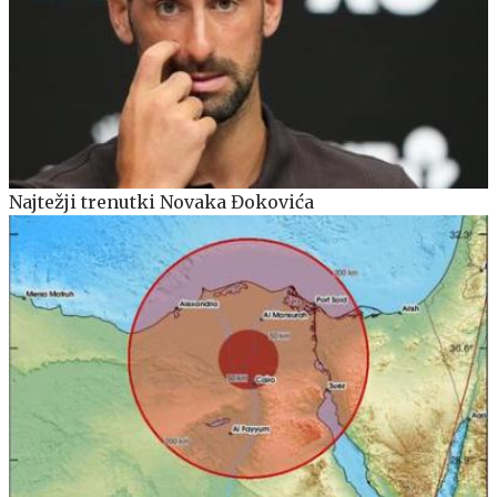
Najtežji trenutki Novaka Đokovića