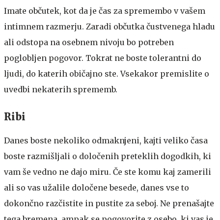
Imate občutek, kot da je čas za spremembo v vašem
intimnem razmerju. Zaradi občutka čustvenega hladu
ali odstopa na osebnem nivoju bo potreben
poglobljen pogovor. Tokrat ne boste tolerantni do
ljudi, do katerih običajno ste. Vsekakor premislite o
uvedbi nekaterih sprememb.
Ribi
Danes boste nekoliko odmaknjeni, kajti veliko časa
boste razmišljali o določenih preteklih dogodkih, ki
vam še vedno ne dajo miru. Če ste komu kaj zamerili
ali so vas užalile določene besede, danes vse to
dokončno razčistite in pustite za seboj. Ne prenašajte
tega bremena, ampak se pogovorite z osebo, ki vas je