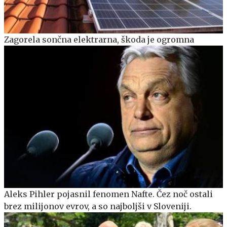
Zagorela sončna elektrarna, škoda je ogromna
Aleks Pihler pojasnil fenomen Nafte. Čez noč ostali
brez milijonov evrov, a so najboljši v Sloveniji.