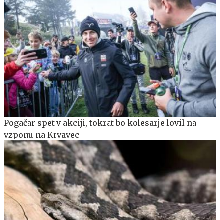
Pogačar spet v akciji, tokrat bo kolesarje lovil na
vzponu na Krvavec