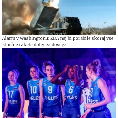
Alarm v Washingtonu: ZDA naj bi porabile skoraj vse
ključne rakete dolgega dosega