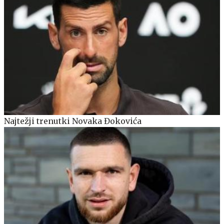
Najtežji trenutki Novaka Đokovića