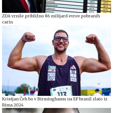
ZDA vrnile približno 86 milijard evrov pobranih
carin
Kristjan Čeh bo v Birminghamu na EP branil zlato iz
Rima 2024