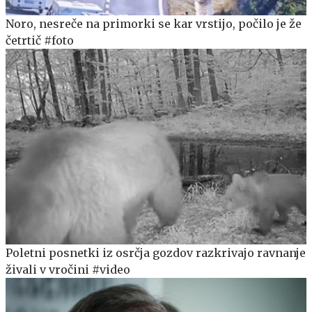
Noro, nesreče na primorki se kar vrstijo, počilo je že
četrtič #foto
Poletni posnetki iz osrčja gozdov razkrivajo ravnanje
živali v vročini #video