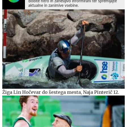
Bodite hitro in zanesljivo informirani ter spremljajte
aktualne in zanimive vsebine.
Žiga Lin Hočevar do šestega mesta, Naja Pinterič 12.