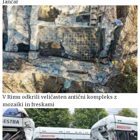
Jančar
V Rimu odkrili veličasten antični kompleks z
mozaiki in freskami