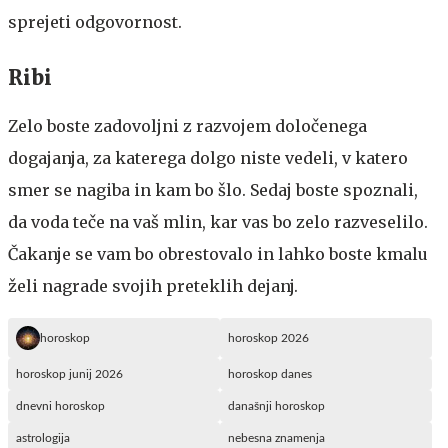
sprejeti odgovornost.
Ribi
Zelo boste zadovoljni z razvojem določenega
dogajanja, za katerega dolgo niste vedeli, v katero
smer se nagiba in kam bo šlo. Sedaj boste spoznali,
da voda teče na vaš mlin, kar vas bo zelo razveselilo.
Čakanje se vam bo obrestovalo in lahko boste kmalu
želi nagrade svojih preteklih dejanj.
horoskop
horoskop 2026
horoskop junij 2026
horoskop danes
dnevni horoskop
današnji horoskop
astrologija
nebesna znamenja