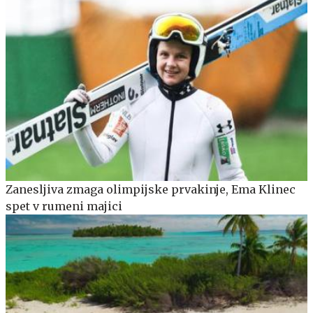
Zanesljiva zmaga olimpijske prvakinje, Ema Klinec
spet v rumeni majici