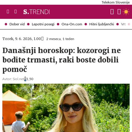
Telekom Slovenije
Dober vid
Lepotni posegi
Ona-On.com
Hišni ljubljenčki
Vrt
Torek, 9. 6. 2026, 1.00
2 meseca, 1 teden
Današnji horoskop: kozorogi ne
bodite trmasti, raki boste dobili
pomoč
Avtor:
Siol.net
1,50