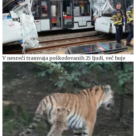
V nesreči tramvaja poškodovanih 25 ljudi, več huje