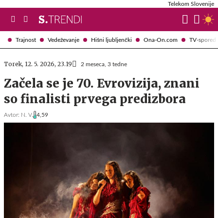
Telekom Slovenije
Trajnost
Vedeževanje
Hišni ljubljenčki
Ona-On.com
TV-spored
Torek, 12. 5. 2026, 23.19
2 meseca, 3 tedne
Začela se je 70. Evrovizija, znani
so finalisti prvega predizbora
Avtor:
N. V.
4,59