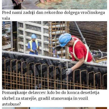
Pred nami zadnji dan rekordno dolgega vročinskega
vala
Pomanjkanje delavcev: kdo bo do konca desetletja
skrbel za starejše, gradil stanovanja in vozil
avtobuse?