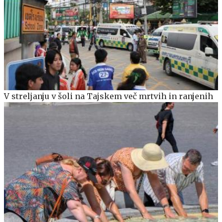
V streljanju v šoli na Tajskem več mrtvih in ranjenih