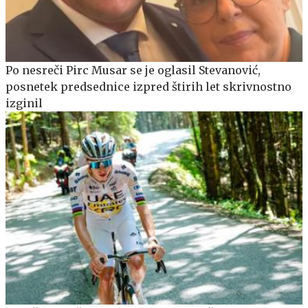
Po nesreči Pirc Musar se je oglasil Stevanović,
posnetek predsednice izpred štirih let skrivnostno
izginil