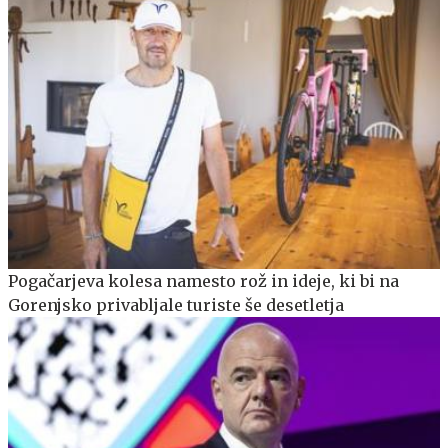
Pogačarjeva kolesa namesto rož in ideje, ki bi na
Gorenjsko privabljale turiste še desetletja