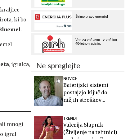
kraljice
rota, ki bo
Bluemel
.
uemel
eta
, igralca,
Ne spreglejte
NOVICE
Baterijski sistemi
postajajo ključ do
nižjih stroškov
elektrike v podjetjih
TRENDI
rali mnogi
Valerija Slapnik
(Življenje na tehtnici)
o igral