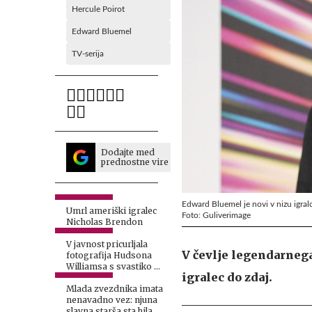
Hercule Poirot
Edward Bluemel
TV-serija
Dodajte med
prednostne vire
Edward Bluemel je novi v nizu igral
Umrl ameriški igralec
Foto: Guliverimage
Nicholas Brendon
V javnost pricurljala
V čevlje legendarnega
fotografija Hudsona
Williamsa s svastiko na
igralec do zdaj.
obrazu
Mlada zvezdnika imata
nenavadno vez: njuna
slavna starša sta bila