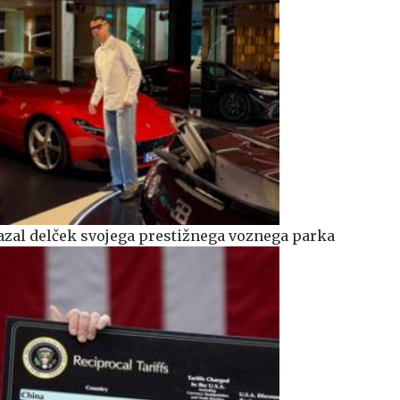
azal delček svojega prestižnega voznega parka