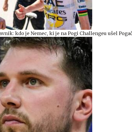
avnik: kdo je Nemec, ki je na Pogi Challengeu ušel Poga