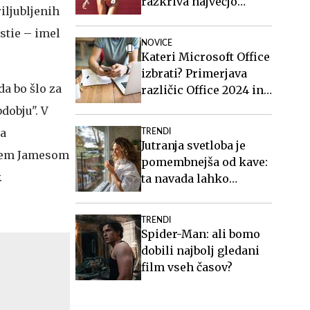
razkriva največjo
iljubljenih
zablodo o hujšanju, ki ji
istie – imel
mnogi verjamejo
NOVICE
Kateri Microsoft Office
izbrati? Primerjava
da bo šlo za
različic Office 2024 in
Office 2021.
dobju". V
ga
TRENDI
Jutranja svetloba je
rjem Jamesom
pomembnejša od kave:
.
ta navada lahko
izboljša vaš spanec
TRENDI
Spider-Man: ali bomo
dobili najbolj gledani
film vseh časov?