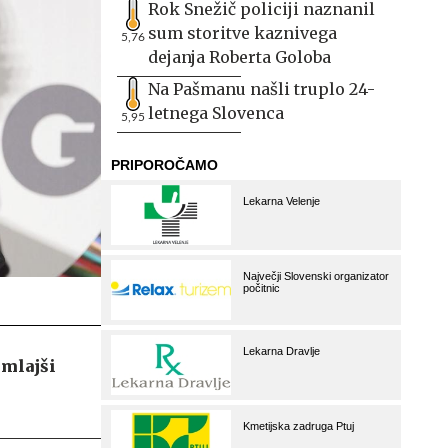
Rok Snežič policiji naznanil
sum storitve kaznivega
5,76
dejanja Roberta Goloba
Na Pašmanu našli truplo 24-
letnega Slovenca
5,95
jmlajši