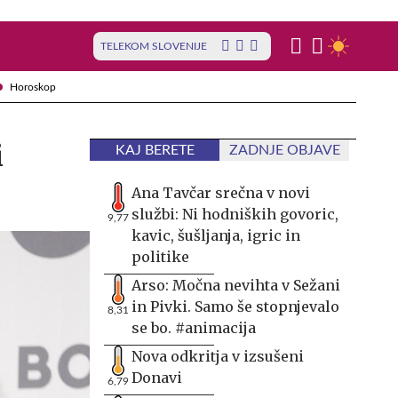
TELEKOM SLOVENIJE
Horoskop
i
KAJ BERETE
ZADNJE OBJAVE
Ana Tavčar srečna v novi
službi: Ni hodniških govoric,
9,77
kavic, šušljanja, igric in
politike
Arso: Močna nevihta v Sežani
in Pivki. Samo še stopnjevalo
8,31
se bo. #animacija
Nova odkritja v izsušeni
Donavi
6,79