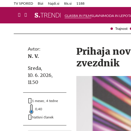
Info in obvestila
Tehnik
TV SPORED
Bizi
Najdi.si
Itis.si
1188
GLASBA IN FILM
SLAVNI
MODA IN LEPOT
Trajnost
Prihaja nov
Avtor:
N. V.
zvezdnik
Sreda,
10. 6. 2026,
11.50
1 mesec, 4 tedne
0,40
Natisni članek