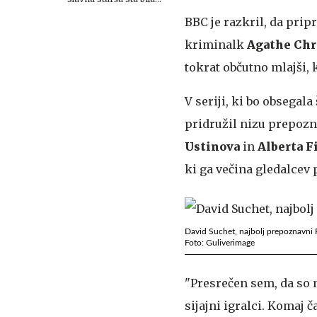
nekoč poročena
BBC je razkril, da prip
kriminalk
Agathe Chr
tokrat občutno mlajši, 
V seriji, ki bo obsegal
pridružil nizu prepozna
Ustinova
in
Alberta F
ki ga večina gledalcev 
David Suchet, najbolj prepoznavni 
Foto: Guliverimage
"Presrečen sem, da so 
sijajni igralci. Komaj 