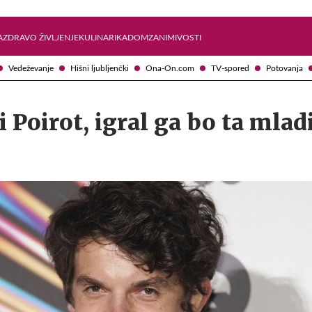
Želite prejemati e-novice?
Uživajmo pametno
A
ZDRAVO ŽIVLJENJE
KULINARIKA
DOM
ZANIMIVOSTI
Vedeževanje
Hišni ljubljenčki
Ona-On.com
TV-spored
Potovanja
i Poirot, igral ga bo ta mlad