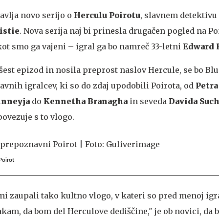
ravlja novo serijo o
Herculu Poirotu
, slavnem detektivu 
istie
. Nova serija naj bi prinesla drugačen pogled na Poi
kot smo ga vajeni – igral ga bo namreč 33-letni
Edward 
a šest epizod in nosila preprost naslov Hercule, se bo Bl
vnih igralcev, ki so do zdaj upodobili Poirota, od
Petra
inneyja
do
Kennetha Branagha
in seveda
Davida Such
povezuje s to vlogo.
Poirot
mi zaupali tako kultno vlogo, v kateri so pred menoj ig
čakam, da bom del Herculove dediščine," je ob novici, da b