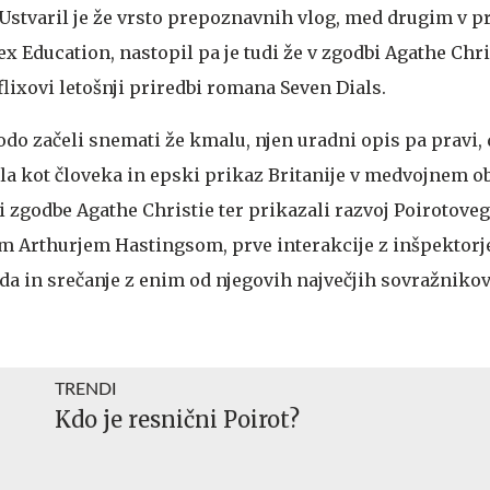
 Ustvaril je že vrsto prepoznavnih vlog, med drugim v pr
Sex Education, nastopil pa je tudi že v zgodbi Agathe Chr
flixovi letošnji priredbi romana Seven Dials.
odo začeli snemati že kmalu, njen uradni opis pa pravi, 
la kot človeka in epski prikaz Britanije v medvojnem ob
ri zgodbe Agathe Christie ter prikazali razvoj Poirotove
kom Arthurjem Hastingsom, prve interakcije z inšpekto
da in srečanje z enim od njegovih največjih sovražnikov
TRENDI
Kdo je resnični Poirot?