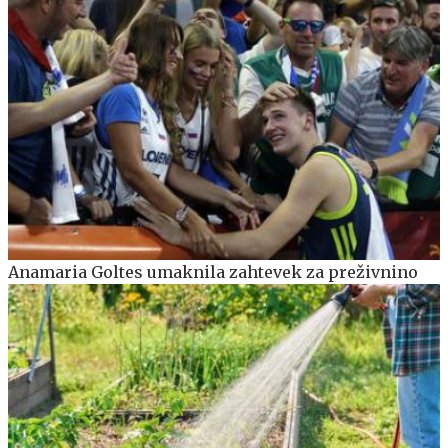
Anamaria Goltes umaknila zahtevek za preživnino