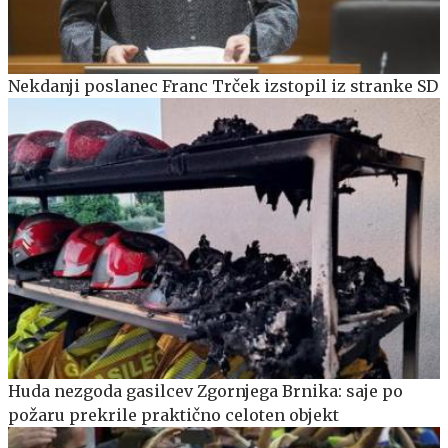
Nekdanji poslanec Franc Trček izstopil iz stranke SD
Huda nezgoda gasilcev Zgornjega Brnika: saje po
požaru prekrile praktično celoten objekt