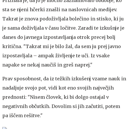
Priznala je, da jo je močno zaznamovalo obdobje, ko
sta se njeni hčerki znašli na naslovnicah medijev.
Takrat je znova podoživljala bolečino in stisko, ki ju
je sama doživljala v času ločitve. Zaradi te izkušnje je
danes do javnega izpostavljanja otrok precej bolj
kritična. "Takrat mi je bilo žal, da sem ju prej javno
izpostavljala – ampak življenje te uči. Iz vsake
napake se nekaj naučiš in greš naprej."
Prav sposobnost, da iz težkih izkušenj vzame nauk in
nadaljuje svojo pot, vidi kot eno svojih največjih
prednosti: "Nisem človek, ki bi dolgo ostajal v
negativnih občutkih. Dovolim si jih začutiti, potem
pa iščem rešitve."