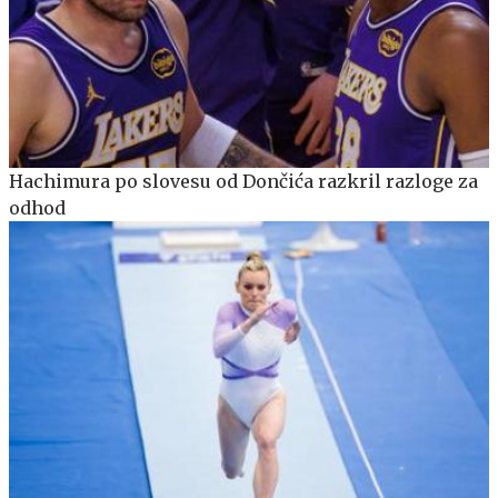
Hachimura po slovesu od Dončića razkril razloge za
odhod