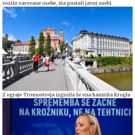
vozilo varovane osebe, sta postali javni osebi
Z ograje Tromostovja izginila še ena kamnita krogla