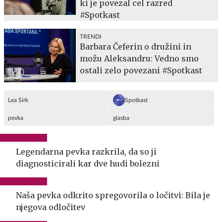
ki je povezal cel razred
#Spotkast
TRENDI
Barbara Čeferin o družini in
možu Aleksandru: Vedno smo
ostali zelo povezani #Spotkast
Lea Sirk
Spotkast
pevka
glasba
Legendarna pevka razkrila, da so ji
diagnosticirali kar dve hudi bolezni
Naša pevka odkrito spregovorila o ločitvi: Bila je
njegova odločitev