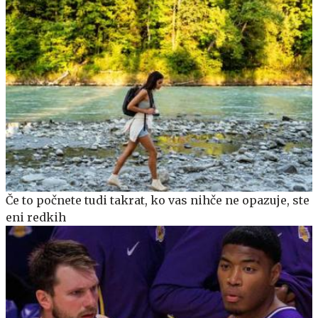
Če to počnete tudi takrat, ko vas nihče ne opazuje, ste
eni redkih