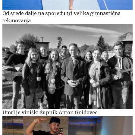
Od srede dalje na sporedu tri velika gimnastična
tekmovanja
Umrl je viniški župnik Anton Gnidovec