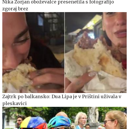
Nika Zorjan oboževalce presenetila s fotografijo
zgoraj brez
Zajtrk po balkansko: Dua Lipa je v Prištini uživala v
pleskavici