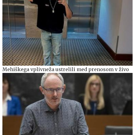
Mehiškega vplivneža ustrelili med prenosom v živo