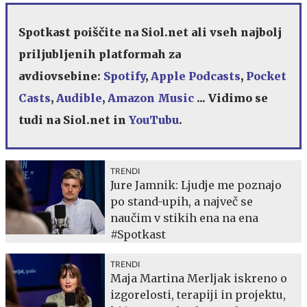
Spotkast poiščite na Siol.net ali vseh najbolj
priljubljenih platformah za
avdiovsebine:
Spotify
,
Apple Podcasts
,
Pocket
Casts
,
Audible
,
Amazon Music
... Vidimo se
tudi na Siol.net in
YouTubu
.
TRENDI
Jure Jamnik: Ljudje me poznajo
po stand-upih, a največ se
naučim v stikih ena na ena
#Spotkast
TRENDI
Maja Martina Merljak iskreno o
izgorelosti, terapiji in projektu,