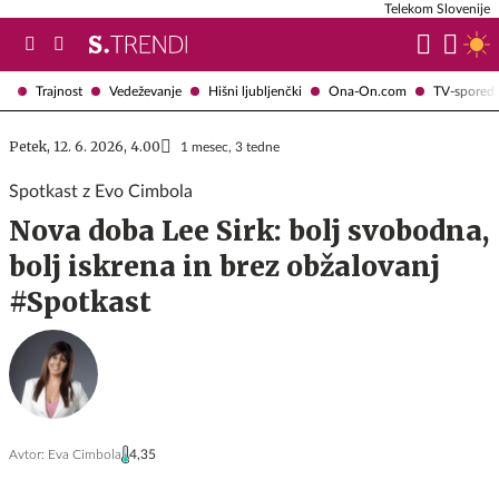
Telekom Slovenije
Trajnost
Vedeževanje
Hišni ljubljenčki
Ona-On.com
TV-spored
Petek, 12. 6. 2026, 4.00
1 mesec, 3 tedne
Spotkast z Evo Cimbola
Nova doba Lee Sirk: bolj svobodna,
bolj iskrena in brez obžalovanj
#Spotkast
Avtor:
Eva Cimbola
4,35