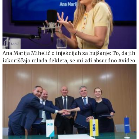
Ana Marija Mihelič o injekcijah za hujšanje: To, da jih
izkoriščajo mlada dekleta, se mi zdi absurdno #video