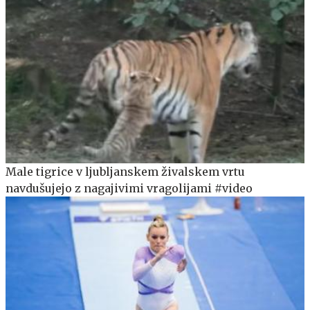
Male tigrice v ljubljanskem živalskem vrtu
navdušujejo z nagajivimi vragolijami #video