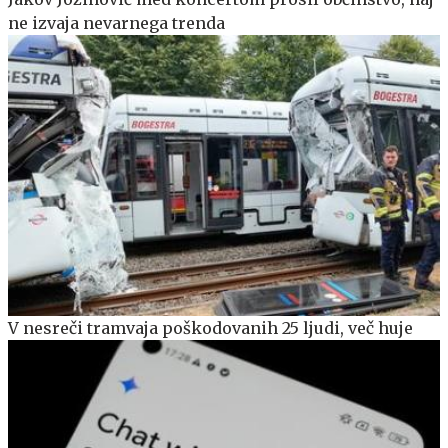
ne izvaja nevarnega trenda
V nesreči tramvaja poškodovanih 25 ljudi, več huje