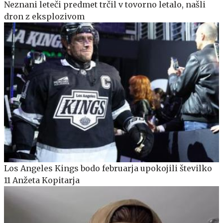
Neznani leteči predmet trčil v tovorno letalo, našli
dron z eksplozivom
Los Angeles Kings bodo februarja upokojili številko
11 Anžeta Kopitarja