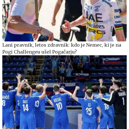
Lani pravnik, letos zdravnik: kdo je Nemec, ki je na
Pogi Challengeu ušel Pogačarju?