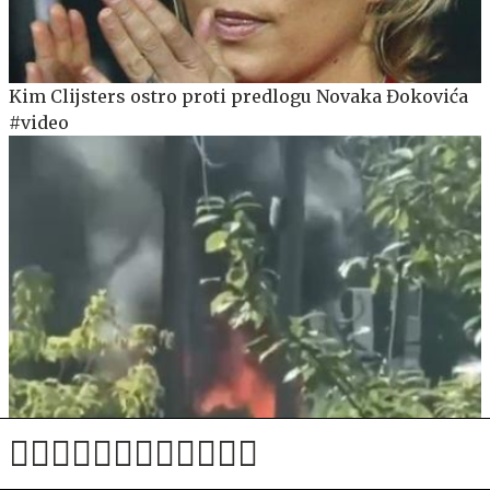
Kim Clijsters ostro proti predlogu Novaka Đokovića
#video
V eksploziji avtomobila huje ranjen direktor ruskega
proizvajalca dronov