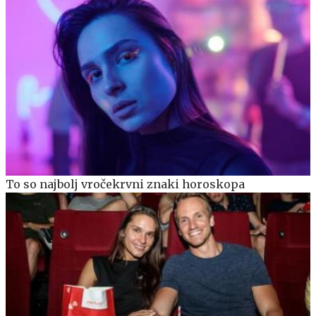
To so najbolj vročekrvni znaki horoskopa