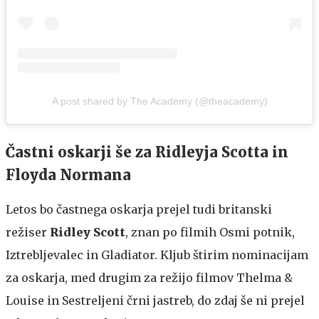
A post shared by The Academy (@theacademy)
Častni oskarji še za Ridleyja Scotta in
Floyda Normana
Letos bo častnega oskarja prejel tudi britanski
režiser
Ridley Scott
, znan po filmih Osmi potnik,
Iztrebljevalec in Gladiator. Kljub štirim nominacijam
za oskarja, med drugim za režijo filmov Thelma &
Louise in Sestreljeni črni jastreb, do zdaj še ni prejel