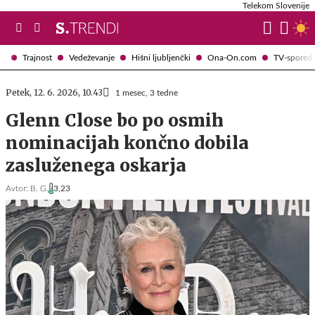
Telekom Slovenije
Trajnost
Vedeževanje
Hišni ljubljenčki
Ona-On.com
TV-spored
Petek, 12. 6. 2026, 10.43
1 mesec, 3 tedne
Glenn Close bo po osmih
nominacijah končno dobila
zasluženega oskarja
Avtor:
B. G.
3,23