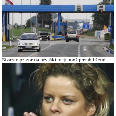
Bizaren prizor na hrvaški meji: mož pozabil ženo