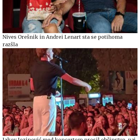
Nives Orešnik in Andrei Lenart sta se potihoma
razšla
Jakov Jozinović med koncertom prosil občinstvo, naj