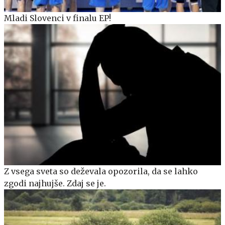
Mladi Slovenci v finalu EP!
Z vsega sveta so deževala opozorila, da se lahko
zgodi najhujše. Zdaj se je.