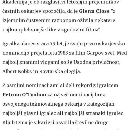
Akademija je ob razglasitvi letošnjih prejemnikov
častnih oskarjev sporočila, da je
Glenn Close
"z
izjemnim čustvenim razponom oživila nekatere
najkompleksnejše like v zgodovini filma".
Igralka, danes stara 79 let, je svojo prvo oskarjevsko
nominacijo prejela leta 1983 za film Garpov svet. Med
najbolj znanimi vlogami so še Usodna privlačnost,
Albert Nobbs in Rovtarska elegija.
Z osmimi nominacijami si deli rekord z igralcem
Petrom O’Toolom
za največ nominacij brez
osvojenega tekmovalnega oskarja v kategorijah
najboljši glavni igralec ali najboljši stranski igralec.
Kljub temu je v karieri osvojila številne druge