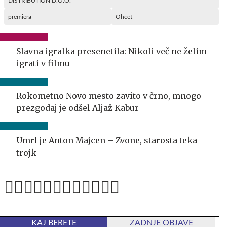
DISTRIBUTION D.O.O.
premiera
Ohcet
Slavna igralka presenetila: Nikoli več ne želim
igrati v filmu
Rokometno Novo mesto zavito v črno, mnogo
prezgodaj je odšel Aljaž Kabur
Umrl je Anton Majcen – Zvone, starosta teka
trojk
KAJ BERETE
ZADNJE OBJAVE