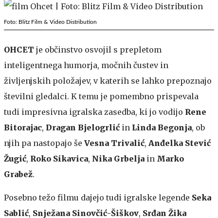
Foto: Blitz Film & Video Distribution
OHCET
je občinstvo osvojil s prepletom
inteligentnega humorja, močnih čustev in
življenjskih položajev, v katerih se lahko prepoznajo
številni gledalci. K temu je pomembno prispevala
tudi impresivna igralska zasedba, ki jo vodijo
Rene
Bitorajac
,
Dragan Bjelogrlić
in
Linda Begonja
, ob
njih pa nastopajo še
Vesna Trivalić
,
Anđelka Stević
Žugić
,
Roko Sikavica
,
Nika Grbelja
in
Marko
Grabež
.
Posebno težo filmu dajejo tudi igralske legende
Seka
Sablić
,
Snježana Sinovčić-Šiškov
,
Srđan Žika