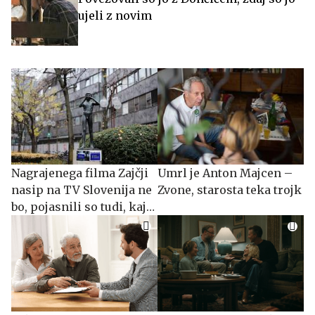
ujeli z novim
Nagrajenega filma Zajčji
Umrl je Anton Majcen –
nasip na TV Slovenija ne
Zvone, starosta teka trojk
bo, pojasnili so tudi, kaj
je razlog