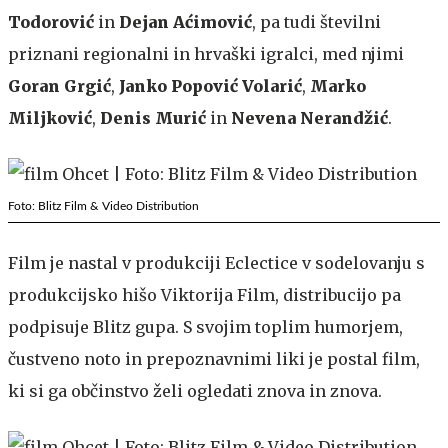
Todorović
in
Dejan Aćimović
, pa tudi številni
priznani regionalni in hrvaški igralci, med njimi
Goran Grgić
,
Janko Popović Volarić
,
Marko
Miljković
,
Denis Murić
in
Nevena Nerandžić
.
Foto: Blitz Film & Video Distribution
Film je nastal v produkciji Eclectice v sodelovanju s
produkcijsko hišo Viktorija Film, distribucijo pa
podpisuje Blitz gupa. S svojim toplim humorjem,
čustveno noto in prepoznavnimi liki je postal film,
ki si ga občinstvo želi ogledati znova in znova.