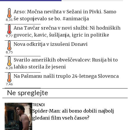
Arso: Močna nevihta v Sežani in Pivki. Samo
še stopnjevalo se bo. #animacija
8,31
Ana Tavčar srečna v novi službi: Ni hodniških
govoric, kavic, šušljanja, igric in politike
9,77
Nova odkritja v izsušeni Donavi
8,75
Svarilo ameriških obveščevalcev: Rusija bi to
lahko storila že jeseni
6,28
Na Pašmanu našli truplo 24-letnega Slovenca
7,46
Ne spreglejte
TRENDI
Spider-Man: ali bomo dobili najbolj
gledani film vseh časov?