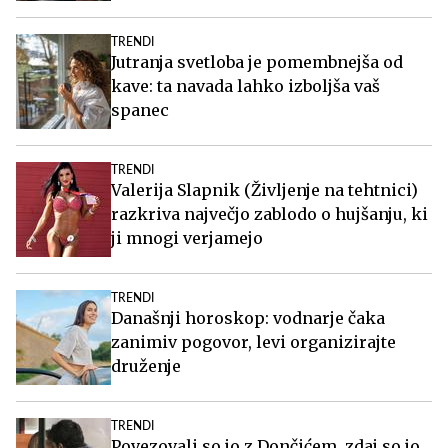
TRENDI
Jutranja svetloba je pomembnejša od
kave: ta navada lahko izboljša vaš
spanec
TRENDI
Valerija Slapnik (Življenje na tehtnici)
razkriva največjo zablodo o hujšanju, ki
ji mnogi verjamejo
TRENDI
Današnji horoskop: vodnarje čaka
zanimiv pogovor, levi organizirajte
druženje
TRENDI
Povezovali so jo z Dončićem, zdaj so jo