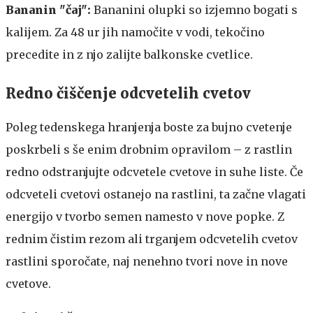
Bananin "čaj":
Bananini olupki so izjemno bogati s
kalijem. Za 48 ur jih namočite v vodi, tekočino
precedite in z njo zalijte balkonske cvetlice.
Redno čiščenje odcvetelih cvetov
Poleg tedenskega hranjenja boste za bujno cvetenje
poskrbeli s še enim drobnim opravilom – z rastlin
redno odstranjujte odcvetele cvetove in suhe liste. Če
odcveteli cvetovi ostanejo na rastlini, ta začne vlagati
energijo v tvorbo semen namesto v nove popke. Z
rednim čistim rezom ali trganjem odcvetelih cvetov
rastlini sporočate, naj nenehno tvori nove in nove
cvetove.