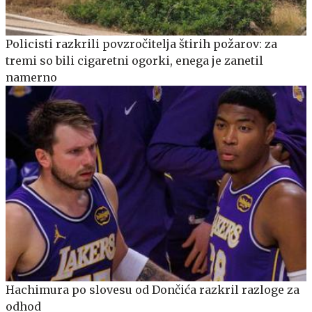
Policisti razkrili povzročitelja štirih požarov: za
tremi so bili cigaretni ogorki, enega je zanetil
namerno
Hachimura po slovesu od Dončića razkril razloge za
odhod