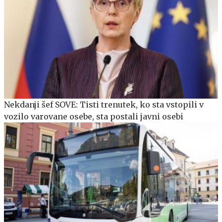
Nekdanji šef SOVE: Tisti trenutek, ko sta vstopili v
vozilo varovane osebe, sta postali javni osebi