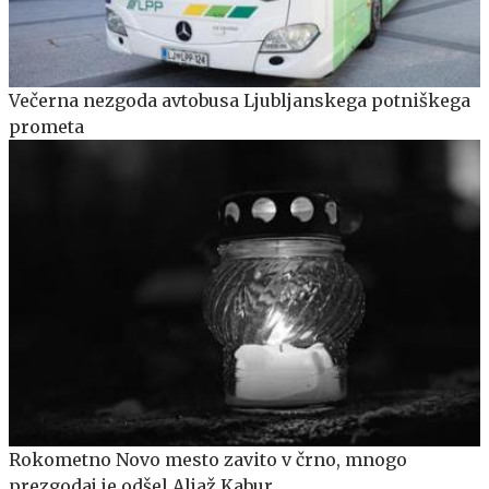
Večerna nezgoda avtobusa Ljubljanskega potniškega
prometa
Rokometno Novo mesto zavito v črno, mnogo
prezgodaj je odšel Aljaž Kabur