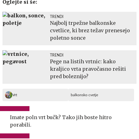
Oglejte si še:
TRENDI
Najbolj trpežne balkonske
cvetlice, ki brez težav prenesejo
poletno sonce
TRENDI
Pege na listih vrtnic: kako
kraljico vrta pravočasno rešiti
pred boleznijo?
Vrt
balkonsko cvetje
Imate poln vrt bučk? Tako jih boste hitro
porabili.