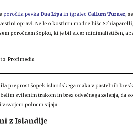
se
poročila pevka
Dua Lipa
in igralec
Callum Turner
, s
vestini opravi. Ne le o kostimu modne hiše Schiaparelli
sem poročnem šopku, ki je bil sicer minimalističen, a r
sila preprost šopek islandskega maka v pastelnih bresk
z belim svilenim trakom in brez odvečnega zelenja, da s
i v svojem polnem sijaju.
i z Islandije