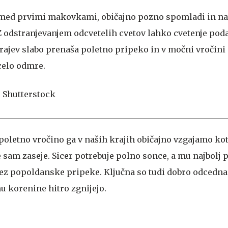
 med prvimi makovkami, običajno pozno spomladi in nat
 Z odstranjevanjem odcvetelih cvetov lahko cvetenje pod
krajev slabo prenaša poletno pripeko in v močni vročini
celo odmre.
 poletno vročino ga v naših krajih običajno vzgajamo ko
sam zaseje. Sicer potrebuje polno sonce, a mu najbolj pr
ez popoldanske pripeke. Ključna so tudi dobro odcedna 
mu korenine hitro zgnijejo.