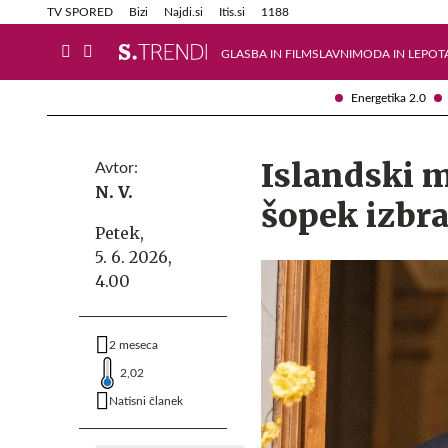
Info in obvestila
Tehnik
TV SPORED
Bizi
Najdi.si
Itis.si
1188
GLASBA IN FILM
SLAVNI
MODA IN LEPOT
Energetika 2.0
Islandski m
Avtor:
N. V.
šopek izbra
Petek,
5. 6. 2026,
4.00
2 meseca
2,02
Natisni članek