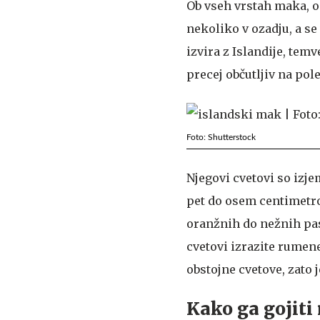
Ob vseh vrstah maka, o
nekoliko v ozadju, a se
izvira z Islandije, tem
precej občutljiv na pol
Foto: Shutterstock
Njegovi cvetovi so izje
pet do osem centimetrov
oranžnih do nežnih past
cvetovi izrazite rumen
obstojne cvetove, zato je
Kako ga gojiti