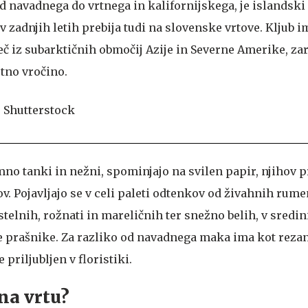
d navadnega do vrtnega in kalifornijskega, je islandsk
 v zadnjih letih prebija tudi na slovenske vrtove. Kljub 
več iz subarktičnih območij Azije in Severne Amerike, zar
etno vročino.
mno tanki in nežni, spominjajo na svilen papir, njihov 
. Pojavljajo se v celi paleti odtenkov od živahnih rume
elnih, rožnati in mareličnih ter snežno belih, v sredin
e prašnike. Za razliko od navadnega maka ima kot rezano
 priljubljen v floristiki.
 na vrtu?