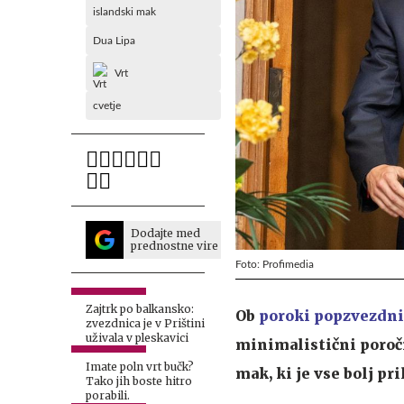
islandski mak
Dua Lipa
Vrt
cvetje
Dodajte med
prednostne vire
Foto: Profimedia
Zajtrk po balkansko:
Ob
poroki popzvezdni
zvezdnica je v Prištini
uživala v pleskavici
minimalistični poročni
Imate poln vrt bučk?
mak, ki je vse bolj pr
Tako jih boste hitro
porabili.