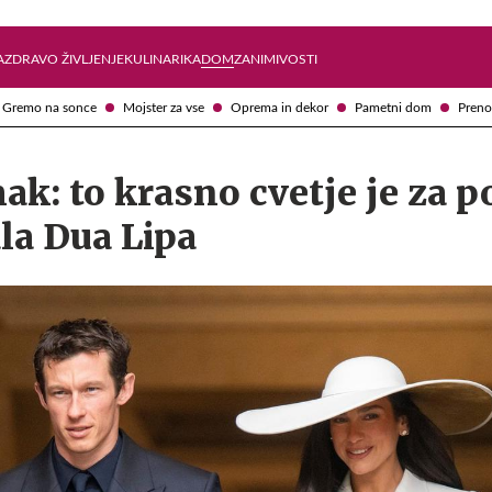
Želite prejemati e-novice?
Uživajmo pametno
A
ZDRAVO ŽIVLJENJE
KULINARIKA
DOM
ZANIMIVOSTI
Gremo na sonce
Mojster za vse
Oprema in dekor
Pametni dom
Preno
ak: to krasno cvetje je za p
la Dua Lipa