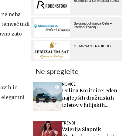
e ne neha
, temveč tudi
avno zato
Ne spreglejte
NOVICE
ovih in
Dolina Koritnice: eden
o elegantni
najlepših družinskih
izletov v Julijskih
Alpah
TRENDI
Valerija Slapnik