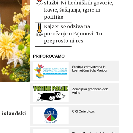
službi: Ni hodniških govoric,
9,77
kavic, šušljanja, igric in
politike
Kajzer se odziva na
poročanje o Fajonovi: To
5,69
preprosto ni res
l islandski