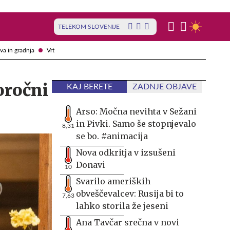
TELEKOM SLOVENIJE
va in gradnja
Vrt
oročni
KAJ BERETE
ZADNJE OBJAVE
Arso: Močna nevihta v Sežani
in Pivki. Samo še stopnjevalo
8,31
se bo. #animacija
Nova odkritja v izsušeni
Donavi
10
Svarilo ameriških
obveščevalcev: Rusija bi to
7,63
lahko storila že jeseni
Ana Tavčar srečna v novi