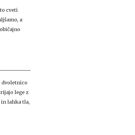
o cveti
aljšamo, a
 običajno
t dvoletnico
ijajo lege z
in lahka tla,