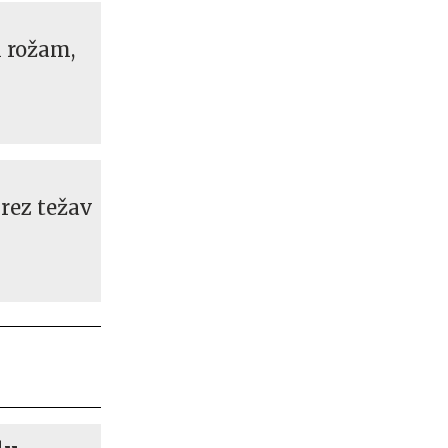
 rožam,
brez težav