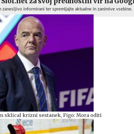
 Siol.net za svoj prednostni vir na Goog
n zanesljivo informirani ter spremljajte aktualne in zanimive vsebine.
 sklical krizni sestanek, Figo: Mora oditi