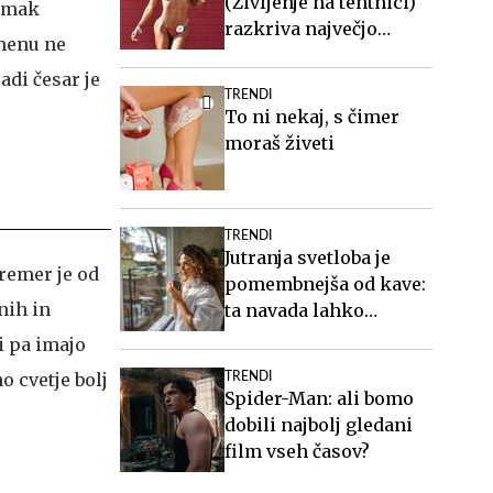
(Življenje na tehtnici)
i mak
razkriva največjo
imenu ne
zablodo o hujšanju, ki ji
adi česar je
mnogi verjamejo
TRENDI
To ni nekaj, s čimer
moraš živeti
TRENDI
Jutranja svetloba je
premer je od
pomembnejša od kave:
nih in
ta navada lahko
izboljša vaš spanec
i pa imajo
 cvetje bolj
TRENDI
Spider-Man: ali bomo
dobili najbolj gledani
film vseh časov?