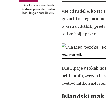
Dua Lipa je z medenih
tednov prinesla modni
Vse od nedelje, ko sta 
kos, ki ga boste želeli
nositi tudi vi
govoriti o elegantni ne
o vseh dodatkih, predv
toliko bolj opazen.
Foto: Profimedia
Dua Lipa je v rokah no
belih tonih, zvezan le 
cvetovi lahko zablestel
Islandski mak n