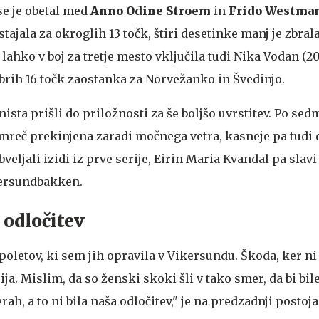
se je obetal med
Anno Odine Stroem
in
Frido Westma
tajala za okroglih 13 točk, štiri desetinke manj je zbral
lahko v boj za tretje mesto vključila tudi Nika Vodan (208
rih 16 točk zaostanka za Norvežanko in Švedinjo.
nista prišli do priložnosti za še boljšo uvrstitev. Po sed
 namreč prekinjena zaradi močnega vetra, kasneje pa tud
eljali izidi iz prve serije, Eirin Maria Kvandal pa slavi
kersundbakken.
 odločitev
oletov, ki sem jih opravila v Vikersundu. Škoda, ker ni 
rija. Mislim, da so ženski skoki šli v tako smer, da bi bi
rah, a to ni bila naša odločitev," je na predzadnji posto