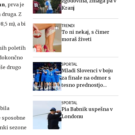
zgodovina, zmaga pa v
nn
, prva je
Kranj
a druga. Z
,5 m), a bi
TRENDI
To ni nekaj, s čimer
moraš živeti
mih poletih
i dokončno
SPORTAL
 še drugo
Mladi Slovenci v boju
za finale na odmor s
tesno prednostjo
#vŽivo
SPORTAL
bila
Pia Babnik uspešna v
Londonu
le sposobne
janki sezone