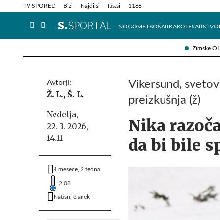
Info in obvestila
Tehnik
TV SPORED
Bizi
Najdi.si
Itis.si
1188
NOGOMET
KOŠARKA
KOLESARSTVO
Zimske OI
Avtorji:
Vikersund, svetovn
Ž. L.,
Š. L.
preizkušnja (ž)
Nedelja,
Nika razoča
22. 3. 2026,
14.11
da bi bile 
4 mesece, 2 tedna
2,08
Natisni članek