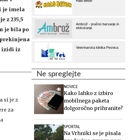
i je imela
je z 235,5
 je bila po
 prekinjena
izidi iz
Ne spreglejte
NOVICE
Kako lahko z izbiro
 si je z
mobilnega paketa
dolgoročno prihranite?
ere za
ka
SPORTAL
Na Vrhniki se je pisala