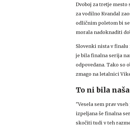
Dvoboj za tretje mesto 
za vodilno Kvandal zaos
odličnim poletom bi se 
morala nadoknaditi dob
Slovenki nista v finalu 
je bila finalna serija
odpovedana. Tako so obv
zmago na letalnici Vi
To ni bila naša
"Vesela sem prav vseh p
izpeljana še finalna se
skočiti tudi v teh razme