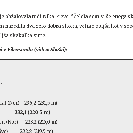
je obžalovala tudi Nika Prevc. "Želela sem si še enega 
m naredila dva zelo dobra skoka, veliko boljša kot v sobo
oljša skakalka zime.
i v Vikersundu (video: SloSki):
:
dal (Nor) 236,2 (231,5 m)
lo) 232,1 (220,5 m)
em (Nor) 223,2 (215,0 m)
(Šve) 222,8 (219,5 m)