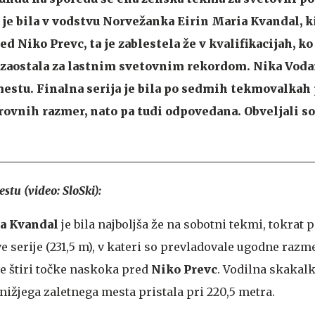
i je bila v vodstvu Norvežanka Eirin Maria Kvandal, k
d Niko Prevc, ta je zablestela že v kvalifikacijah, ko 
 zaostala za lastnim svetovnim rekordom. Nika Vodan
mestu. Finalna serija je bila po sedmih tekmovalkah
ovnih razmer, nato pa tudi odpovedana. Obveljali so 
tu (video: SloSki):
ia Kvandal
je bila najboljša že na sobotni tekmi, tokrat pa
 serije (231,5 m), v kateri so prevladovale ugodne razm
re štiri točke naskoka pred
Niko Prevc
. Vodilna skakal
nižjega zaletnega mesta pristala pri 220,5 metra.