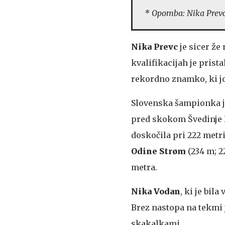
* Opomba: Nika Prevc
Nika Prevc
je sicer že
kvalifikacijah je prista
rekordno znamko, ki jo
Slovenska šampionka je
pred skokom Švedinje
doskočila pri 222 metri
Odine Strøm
(234 m; 22
metra.
Nika Vodan
, ki je bila
Brez nastopa na tekmi 
skakalkami.