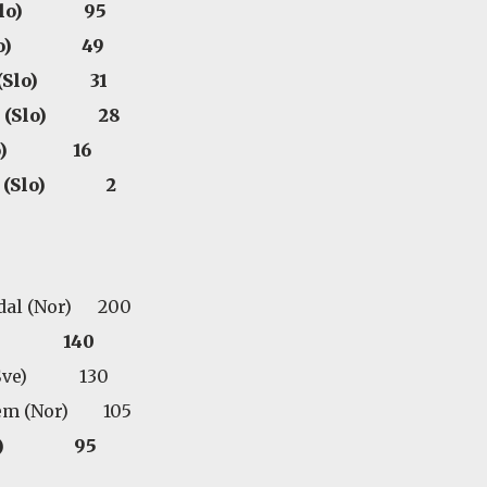
č (Slo) 95
 (Slo) 49
ko (Slo) 31
šek (Slo) 28
 (Slo) 16
mar (Slo) 2
ndal (Nor) 200
(Slo) 140
 (Šve) 130
oem (Nor) 105
(Slo) 95