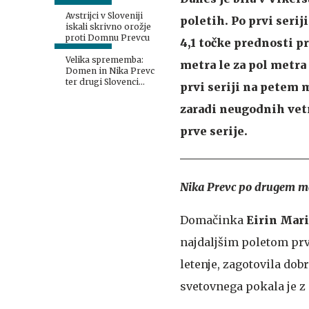
Avstrijci v Sloveniji
poletih. Po prvi serij
iskali skrivno orožje
proti Domnu Prevcu
4,1 točke prednosti pre
Velika sprememba:
metra le za pol metra
Domen in Nika Prevc
ter drugi Slovenci
prvi seriji na petem 
dobili proste roke
zaradi neugodnih vetr
prve serije.
Nika Prevc po drugem mes
Domačinka
Eirin Mar
najdaljšim poletom prve
letenje, zagotovila dob
svetovnega pokala je z 