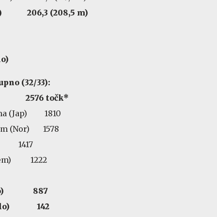
lo) 206,3 (208,5 m)
lo)
upno (32/33):
Slo) 2576 točk*
ma (Jap) 1810
oem (Nor) 1578
t) 1417
 (Nem) 1222
 (Slo) 887
 (Slo) 142