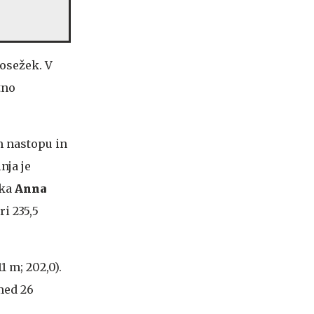
dosežek. V
tno
m nastopu in
nja je
nka
Anna
ri 235,5
1 m; 202,0).
 med 26