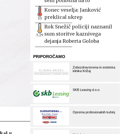
sem ponosna na to
Konec veselja: Janković
preklical ukrep
10
Rok Snežič policiji naznanil
sum storitve kaznivega
5,29
dejanja Roberta Goloba
kal v