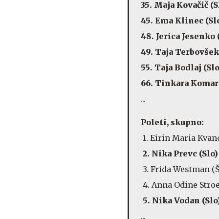
35. Maja Kovači
45. Ema Klinec
48. Jerica Jesen
49. Taja Terbov
55. Taja Bodlaj
66. Tinkara Ko
...
Poleti, skupno:
1. Eirin Maria Kva
2. Nika Prevc 
3. Frida Westman
4. Anna Odine Str
5. Nika Vodan 
...