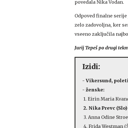
povedala Nika Vodan.
Odpoved finalne serije 
zelo zadovoljna, ker se
vseeno zaključila najb
Jurij Tepeš po drugi tekm
Izidi:
- Vikersund, poleti
- ženske:
1. Eirin Maria Kvan
2. Nika Prevc (S
3. Anna Odine Stro
4. Frida Westman 