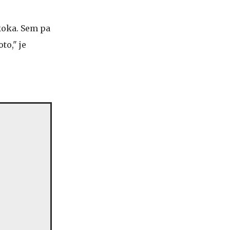
skoka. Sem pa
to," je