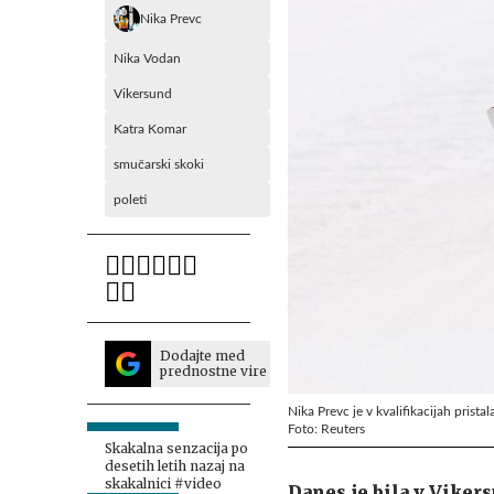
Nika Prevc
Nika Vodan
Vikersund
Katra Komar
smučarski skoki
poleti
Dodajte med
prednostne vire
Nika Prevc je v kvalifikacijah pristal
Foto: Reuters
Skakalna senzacija po
desetih letih nazaj na
skakalnici #video
Danes je bila v Viker