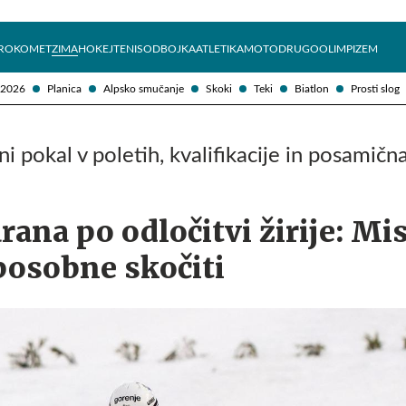
Želite prejemati e-novice?
Uživajmo pametno
ROKOMET
ZIMA
HOKEJ
TENIS
ODBOJKA
ATLETIKA
MOTO
DRUGO
OLIMPIZEM
 2026
Planica
Alpsko smučanje
Skoki
Teki
Biatlon
Prosti slog
i pokal v poletih, kvalifikacije in posamičn
rana po odločitvi žirije: Mi
sposobne skočiti