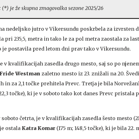
 (*) je že skupna zmagovalka sezone 2025/26
 na nedeljsko jutro v Vikersundu poskrbela za izvrsten 
la pri 235,5, metra in tako le za pol metra zaostala za las
 je postavila pred letom dni prav tako v Vikersundu.
 v kvalifikacijah zasedla drugo mesto, saj so po njene
Fride Westman
zaletno mesto iz 23. znižali na 20. Švedi
h in za 2,1 točke prehitela Prevc. Tretja je bila Norveža
2,3 točke), ki je v soboto tako kot danes Prevc pristala p
 v soboto četrta, je v kvalifikacijah zasedla šesto mesto (21
je ostala
Katra Komar
(175 m; 148,5 točke), ki je bila 22.