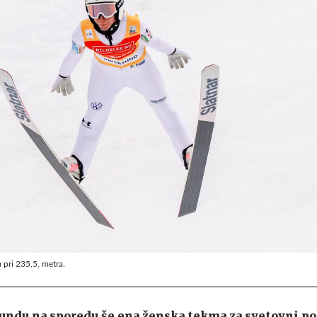
a pri 235,5, metra.
sundu na sporedu še ena ženska tekma za svetovni po