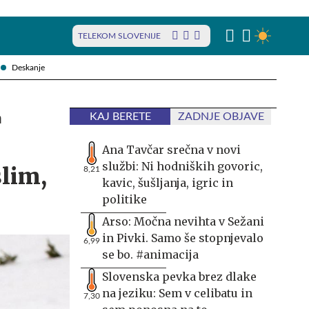
TELEKOM SLOVENIJE
Deskanje
a
KAJ BERETE
ZADNJE OBJAVE
Ana Tavčar srečna v novi
službi: Ni hodniških govoric,
slim,
8,21
kavic, šušljanja, igric in
politike
Arso: Močna nevihta v Sežani
in Pivki. Samo še stopnjevalo
6,99
se bo. #animacija
Slovenska pevka brez dlake
na jeziku: Sem v celibatu in
7,30