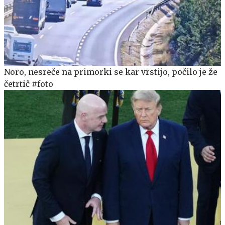
Noro, nesreče na primorki se kar vrstijo, počilo je že
četrtič #foto