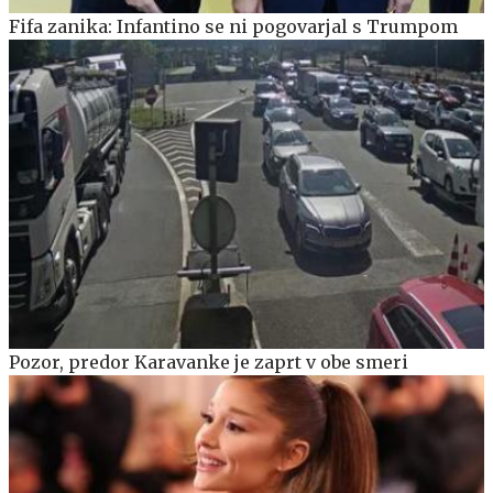
Fifa zanika: Infantino se ni pogovarjal s Trumpom
Pozor, predor Karavanke je zaprt v obe smeri