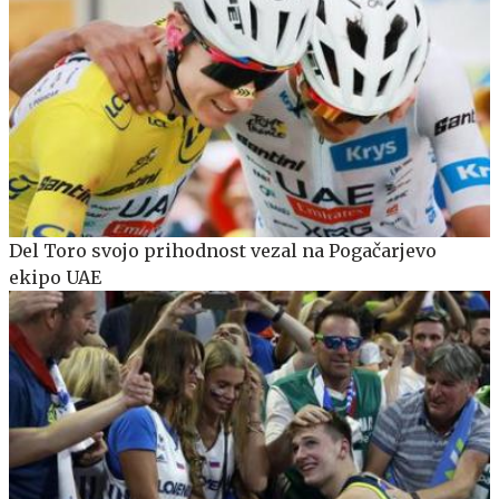
Del Toro svojo prihodnost vezal na Pogačarjevo
ekipo UAE