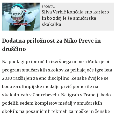
SPORTAL
Silva Verbič končala eno kariero
in bo zdaj le še smučarska
skakalka
Dodatna priložnost za Niko Prevc in
druščino
Na podlagi priporočila izvršnega odbora Moka je bil
program smučarskih skokov za prihajajoče igre leta
2030 razširjen za eno disciplino. Ženske dvojice se
bodo za olimpijske medalje prvič pomerile na
skakalnicah v Courchevelu. Na igrah v Franciji bodo
podelili sedem kompletov medalj v smučarskih
skokih: na posamičnih tekmah za moške in ženske