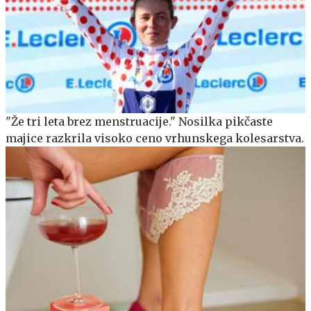
"Že tri leta brez menstruacije." Nosilka pikčaste
majice razkrila visoko ceno vrhunskega kolesarstva.