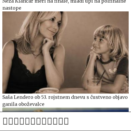
Neža Klančar meri na finale, mladi upi na polfinalne
nastope
Saša Lendero ob 53. rojstnem dnevu s čustveno objavo
ganila oboževalce