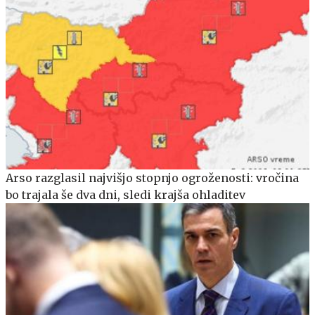
Arso razglasil najvišjo stopnjo ogroženosti: vročina
bo trajala še dva dni, sledi krajša ohladitev