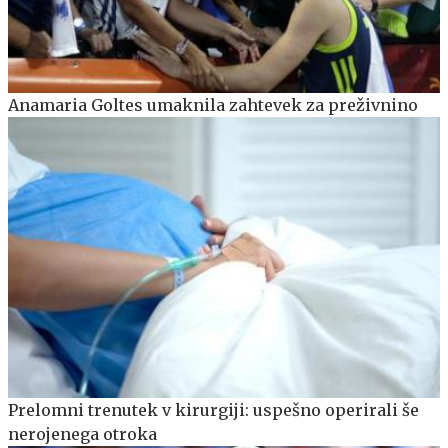
Anamaria Goltes umaknila zahtevek za preživnino
Prelomni trenutek v kirurgiji: uspešno operirali še
nerojenega otroka