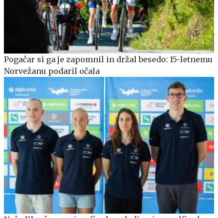
Pogačar si ga je zapomnil in držal besedo: 15-letnemu
Norvežanu podaril očala