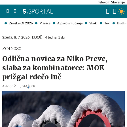
Telekom Slovenije
Zimske OI 2026
Planica
Alpsko smučanje
Skoki
Teki
Biatlo
Sreda, 8. 7. 2026, 13.03
4 tedne, 1 dan
ZOI 2030
Odlična novica za Niko Prevc,
slaba za kombinatorce: MOK
prižgal rdečo luč
Avtorji:
Ž. L.,
STA
0,18