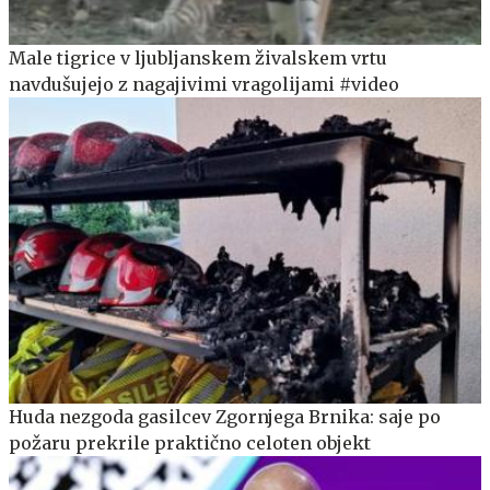
Male tigrice v ljubljanskem živalskem vrtu
navdušujejo z nagajivimi vragolijami #video
Huda nezgoda gasilcev Zgornjega Brnika: saje po
požaru prekrile praktično celoten objekt