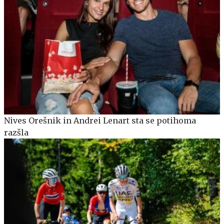
Nives Orešnik in Andrei Lenart sta se potihoma
razšla