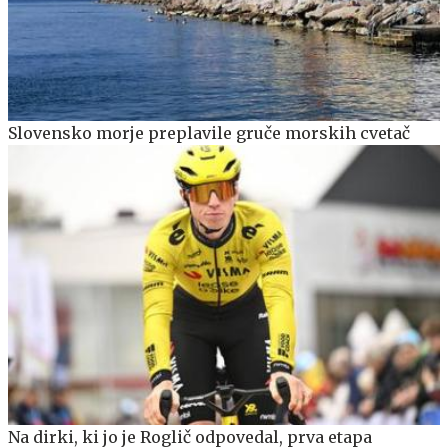
Slovensko morje preplavile gruče morskih cvetač
Na dirki, ki jo je Roglič odpovedal, prva etapa