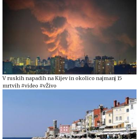
V ruskih napadih na Kijev in okolico najmanj 15
mrtvih #video #vŽivo