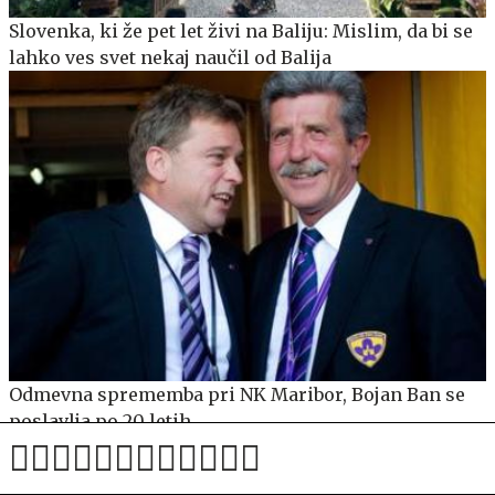
Slovenka, ki že pet let živi na Baliju: Mislim, da bi se
lahko ves svet nekaj naučil od Balija
Odmevna sprememba pri NK Maribor, Bojan Ban se
poslavlja po 20 letih