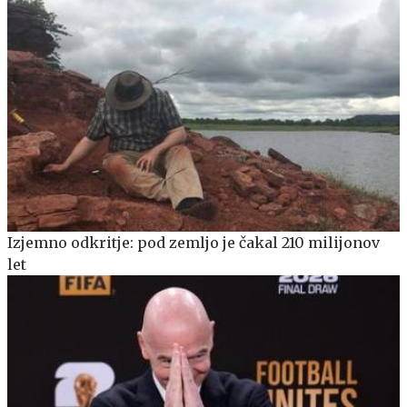
Izjemno odkritje: pod zemljo je čakal 210 milijonov
let