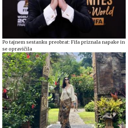
Po tajnem sestanku preobrat: Fifa priznala napake in
se opravičila