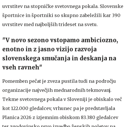
uvrstitev na stopničke svetovnega pokala. Slovenske
športnice in športniki so skupno zabeležili kar 390
uvrstitev med najboljših trideset na svetu.
"V novo sezono vstopamo ambiciozno,
enotno in z jasno vizijo razvoja
slovenskega smučanja in deskanja na
vseh ravneh"
Pomemben pečat je zveza pustila tudi na področju
organizacije največjih mednarodnih tekmovanj.
Tekme svetovnega pokala v Sloveniji je obiskalo več
kot 122.000 gledalcev, vrhunec pa je predstavljala
Planica 2026 z izjemnim obiskom 83.380 gledalcev
ter zgodovinsko prvo izvedbo ženskih poletov na