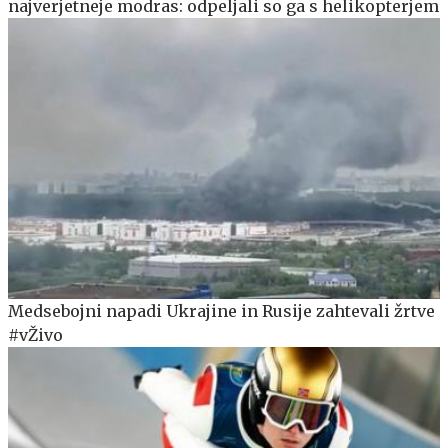
najverjetneje modras: odpeljali so ga s helikopterjem
Medsebojni napadi Ukrajine in Rusije zahtevali žrtve
#vŽivo