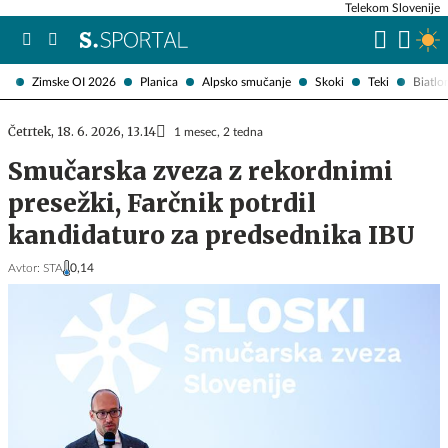
Telekom Slovenije
Zimske OI 2026
Planica
Alpsko smučanje
Skoki
Teki
Biatlo
Četrtek, 18. 6. 2026, 13.14
1 mesec, 2 tedna
Smučarska zveza z rekordnimi
presežki, Farčnik potrdil
kandidaturo za predsednika IBU
Avtor:
STA
0,14