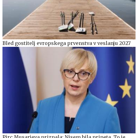
Bled gostitelj evropskega prvenstva v veslanju 2027
Pirc Musarjeva priznala: Nisem bila pripeta. To je