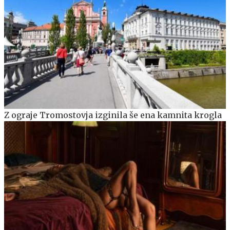
Z ograje Tromostovja izginila še ena kamnita krogla