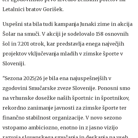
Letalnici bratov Gorišek.
Uspešni sta bila tudi kampanja Junaki zime in akcija
Šolar na smuči. V akciji je sodelovalo 158 osnovnih
šol in 7.201 otrok, kar predstavlja enega največjih
projektov vključevanja mladih v zimske športe v
Sloveniji.
"Sezona 2025/26 je bila ena najuspešnejših v
zgodovini Smučarske zveze Slovenije. Ponosni smo
na vrhunske dosežke naših športnic in športnikov,
rekordno zanimanje javnosti za zimske športe ter
finančno stabilnost organizacije. V novo sezono
vstopamo ambiciozno, enotno in z jasno vizijo
razvoja slovenskega smučanja in deskanja na vseh